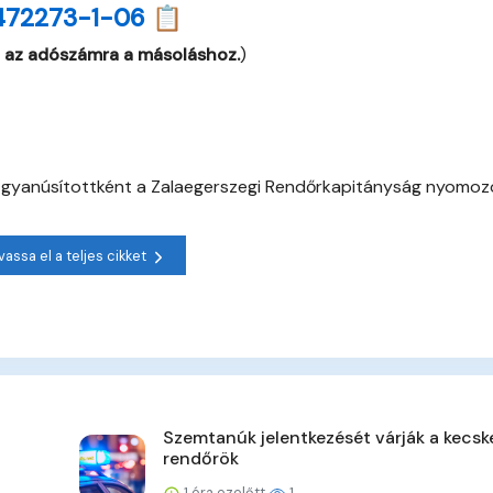
472273-1-06 📋
 az adószámra a másoláshoz.
)
ki gyanúsítottként a Zalaegerszegi Rendőrkapitányság nyomozó
vassa el a teljes cikket
Szemtanúk jelentkezését várják a kecsk
rendőrök
1 óra ezelőtt
1