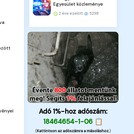
Egyesület közleménye
2 éve ezelőtt
5298
va
özött
Adó 1%-hoz adószám:
vényei
18464654-1-06 📋
(
Kattintson az adószámra a másoláshoz.
)