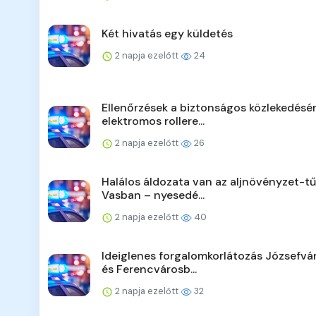
Két hivatás egy küldetés
2 napja ezelőtt
24
Ellenőrzések a biztonságos közlekedésér
elektromos rollere...
2 napja ezelőtt
26
Halálos áldozata van az aljnövényzet-t
Vasban – nyesedé...
2 napja ezelőtt
40
Ideiglenes forgalomkorlátozás Józsefv
és Ferencvárosb...
2 napja ezelőtt
32