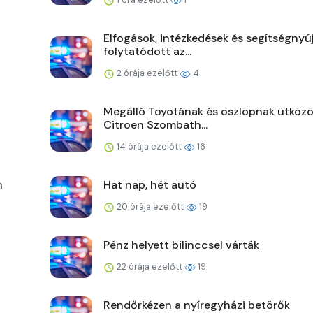
Elfogások, intézkedések és segítségnyú
folytatódott az...
2 órája ezelőtt
4
Megálló Toyotának és oszlopnak ütközö
Citroen Szombath...
14 órája ezelőtt
16
n
Hat nap, hét autó
20 órája ezelőtt
19
Pénz helyett bilinccsel várták
22 órája ezelőtt
19
Rendőrkézen a nyíregyházi betörők