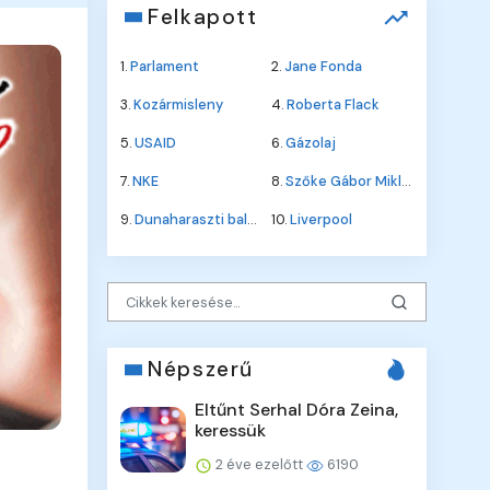
Felkapott
1.
Parlament
2.
Jane Fonda
3.
Kozármisleny
4.
Roberta Flack
5.
USAID
6.
Gázolaj
7.
NKE
8.
Szőke Gábor Miklós
9.
Dunaharaszti baleset
10.
Liverpool
Népszerű
Eltűnt Serhal Dóra Zeina,
keressük
2 éve ezelőtt
6190