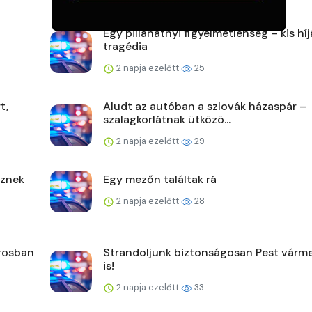
Egy pillanatnyi figyelmetlenség – kis hí
tragédia
2 napja ezelőtt
25
t,
Aludt az autóban a szlovák házaspár –
szalagkorlátnak ütközö...
2 napja ezelőtt
29
űznek
Egy mezőn találtak rá
2 napja ezelőtt
28
árosban
Strandoljunk biztonságosan Pest vár
is!
2 napja ezelőtt
33