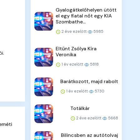
Gyalogátkelőhelyen ütött
el egy fiatal nőt egy KIA
Szombathe...
2 éve ezelőtt
5985
Eltűnt Zsólya Kíra
i.
Veronika
1 év ezelőtt
5818
Barátkozott, majd rabolt
1 év ezelőtt
5730
Totálkár
2 éve ezelőtt
5668
eméti
Bilincsben az autótolvaj