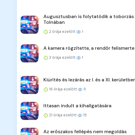
Augusztusban is folytatódik a toborzás
Tolnában
2 órája ezelőtt
1
A kamera rögzítette, a rendőr felismerte
3 órája ezelőtt
1
Kiürítés és lezárás az I. és a XI. kerületbe
16 órája ezelőtt
9
Ittasan indult a kihallgatására
21 órája ezelőtt
19
Az erőszakos fellépés nem megoldás