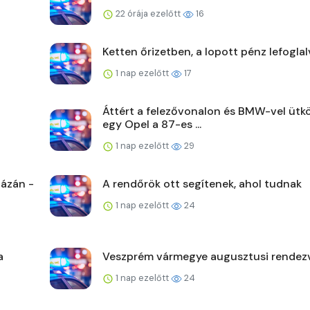
22 órája ezelőtt
16
Ketten őrizetben, a lopott pénz lefoglal
1 nap ezelőtt
17
Áttért a felezővonalon és BMW-vel ütk
egy Opel a 87-es ...
1 nap ezelőtt
29
ázán -
A rendőrök ott segítenek, ahol tudnak
1 nap ezelőtt
24
a
Veszprém vármegye augusztusi rendez
1 nap ezelőtt
24