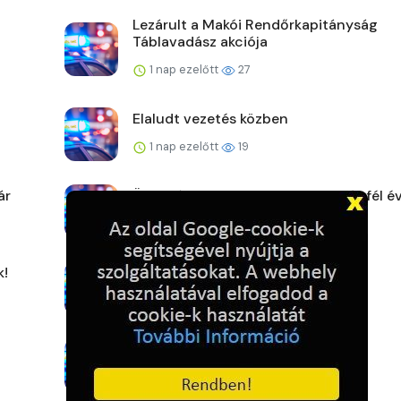
Lezárult a Makói Rendőrkapitányság
Táblavadász akciója
1 nap ezelőtt
27
Elaludt vezetés közben
1 nap ezelőtt
19
ár
Üres házakra utaztak – öt betörés fél év
2 napja ezelőtt
23
k!
Ütéssel rendezte a konfliktust
2 napja ezelőtt
24
Eltűnt Kalányos Cintia
2 napja ezelőtt
25