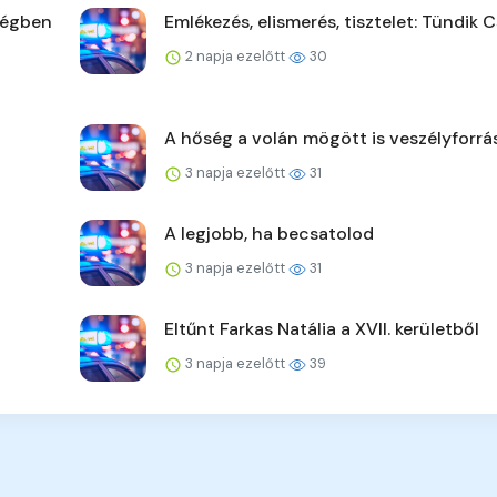
ségben
Emlékezés, elismerés, tisztelet: Tündik C
2 napja ezelőtt
30
A hőség a volán mögött is veszélyforrá
3 napja ezelőtt
31
A legjobb, ha becsatolod
3 napja ezelőtt
31
Eltűnt Farkas Natália a XVII. kerületből
3 napja ezelőtt
39