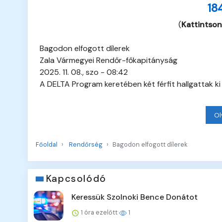
18
(
Kattintson
Bagodon elfogott dílerek
Zala Vármegyei Rendőr-főkapitányság
2025. 11. 08., szo - 08:42
A DELTA Program keretében két férfit hallgattak 
Ol
Főoldal
Rendőrség
Bagodon elfogott dílerek
Kapcsolódó
Keressük Szolnoki Bence Donátot
1 óra ezelőtt
1