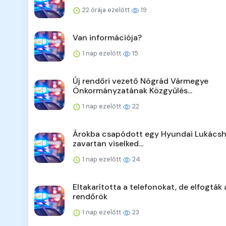
22 órája ezelőtt
19
Van információja?
1 nap ezelőtt
15
Új rendőri vezető Nógrád Vármegye
Önkormányzatának Közgyűlés...
1 nap ezelőtt
22
Árokba csapódott egy Hyundai Lukácsh
zavartan viselked...
1 nap ezelőtt
24
Eltakarította a telefonokat, de elfogták 
rendőrök
1 nap ezelőtt
23