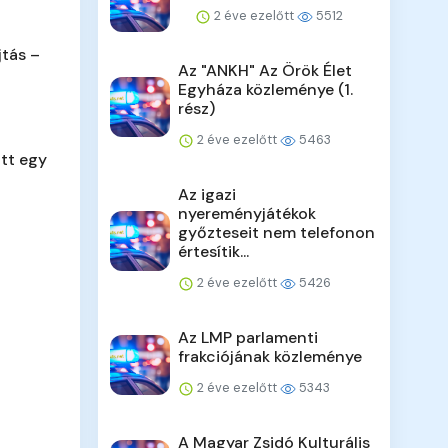
2 éve ezelőtt
5512
jtás –
Az "ANKH" Az Örök Élet
Egyháza közleménye (1.
rész)
2 éve ezelőtt
5463
tt egy
Az igazi
nyereményjátékok
győzteseit nem telefonon
értesítik...
2 éve ezelőtt
5426
Az LMP parlamenti
frakciójának közleménye
2 éve ezelőtt
5343
A Magyar Zsidó Kulturális