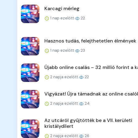
Karcagi mérleg
1 nap ezelőtt
22
Hasznos tudás, felejthetetlen élmények
1 nap ezelőtt
23
Újabb online csalás – 32 millió forint a k
2 napja ezelőtt
22
Vigyázat! Újra támadnak az online csaló
2 napja ezelőtt
24
Az utcáról gyűjtötték be a VII. kerületi
kristálydílert
2 napja ezelőtt
26