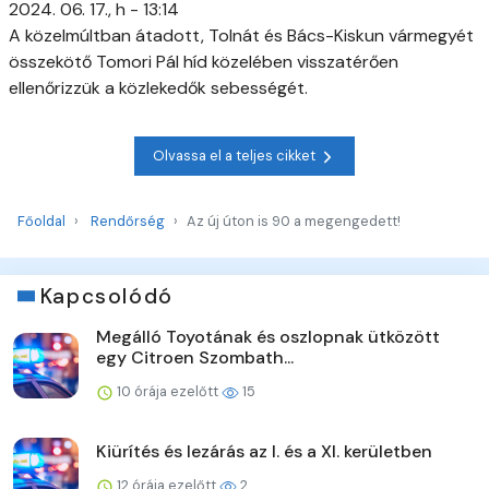
2024. 06. 17., h - 13:14
A közelmúltban átadott, Tolnát és Bács-Kiskun vármegyét
összekötő Tomori Pál híd közelében visszatérően
ellenőrizzük a közlekedők sebességét.
Olvassa el a teljes cikket
Főoldal
Rendőrség
Az új úton is 90 a megengedett!
Kapcsolódó
Megálló Toyotának és oszlopnak ütközött
egy Citroen Szombath...
10 órája ezelőtt
15
Kiürítés és lezárás az I. és a XI. kerületben
12 órája ezelőtt
2