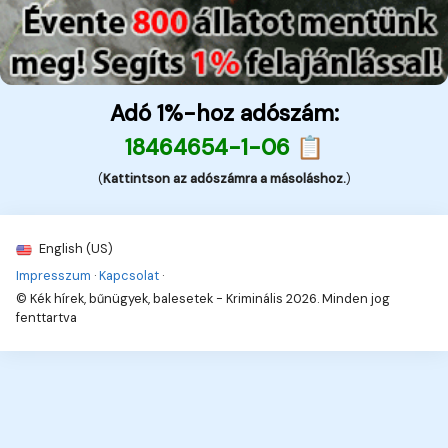
Adó 1%-hoz adószám:
18464654-1-06 📋
(
Kattintson az adószámra a másoláshoz.
)
English (US)
Impresszum
·
Kapcsolat
·
© Kék hírek, bűnügyek, balesetek - Kriminális 2026. Minden jog
fenttartva