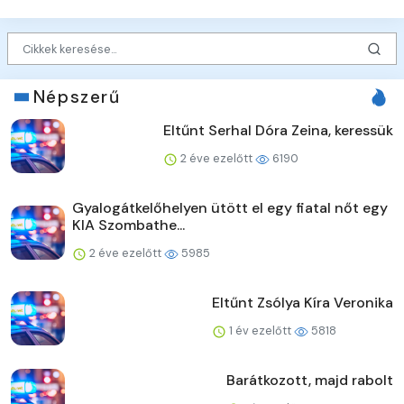
Népszerű
Eltűnt Serhal Dóra Zeina, keressük
2 éve ezelőtt
6190
Gyalogátkelőhelyen ütött el egy fiatal nőt egy
KIA Szombathe...
2 éve ezelőtt
5985
Eltűnt Zsólya Kíra Veronika
1 év ezelőtt
5818
Barátkozott, majd rabolt