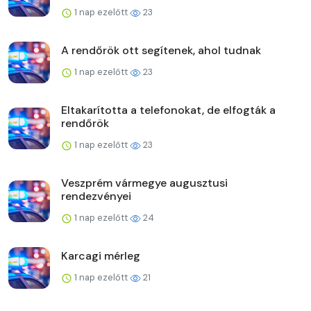
1 nap ezelőtt
23
A rendőrök ott segítenek, ahol tudnak
1 nap ezelőtt
23
Eltakarította a telefonokat, de elfogták a
rendőrök
1 nap ezelőtt
23
Veszprém vármegye augusztusi
rendezvényei
1 nap ezelőtt
24
Karcagi mérleg
1 nap ezelőtt
21