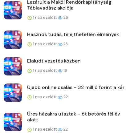
Lezárult a Makói Rendőrkapitányság
Táblavadász akciója
1 nap ezelőtt
26
Hasznos tudás, felejthetetlen élmények
1 nap ezelőtt
23
Elaludt vezetés közben
1 nap ezelőtt
19
Újabb online csalás – 32 millió forint a kár
1 nap ezelőtt
22
Üres házakra utaztak – öt betörés fél év
alatt
1 nap ezelőtt
22