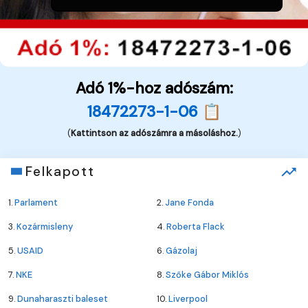
Adó 1%-hoz adószám:
18472273-1-06 📋
(
Kattintson az adószámra a másoláshoz.
)
Felkapott
1.
Parlament
2.
Jane Fonda
3.
Kozármisleny
4.
Roberta Flack
5.
USAID
6.
Gázolaj
7.
NKE
8.
Szőke Gábor Miklós
9.
Dunaharaszti baleset
10.
Liverpool