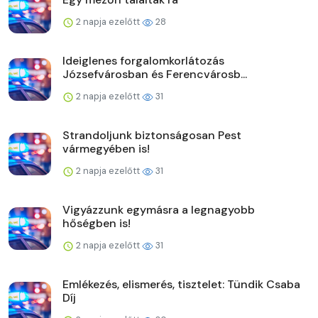
2 napja ezelőtt
28
Ideiglenes forgalomkorlátozás
Józsefvárosban és Ferencvárosb...
2 napja ezelőtt
31
Strandoljunk biztonságosan Pest
vármegyében is!
2 napja ezelőtt
31
Vigyázzunk egymásra a legnagyobb
hőségben is!
2 napja ezelőtt
31
Emlékezés, elismerés, tisztelet: Tündik Csaba
Díj