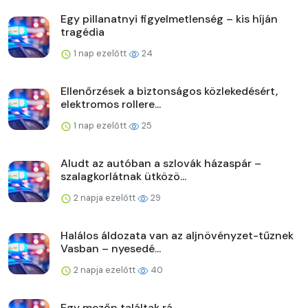
Egy pillanatnyi figyelmetlenség – kis híján
tragédia
1 nap ezelőtt
24
Ellenőrzések a biztonságos közlekedésért,
elektromos rollere...
1 nap ezelőtt
25
Aludt az autóban a szlovák házaspár –
szalagkorlátnak ütközö...
2 napja ezelőtt
29
Halálos áldozata van az aljnövényzet-tűznek
Vasban – nyesedé...
2 napja ezelőtt
40
Egy mezőn találtak rá