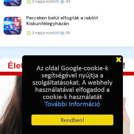
3 napja ezelőtt
43
Perceken belül elfogták a rablót
Kiskunfélegyházán
3 napja ezelőtt
38