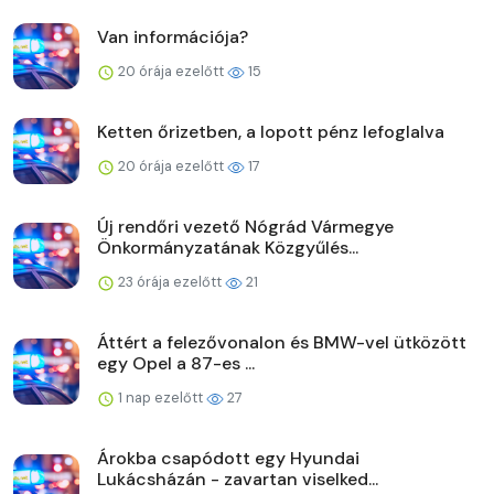
Van információja?
20 órája ezelőtt
15
Ketten őrizetben, a lopott pénz lefoglalva
20 órája ezelőtt
17
Új rendőri vezető Nógrád Vármegye
Önkormányzatának Közgyűlés...
23 órája ezelőtt
21
Áttért a felezővonalon és BMW-vel ütközött
egy Opel a 87-es ...
1 nap ezelőtt
27
Árokba csapódott egy Hyundai
Lukácsházán - zavartan viselked...