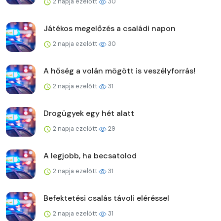
2 napja ezelőtt
30
Játékos megelőzés a családi napon
2 napja ezelőtt
30
A hőség a volán mögött is veszélyforrás!
2 napja ezelőtt
31
Drogügyek egy hét alatt
2 napja ezelőtt
29
A legjobb, ha becsatolod
2 napja ezelőtt
31
Befektetési csalás távoli eléréssel
2 napja ezelőtt
31