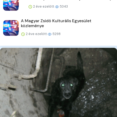
2 éve ezelőtt
5343
A Magyar Zsidó Kulturális Egyesület
közleménye
2 éve ezelőtt
5298