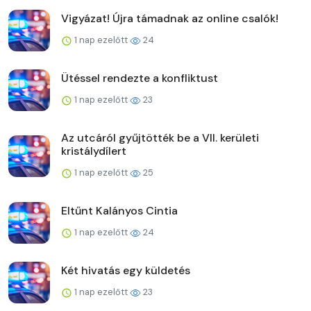
Vigyázat! Újra támadnak az online csalók!
1 nap ezelőtt
24
Ütéssel rendezte a konfliktust
1 nap ezelőtt
23
Az utcáról gyűjtötték be a VII. kerületi
kristálydílert
1 nap ezelőtt
25
Eltűnt Kalányos Cintia
1 nap ezelőtt
24
Két hivatás egy küldetés
1 nap ezelőtt
23