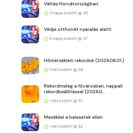
Váltás Horvátországban
5 napja ezelőtt
45
Védje otthonát nyaralás alatt!
6 napja ezelőtt
47
Hőmérsékleti rekordok (2026.08.01.)
1 hét ezelőtt
56
Rekordmeleg a fővárosban, nappali
rekordbeállítással (2026.0...
1 hét ezelőtt
57
Mesékkel a balesetek ellen
1 hét ezelőtt
62