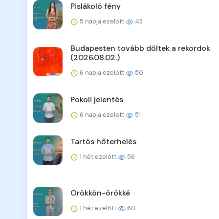
Pislákoló fény
5 napja ezelőtt
43
Budapesten tovább dőltek a rekordok
(2026.08.02.)
6 napja ezelőtt
50
Pokoli jelentés
6 napja ezelőtt
51
Tartós hőterhelés
1 hét ezelőtt
56
Örökkön-örökké
1 hét ezelőtt
60