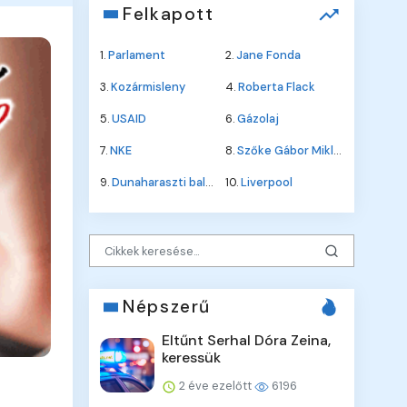
Felkapott
1.
Parlament
2.
Jane Fonda
3.
Kozármisleny
4.
Roberta Flack
5.
USAID
6.
Gázolaj
7.
NKE
8.
Szőke Gábor Miklós
9.
Dunaharaszti baleset
10.
Liverpool
Népszerű
Eltűnt Serhal Dóra Zeina,
keressük
2 éve ezelőtt
6196