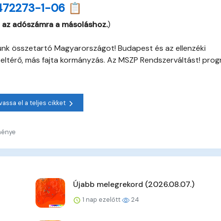
472273-1-06 📋
 az adószámra a másoláshoz.
)
sünk összetartó Magyarországot! Budapest és az ellenzéki
 eltérő, más fajta kormányzás. Az MSZP Rendszerváltást! prog
vassa el a teljes cikket
ménye
Újabb melegrekord (2026.08.07.)
1 nap ezelőtt
24