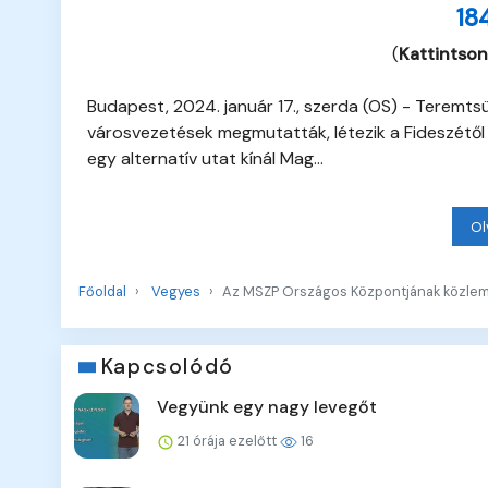
18
(
Kattintson
Budapest, 2024. január 17., szerda (OS) - Teremt
városvezetések megmutatták, létezik a Fideszétől
egy alternatív utat kínál Mag...
Ol
Főoldal
Vegyes
Az MSZP Országos Központjának közle
Kapcsolódó
Vegyünk egy nagy levegőt
21 órája ezelőtt
16