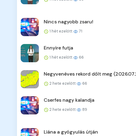
Nincs nagyobb zsaru!
1 hét ezelőtt
71
Ennyire futja
1 hét ezelőtt
66
Negyvenéves rekord dőlt meg (2026.07.
2 hete ezelőtt
66
Cserfes nagy kalandja
2 hete ezelőtt
89
Liána a gyógyulás útján