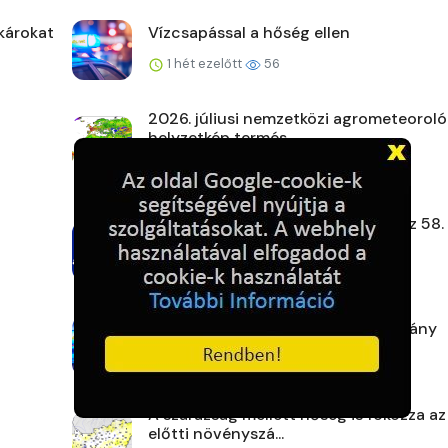
károkat
Vízcsapással a hőség ellen
1 hét ezelőtt
56
2026. júliusi nemzetközi agrometeoroló
helyzetkép termés...
1 hét ezelőtt
64
Gyenge szélben, hőségben rajtol az 58.
Kékszalag
1 hét ezelőtt
63
Zsaruk a körzetből: Borsodi tanulmány
1 hét ezelőtt
63
A szárazság mellett hőség is fokozza az
előtti növényszá...