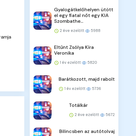
Gyalogátkelőhelyen ütött
el egy fiatal nőt egy KIA
Szombathe...
2 éve ezelőtt
5988
ramja
Eltűnt Zsólya Kíra
Veronika
1 év ezelőtt
5820
Barátkozott, majd rabolt
1 év ezelőtt
5736
Totálkár
2 éve ezelőtt
5672
Bilincsben az autótolvaj