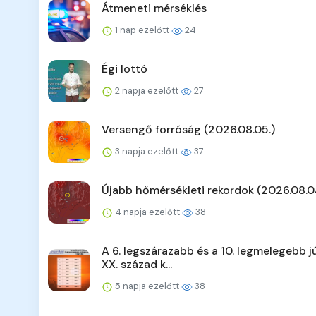
Átmeneti mérséklés
1 nap ezelőtt
24
Égi lottó
2 napja ezelőtt
27
Versengő forróság (2026.08.05.)
3 napja ezelőtt
37
Újabb hőmérsékleti rekordok (2026.08.0
4 napja ezelőtt
38
A 6. legszárazabb és a 10. legmelegebb jú
XX. század k...
5 napja ezelőtt
38