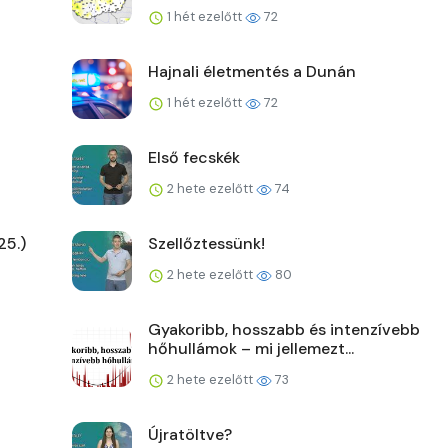
1 hét ezelőtt
72
Hajnali életmentés a Dunán
1 hét ezelőtt
72
Első fecskék
2 hete ezelőtt
74
25.)
Szellőztessünk!
2 hete ezelőtt
80
Gyakoribb, hosszabb és intenzívebb
hőhullámok – mi jellemezt...
2 hete ezelőtt
73
Újratöltve?