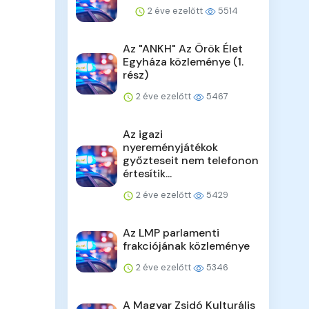
2 éve ezelőtt
5514
Az "ANKH" Az Örök Élet
Egyháza közleménye (1.
rész)
2 éve ezelőtt
5467
Az igazi
nyereményjátékok
győzteseit nem telefonon
értesítik...
2 éve ezelőtt
5429
Az LMP parlamenti
frakciójának közleménye
2 éve ezelőtt
5346
A Magyar Zsidó Kulturális