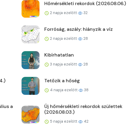
Hőmérsékleti rekordok (2026.08.06.)
2 napja ezelőtt
32
Forróság, aszály: hiányzik a víz
2 napja ezelőtt
28
Kibírhatatlan
3 napja ezelőtt
28
4.)
Tetőzik a hőség
4 napja ezelőtt
38
lius a
Új hőmérsékleti rekordok születtek
(2026.08.03.)
5 napja ezelőtt
42