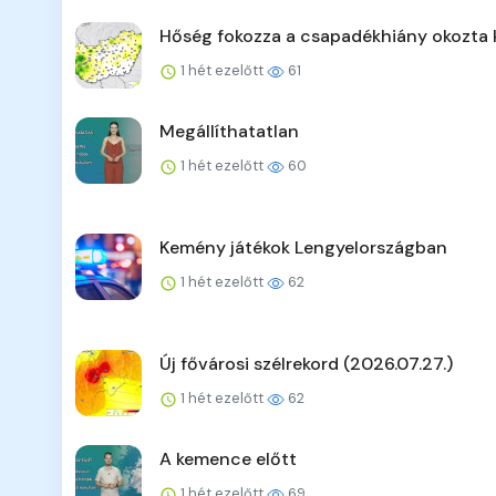
Hőség fokozza a csapadékhiány okozta 
1 hét ezelőtt
61
Megállíthatatlan
1 hét ezelőtt
60
Kemény játékok Lengyelországban
1 hét ezelőtt
62
Új fővárosi szélrekord (2026.07.27.)
1 hét ezelőtt
62
A kemence előtt
1 hét ezelőtt
69