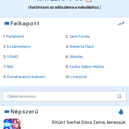
(
Kattintson az adószámra a másoláshoz.
)
Felkapott
1.
Parlament
2.
Jane Fonda
3.
Kozármisleny
4.
Roberta Flack
5.
USAID
6.
Gázolaj
7.
NKE
8.
Szőke Gábor Miklós
9.
Dunaharaszti baleset
10.
Liverpool
Népszerű
Eltűnt Serhal Dóra Zeina, keressük