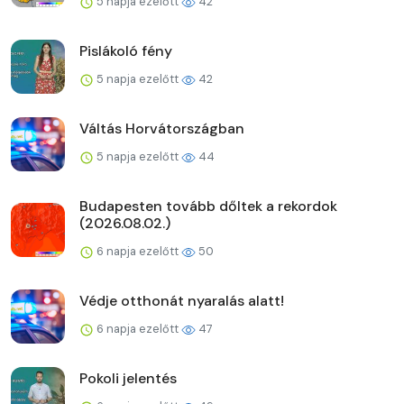
5 napja ezelőtt
42
Pislákoló fény
5 napja ezelőtt
42
Váltás Horvátországban
5 napja ezelőtt
44
Budapesten tovább dőltek a rekordok
(2026.08.02.)
6 napja ezelőtt
50
Védje otthonát nyaralás alatt!
6 napja ezelőtt
47
Pokoli jelentés