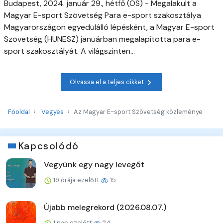
Budapest, 2024. január 29., hétfő (OS) - Megalakult a
Magyar E-sport Szövetség Para e-sport szakosztálya
Magyarországon egyedülálló lépésként, a Magyar E-sport
Szövetség (HUNESZ) januárban megalapította para e-
sport szakosztályát. A világszinten...
Olvassa el a teljes cikket
Főoldal
Vegyes
Az Magyar E-sport Szövetség közleménye
Kapcsolódó
Vegyünk egy nagy levegőt
19 órája ezelőtt
15
Újabb melegrekord (2026.08.07.)
1 nap ezelőtt
24