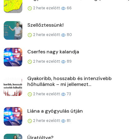
2 hete ezelőtt
66
Szellőztessünk!
2 hete ezelőtt
80
Cserfes nagy kalandja
2 hete ezelőtt
89
Gyakoribb, hosszabb és intenzívebb
hőhullámok – mi jellemezt...
2 hete ezelőtt
73
Liána a gyógyulás útján
2 hete ezelőtt
81
Újratöltve?