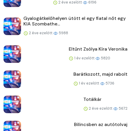
2 éve ezelőtt
6196
Gyalogátkelőhelyen ütött el egy fiatal nőt egy
KIA Szombathe...
2 éve ezelőtt
5988
Eltűnt Zsólya Kíra Veronika
1 év ezelőtt
5820
Barátkozott, majd rabolt
1 év ezelőtt
5736
Totálkár
2 éve ezelőtt
5672
Bilincsben az autótolvaj