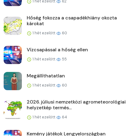
1 hét ezelőtt
62
Hőség fokozza a csapadékhiány okozta
károkat
1 hét ezelőtt
60
Vízcsapással a hőség ellen
1 hét ezelőtt
55
Megállíthatatlan
1 hét ezelőtt
60
2026. júliusi nemzetközi agrometeorológiai
helyzetkép termés...
1 hét ezelőtt
64
Kemény játékok Lengyelországban