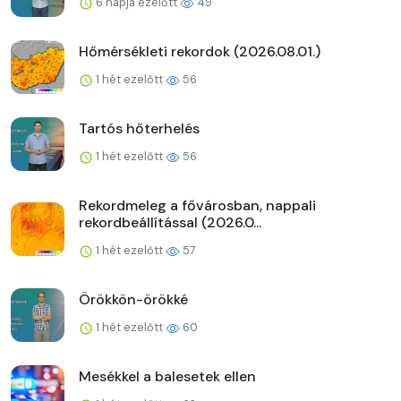
6 napja ezelőtt
49
Hőmérsékleti rekordok (2026.08.01.)
1 hét ezelőtt
56
Tartós hőterhelés
1 hét ezelőtt
56
Rekordmeleg a fővárosban, nappali
rekordbeállítással (2026.0...
1 hét ezelőtt
57
Örökkön-örökké
1 hét ezelőtt
60
Mesékkel a balesetek ellen