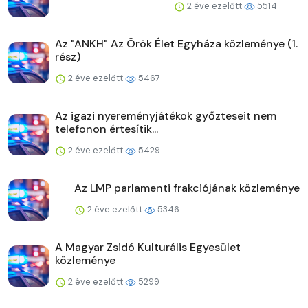
2 éve ezelőtt
5514
Az "ANKH" Az Örök Élet Egyháza közleménye (1.
rész)
2 éve ezelőtt
5467
Az igazi nyereményjátékok győzteseit nem
telefonon értesítik...
2 éve ezelőtt
5429
Az LMP parlamenti frakciójának közleménye
2 éve ezelőtt
5346
A Magyar Zsidó Kulturális Egyesület
közleménye
2 éve ezelőtt
5299