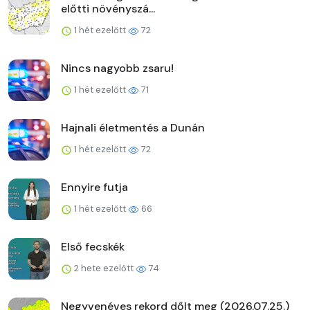
előtti növényszá...
1 hét ezelőtt
72
Nincs nagyobb zsaru!
1 hét ezelőtt
71
Hajnali életmentés a Dunán
1 hét ezelőtt
72
Ennyire futja
1 hét ezelőtt
66
Első fecskék
2 hete ezelőtt
74
Negyvenéves rekord dőlt meg (2026.07.25.)