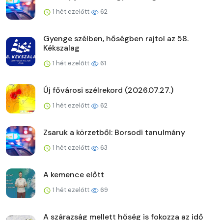
1 hét ezelőtt
62
Gyenge szélben, hőségben rajtol az 58.
Kékszalag
1 hét ezelőtt
61
Új fővárosi szélrekord (2026.07.27.)
1 hét ezelőtt
62
Zsaruk a körzetből: Borsodi tanulmány
1 hét ezelőtt
63
A kemence előtt
1 hét ezelőtt
69
A szárazság mellett hőség is fokozza az idő