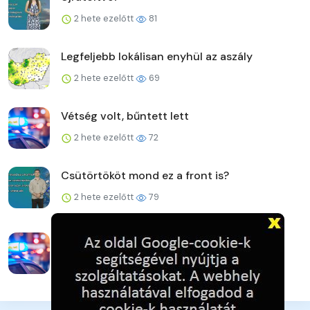
2 hete ezelőtt
81
Legfeljebb lokálisan enyhül az aszály
2 hete ezelőtt
69
Vétség volt, bűntett lett
2 hete ezelőtt
72
Csütörtököt mond ez a front is?
2 hete ezelőtt
79
A háló csapdájában – amikor a virtuális
fenyegetés valósággá...
2 hete ezelőtt
81