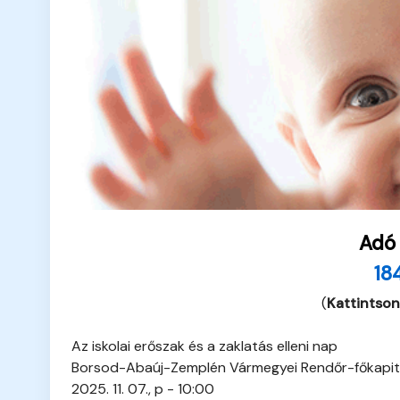
Adó
18
(
Kattintson
Az iskolai erőszak és a zaklatás elleni nap
Borsod-Abaúj-Zemplén Vármegyei Rendőr-főkapi
2025. 11. 07., p - 10:00