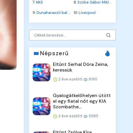
7.
NKE
8.
Szőke Gábor Miklós
9.
Dunaharaszti baleset
10.
Liverpool
Népszerű
Eltűnt Serhal Dóra Zeina,
keressük
2 éve ezelőtt
6190
Gyalogátkelőhelyen ütött
el egy fiatal nőt egy KIA
Szombathe...
2 éve ezelőtt
5985
Eltűnt Zsólya Kíra