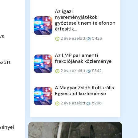
Az igazi
nyereményjátékok
győzteseit nem telefonon
értesítik...
va
2 éve ezelőtt
5426
Az LMP parlamenti
frakciójának közleménye
özött
2 éve ezelőtt
5342
A Magyar Zsidó Kulturális
Egyesület közleménye
2 éve ezelőtt
5298
vényei