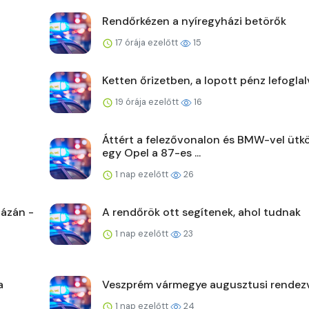
Rendőrkézen a nyíregyházi betörők
17 órája ezelőtt
15
Ketten őrizetben, a lopott pénz lefoglal
19 órája ezelőtt
16
Áttért a felezővonalon és BMW-vel ütk
egy Opel a 87-es ...
1 nap ezelőtt
26
ázán -
A rendőrök ott segítenek, ahol tudnak
1 nap ezelőtt
23
a
Veszprém vármegye augusztusi rendez
1 nap ezelőtt
24