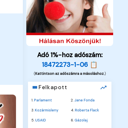
Adó 1%-hoz adószám:
18472273-1-06 📋
(
Kattintson az adószámra a másoláshoz.
)
Felkapott
1.
Parlament
2.
Jane Fonda
3.
Kozármisleny
4.
Roberta Flack
5.
USAID
6.
Gázolaj