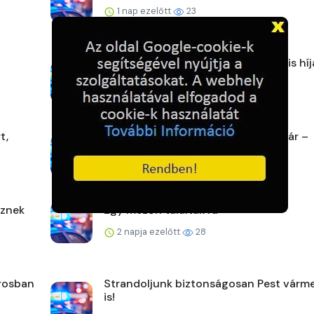
1 nap ezelőtt
23
Egy pillanatnyi figyelmetlenség – kis hí
tragédia
1 nap ezelőtt
24
t,
Aludt az autóban a szlovák házaspár –
szalagkorlátnak ütközö...
2 napja ezelőtt
29
űznek
Egy mezőn találtak rá
2 napja ezelőtt
28
árosban
Strandoljunk biztonságosan Pest vár
is!