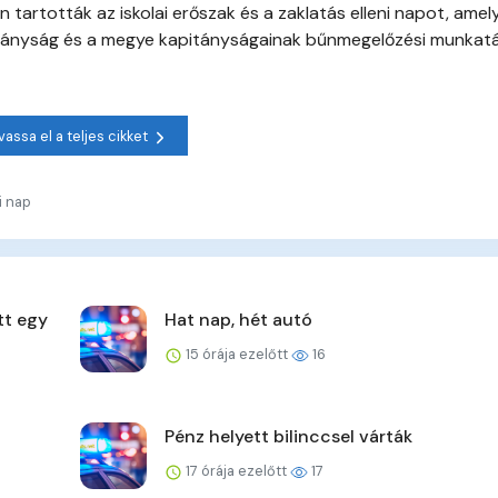
rtották az iskolai erőszak és a zaklatás elleni napot, amel
nyság és a megye kapitányságainak bűnmegelőzési munkatár
vassa el a teljes cikket
i nap
tt egy
Hat nap, hét autó
15 órája ezelőtt
16
Pénz helyett bilinccsel várták
17 órája ezelőtt
17