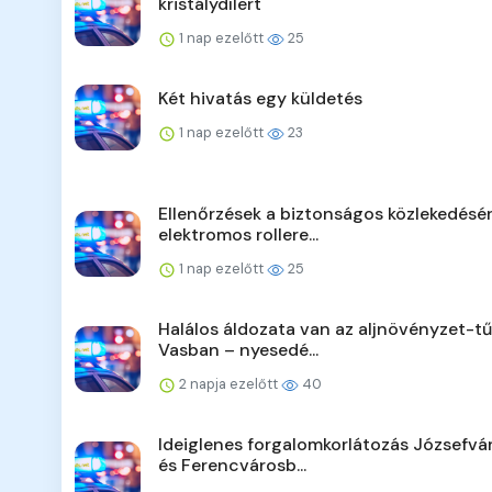
kristálydílert
1 nap ezelőtt
25
Két hivatás egy küldetés
1 nap ezelőtt
23
Ellenőrzések a biztonságos közlekedésér
elektromos rollere...
1 nap ezelőtt
25
Halálos áldozata van az aljnövényzet-t
Vasban – nyesedé...
2 napja ezelőtt
40
Ideiglenes forgalomkorlátozás Józsefv
és Ferencvárosb...