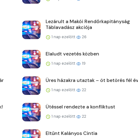
Lezárult a Makói Rendőrkapitányság
Táblavadász akciója
1 nap ezelőtt
26
Elaludt vezetés közben
1 nap ezelőtt
19
ár
Üres házakra utaztak – öt betörés fél év
1 nap ezelőtt
22
k!
Ütéssel rendezte a konfliktust
1 nap ezelőtt
22
Eltűnt Kalányos Cintia