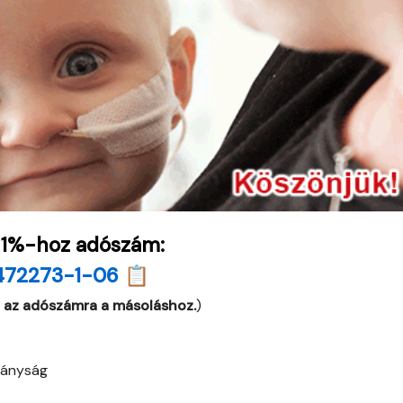
 1%-hoz adószám:
472273-1-06 📋
 az adószámra a másoláshoz.
)
tányság