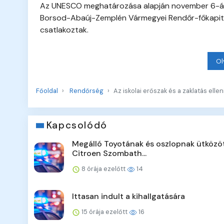
Az UNESCO meghatározása alapján november 6-án ta
Borsod-Abaúj-Zemplén Vármegyei Rendőr-főkapitá
csatlakoztak.
Ol
Főoldal
Rendőrség
Az iskolai erőszak és a zaklatás ellen
Kapcsolódó
Megálló Toyotának és oszlopnak ütközö
Citroen Szombath...
8 órája ezelőtt
14
Ittasan indult a kihallgatására
15 órája ezelőtt
16