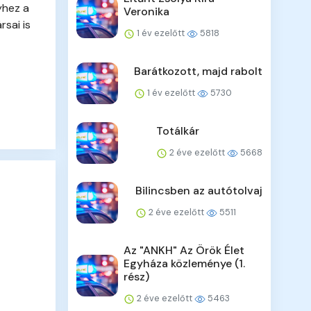
yhez a
Veronika
sai is
1 év ezelőtt
5818
Barátkozott, majd rabolt
1 év ezelőtt
5730
Totálkár
2 éve ezelőtt
5668
Bilincsben az autótolvaj
2 éve ezelőtt
5511
Az "ANKH" Az Örök Élet
Egyháza közleménye (1.
rész)
2 éve ezelőtt
5463