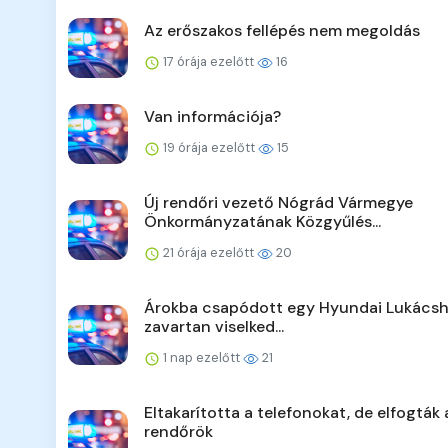
Az erőszakos fellépés nem megoldás
17 órája ezelőtt
16
Van információja?
19 órája ezelőtt
15
Új rendőri vezető Nógrád Vármegye
Önkormányzatának Közgyűlés...
21 órája ezelőtt
20
Árokba csapódott egy Hyundai Lukácsh
zavartan viselked...
1 nap ezelőtt
21
Eltakarította a telefonokat, de elfogták 
rendőrök