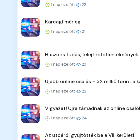
1 nap ezelőtt
22
Karcagi mérleg
1 nap ezelőtt
21
Hasznos tudás, felejthetetlen élmények
1 nap ezelőtt
23
Újabb online csalás – 32 millió forint a k
1 nap ezelőtt
22
Vigyázat! Újra támadnak az online csaló
1 nap ezelőtt
24
Az utcáról gyűjtötték be a VII. kerületi