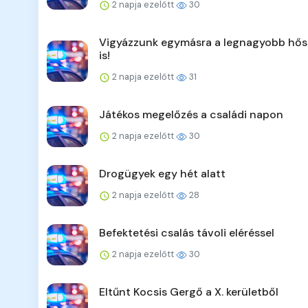
2 napja ezelőtt
30
Vigyázzunk egymásra a legnagyobb hő
is!
2 napja ezelőtt
31
Játékos megelőzés a családi napon
2 napja ezelőtt
30
Drogügyek egy hét alatt
2 napja ezelőtt
28
Befektetési csalás távoli eléréssel
2 napja ezelőtt
30
Eltűnt Kocsis Gergő a X. kerületből