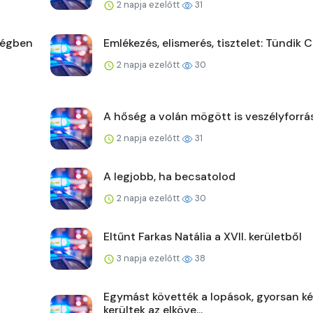
2 napja ezelőtt
31
ségben
Emlékezés, elismerés, tisztelet: Tündik C
2 napja ezelőtt
30
A hőség a volán mögött is veszélyforrá
2 napja ezelőtt
31
A legjobb, ha becsatolod
2 napja ezelőtt
30
Eltűnt Farkas Natália a XVII. kerületből
3 napja ezelőtt
38
Egymást követték a lopások, gyorsan ké
kerültek az elköve...