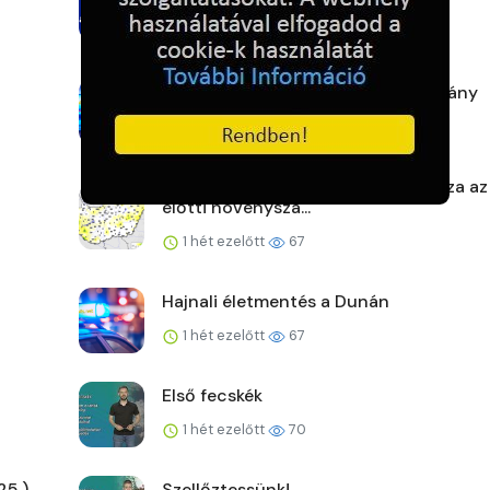
1 hét ezelőtt
59
Zsaruk a körzetből: Borsodi tanulmány
1 hét ezelőtt
60
A szárazság mellett hőség is fokozza az
előtti növényszá...
1 hét ezelőtt
67
Hajnali életmentés a Dunán
1 hét ezelőtt
67
Első fecskék
1 hét ezelőtt
70
25.)
Szellőztessünk!