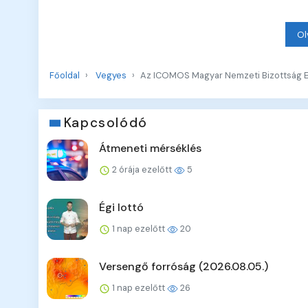
Ol
Főoldal
Vegyes
Az ICOMOS Magyar Nemzeti Bizottság Eg
Kapcsolódó
Átmeneti mérséklés
2 órája ezelőtt
5
Égi lottó
1 nap ezelőtt
20
Versengő forróság (2026.08.05.)
1 nap ezelőtt
26