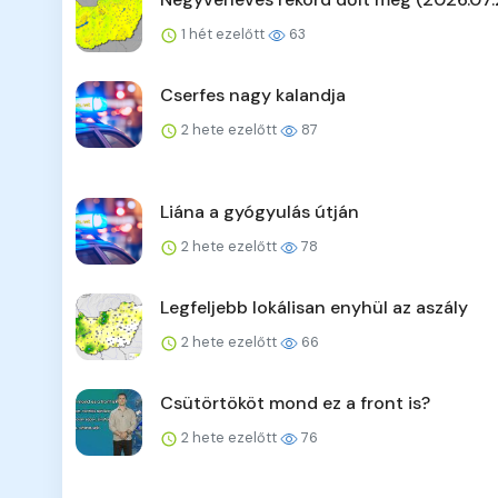
1 hét ezelőtt
63
Cserfes nagy kalandja
2 hete ezelőtt
87
Liána a gyógyulás útján
2 hete ezelőtt
78
Legfeljebb lokálisan enyhül az aszály
2 hete ezelőtt
66
Csütörtököt mond ez a front is?
2 hete ezelőtt
76