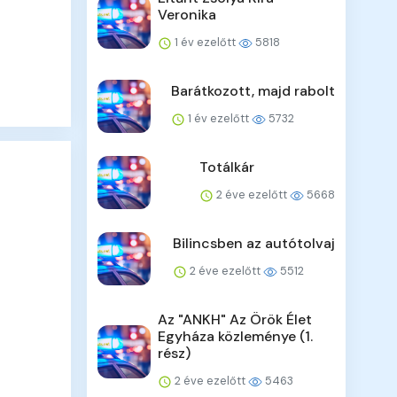
Veronika
1 év ezelőtt
5818
Barátkozott, majd rabolt
1 év ezelőtt
5732
Totálkár
2 éve ezelőtt
5668
Bilincsben az autótolvaj
2 éve ezelőtt
5512
Az "ANKH" Az Örök Élet
Egyháza közleménye (1.
rész)
2 éve ezelőtt
5463