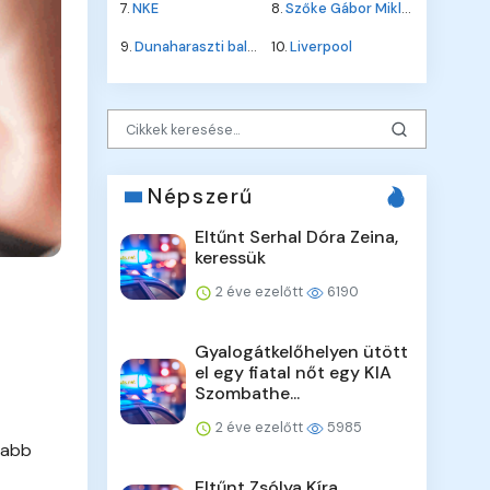
7.
NKE
8.
Szőke Gábor Miklós
9.
Dunaharaszti baleset
10.
Liverpool
Népszerű
Eltűnt Serhal Dóra Zeina,
keressük
2 éve ezelőtt
6190
Gyalogátkelőhelyen ütött
el egy fiatal nőt egy KIA
Szombathe...
2 éve ezelőtt
5985
jabb
Eltűnt Zsólya Kíra