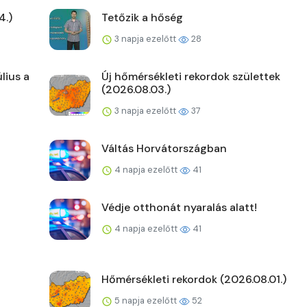
4.)
Tetőzik a hőség
3 napja ezelőtt
28
lius a
Új hőmérsékleti rekordok születtek
(2026.08.03.)
3 napja ezelőtt
37
Váltás Horvátországban
4 napja ezelőtt
41
Védje otthonát nyaralás alatt!
4 napja ezelőtt
41
Hőmérsékleti rekordok (2026.08.01.)
5 napja ezelőtt
52