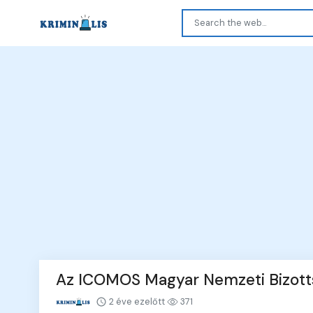
Az ICOMOS Magyar Nemzeti Bizotts
2 éve ezelőtt
371