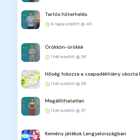
Tartós hőterhelés
6 napja ezelőtt
49
Örökkön-örökké
1 hét ezelőtt
58
Hőség fokozza a csapadékhiány okozta 
1 hét ezelőtt
58
Megállíthatatlan
1 hét ezelőtt
57
Kemény játékok Lengyelországban