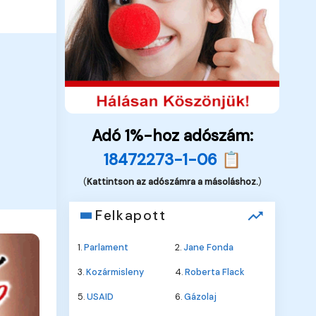
Adó 1%-hoz adószám:
18472273-1-06 📋
(
Kattintson az adószámra a másoláshoz.
)
Felkapott
1.
Parlament
2.
Jane Fonda
3.
Kozármisleny
4.
Roberta Flack
5.
USAID
6.
Gázolaj