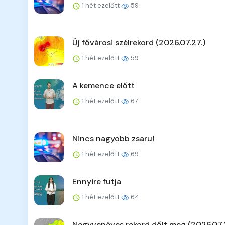
1 hét ezelőtt
59
Új fővárosi szélrekord (2026.07.27.)
1 hét ezelőtt
59
A kemence előtt
1 hét ezelőtt
67
Nincs nagyobb zsaru!
1 hét ezelőtt
69
Ennyire futja
1 hét ezelőtt
64
Negyvenéves rekord dőlt meg (2026.07.