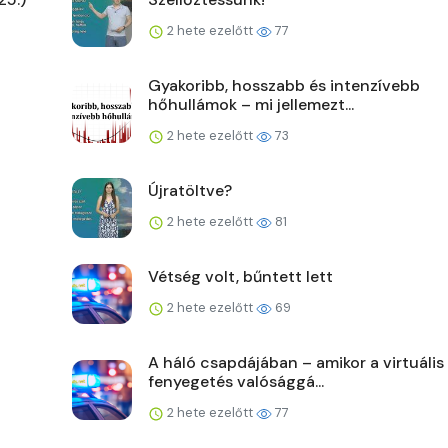
2 hete ezelőtt
77
Gyakoribb, hosszabb és intenzívebb
hőhullámok – mi jellemezt...
2 hete ezelőtt
73
Újratöltve?
2 hete ezelőtt
81
Vétség volt, bűntett lett
2 hete ezelőtt
69
A háló csapdájában – amikor a virtuális
fenyegetés valósággá...
2 hete ezelőtt
77