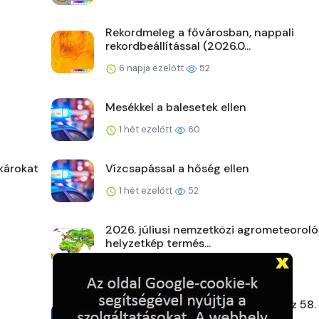
Rekordmeleg a fővárosban, nappali
rekordbeállítással (2026.0...
6 napja ezelőtt
52
Mesékkel a balesetek ellen
1 hét ezelőtt
60
károkat
Vízcsapással a hőség ellen
1 hét ezelőtt
52
2026. júliusi nemzetközi agrometeoroló
helyzetkép termés...
1 hét ezelőtt
60
Gyenge szélben, hőségben rajtol az 58.
Kékszalag