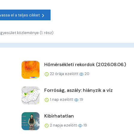
vassa el a teljes cikket
yesület közleménye (1. rész)
Hőmérsékleti rekordok (2026.08.06.)
22 órája ezelőtt
20
Forróság, aszály: hiányzik a víz
1 nap ezelőtt
19
Kibírhatatlan
2 napja ezelőtt
19