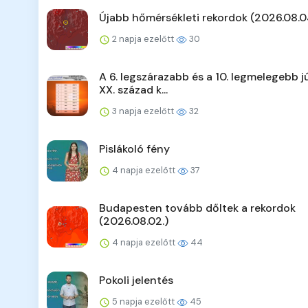
Újabb hőmérsékleti rekordok (2026.08.0
2 napja ezelőtt
30
A 6. legszárazabb és a 10. legmelegebb jú
XX. század k...
3 napja ezelőtt
32
Pislákoló fény
4 napja ezelőtt
37
Budapesten tovább dőltek a rekordok
(2026.08.02.)
4 napja ezelőtt
44
Pokoli jelentés
5 napja ezelőtt
45