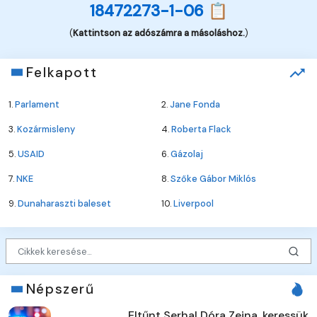
18472273-1-06 📋
(
Kattintson az adószámra a másoláshoz.
)
Felkapott
1.
Parlament
2.
Jane Fonda
3.
Kozármisleny
4.
Roberta Flack
5.
USAID
6.
Gázolaj
7.
NKE
8.
Szőke Gábor Miklós
9.
Dunaharaszti baleset
10.
Liverpool
Népszerű
Eltűnt Serhal Dóra Zeina, keressük