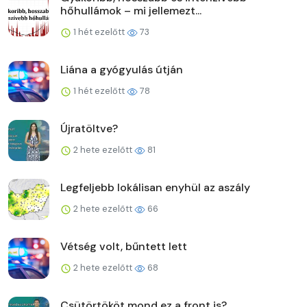
hőhullámok – mi jellemezt...
1 hét ezelőtt
73
Liána a gyógyulás útján
1 hét ezelőtt
78
Újratöltve?
2 hete ezelőtt
81
Legfeljebb lokálisan enyhül az aszály
2 hete ezelőtt
66
Vétség volt, bűntett lett
2 hete ezelőtt
68
Csütörtököt mond ez a front is?