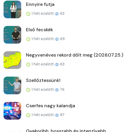
Ennyire futja
1 hét ezelőtt
63
Első fecskék
1 hét ezelőtt
69
Negyvenéves rekord dőlt meg (2026.07.25.)
1 hét ezelőtt
63
Szellőztessünk!
1 hét ezelőtt
76
Cserfes nagy kalandja
1 hét ezelőtt
87
Gyakoribb, hosszabb és intenzívebb