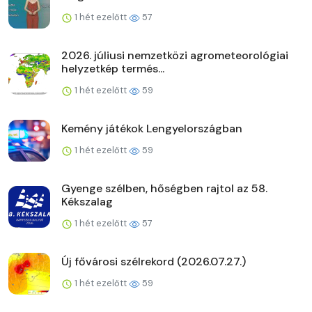
1 hét ezelőtt
57
2026. júliusi nemzetközi agrometeorológiai
helyzetkép termés...
1 hét ezelőtt
59
Kemény játékok Lengyelországban
1 hét ezelőtt
59
Gyenge szélben, hőségben rajtol az 58.
Kékszalag
1 hét ezelőtt
57
Új fővárosi szélrekord (2026.07.27.)
1 hét ezelőtt
59