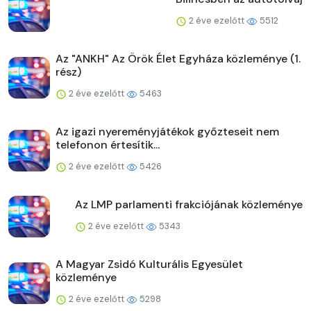
2 éve ezelőtt
5512
Az "ANKH" Az Örök Élet Egyháza közleménye (1.
rész)
2 éve ezelőtt
5463
Az igazi nyereményjátékok győzteseit nem
telefonon értesítik...
2 éve ezelőtt
5426
Az LMP parlamenti frakciójának közleménye
2 éve ezelőtt
5343
A Magyar Zsidó Kulturális Egyesület
közleménye
2 éve ezelőtt
5298