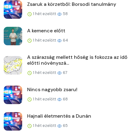
Zsaruk a körzetből: Borsodi tanulmány
1 hét ezelőtt
58
A kemence előtt
1 hét ezelőtt
64
A szárazság mellett hőség is fokozza az idő
előtti növényszá...
1 hét ezelőtt
67
Nincs nagyobb zsaru!
1 hét ezelőtt
68
Hajnali életmentés a Dunán
1 hét ezelőtt
65