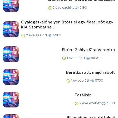
2 éve ezelőtt
6190
Gyalogátkelőhelyen ütött el egy fiatal nőt egy
KIA Szombathe...
2 éve ezelőtt
5985
Eltűnt Zsólya Kíra Veronika
1 év ezelőtt
5818
Barátkozott, majd rabolt
1 év ezelőtt
5730
Totálkár
2 éve ezelőtt
5668
Bilincsben az autótolvaj