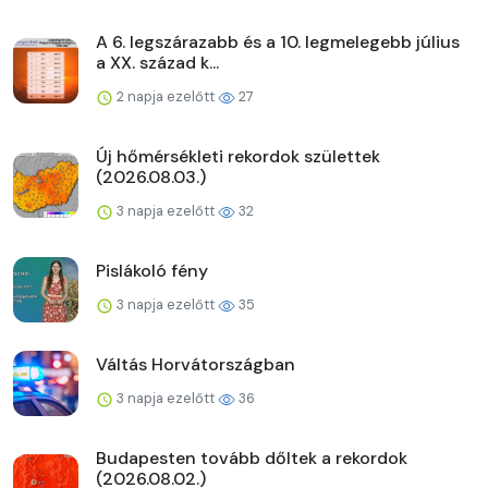
A 6. legszárazabb és a 10. legmelegebb július
a XX. század k...
2 napja ezelőtt
27
Új hőmérsékleti rekordok születtek
(2026.08.03.)
3 napja ezelőtt
32
Pislákoló fény
3 napja ezelőtt
35
Váltás Horvátországban
3 napja ezelőtt
36
Budapesten tovább dőltek a rekordok
(2026.08.02.)