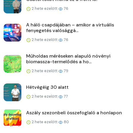
2 hete ezelőtt
76
A háló csapdájában – amikor a virtuális
fenyegetés valósággá...
2 hete ezelőtt
76
Műholdas méréseken alapuló növényi
biomassza-termelődés a ho...
2 hete ezelőtt
79
Hétvégéig 30 alatt
2 hete ezelőtt
77
Aszály szezonbeli összefoglaló a honlapon
2 hete ezelőtt
80