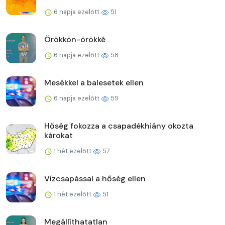
6 napja ezelőtt
51
Örökkön-örökké
6 napja ezelőtt
58
Mesékkel a balesetek ellen
6 napja ezelőtt
59
Hőség fokozza a csapadékhiány okozta
károkat
1 hét ezelőtt
57
Vízcsapással a hőség ellen
1 hét ezelőtt
51
Megállíthatatlan