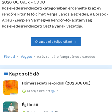
2026. 06. 09., k - 08:00
Közlekedésrendészeti kategóriában érdemelte ki az év
rendőre kitüntető címet Varga János alezredes, a Borsod-
Abaúj-Zemplén Vármegyei Rendőr-főkapitányság
Közlekedésrendészeti Osztályának vezetője.
Olvassa el a teljes cikket
Főoldal
Vegyes
Az év rendőre: Varga János alezredes
Kapcsolódó
Hőmérsékleti rekordok (2026.08.06.)
10 órája ezelőtt
16
Égi lottó