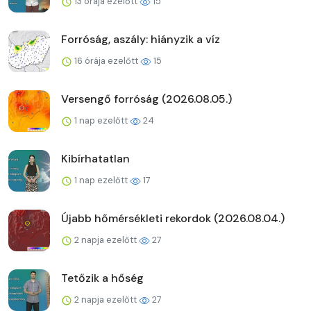
13 órája ezelőtt
15
Forróság, aszály: hiányzik a víz
16 órája ezelőtt
15
Versengő forróság (2026.08.05.)
1 nap ezelőtt
24
Kibírhatatlan
1 nap ezelőtt
17
Újabb hőmérsékleti rekordok (2026.08.04.)
2 napja ezelőtt
27
Tetőzik a hőség
2 napja ezelőtt
27