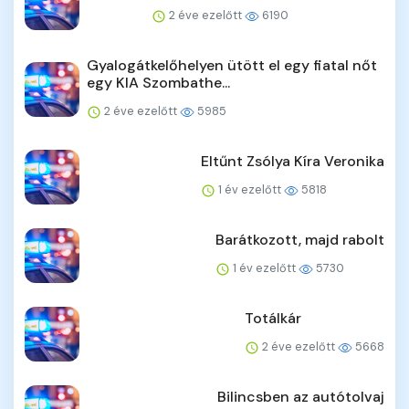
2 éve ezelőtt
6190
Gyalogátkelőhelyen ütött el egy fiatal nőt
egy KIA Szombathe...
2 éve ezelőtt
5985
Eltűnt Zsólya Kíra Veronika
1 év ezelőtt
5818
Barátkozott, majd rabolt
1 év ezelőtt
5730
Totálkár
2 éve ezelőtt
5668
Bilincsben az autótolvaj