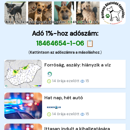
Adó 1%-hoz adószám:
18464654-1-06 📋
(
Kattintson az adószámra a másoláshoz.
)
Forróság, aszály: hiányzik a víz
14 órája ezelőtt
15
Hat nap, hét autó
14 órája ezelőtt
15
Ittasan indult a kihallgatására