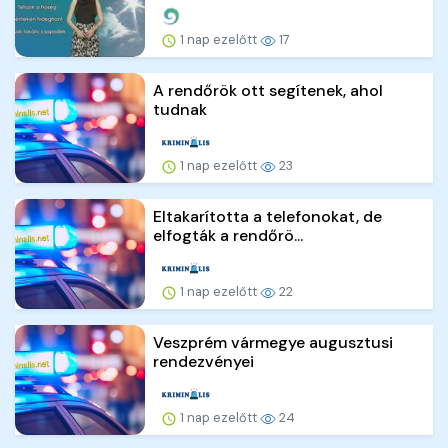
1 nap ezelőtt
17
A rendőrök ott segítenek, ahol
tudnak
1 nap ezelőtt
23
Eltakarította a telefonokat, de
elfogták a rendőrö...
1 nap ezelőtt
22
Veszprém vármegye augusztusi
rendezvényei
1 nap ezelőtt
24