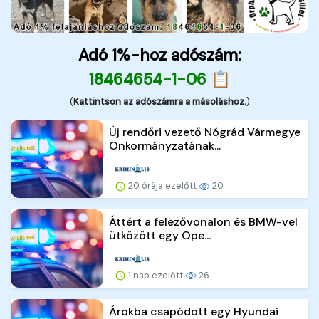
Adó 1%-hoz adószám:
18464654-1-06 📋
(
Kattintson az adószámra a másoláshoz.
)
Új rendőri vezető Nógrád Vármegye
Önkormányzatának...
20 órája ezelőtt
20
Áttért a felezővonalon és BMW-vel
ütközött egy Ope...
1 nap ezelőtt
26
Árokba csapódott egy Hyundai