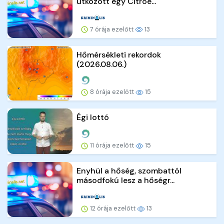
ütközött egy Citroe...
7 órája ezelőtt
13
Hőmérsékleti rekordok
(2026.08.06.)
8 órája ezelőtt
15
Égi lottó
11 órája ezelőtt
15
Enyhül a hőség, szombattól
másodfokú lesz a hőségr...
12 órája ezelőtt
13