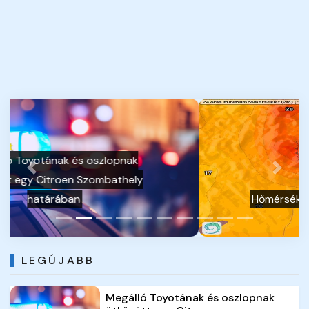
Previous
Next
Hőmérsékleti rekordok (2026.08.06.)
LEGÚJABB
Megálló Toyotának és oszlopnak