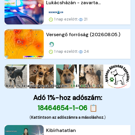
Lukácsházán - zavarta...
1 nap ezelőtt
21
Versengő forróság (2026.08.05.)
1 nap ezelőtt
24
Adó 1%-hoz adószám:
18464654-1-06 📋
(
Kattintson az adószámra a másoláshoz.
)
Kibírhatatlan