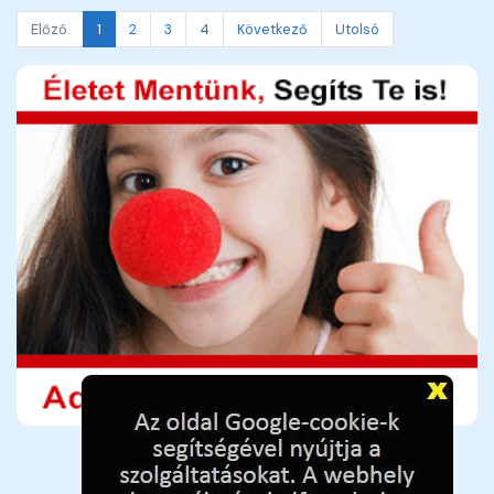
Előző.
1
2
3
4
Következő
Utolsó
Adó 1%-hoz adószám: