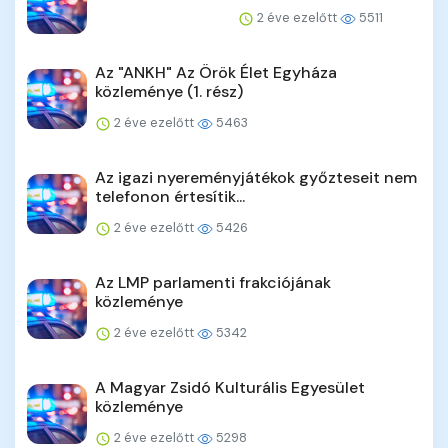
2 éve ezelőtt
5511
Az "ANKH" Az Örök Élet Egyháza
közleménye (1. rész)
2 éve ezelőtt
5463
Az igazi nyereményjátékok győzteseit nem
telefonon értesítik...
2 éve ezelőtt
5426
Az LMP parlamenti frakciójának
közleménye
2 éve ezelőtt
5342
A Magyar Zsidó Kulturális Egyesület
közleménye
2 éve ezelőtt
5298