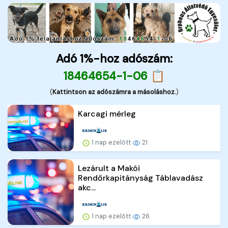
Adó 1%-hoz adószám:
18464654-1-06 📋
(
Kattintson az adószámra a másoláshoz.
)
Karcagi mérleg
1 nap ezelőtt
21
Lezárult a Makói
Rendőrkapitányság Táblavadász
akc...
1 nap ezelőtt
26