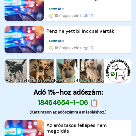
15 órája ezelőtt
15
Pénz helyett bilinccsel várták
16 órája ezelőtt
15
Adó 1%-hoz adószám:
18464654-1-06 📋
(
Kattintson az adószámra a másoláshoz.
)
Az erőszakos fellépés nem
megoldás