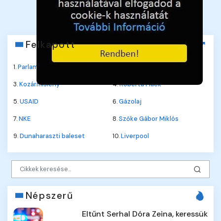
18472273-1-06 📋
(
Kattintson az adószámra a másoláshoz.
)
Felkapott
1.
Parlament
2.
Jane Fonda
3.
Kozármisleny
4.
Roberta Flack
5.
USAID
6.
Gázolaj
7.
NKE
8.
Szőke Gábor Miklós
9.
Dunaharaszti baleset
10.
Liverpool
Népszerű
Eltűnt Serhal Dóra Zeina, keressük