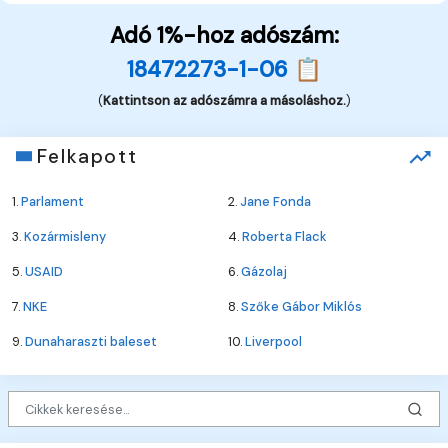
Adó 1%-hoz adószám:
18472273-1-06 📋
(
Kattintson az adószámra a másoláshoz.
)
Felkapott
1.
Parlament
2.
Jane Fonda
3.
Kozármisleny
4.
Roberta Flack
5.
USAID
6.
Gázolaj
7.
NKE
8.
Szőke Gábor Miklós
9.
Dunaharaszti baleset
10.
Liverpool