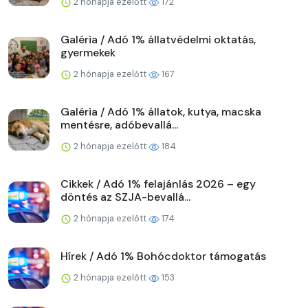
2 hónapja ezelőtt
172
Galéria / Adó 1% állatvédelmi oktatás,
gyermekek
2 hónapja ezelőtt
167
Galéria / Adó 1% állatok, kutya, macska
mentésre, adóbevallá...
2 hónapja ezelőtt
184
Cikkek / Adó 1% felajánlás 2026 – egy
döntés az SZJA-bevallá...
2 hónapja ezelőtt
174
Hírek / Adó 1% Bohócdoktor támogatás
2 hónapja ezelőtt
153