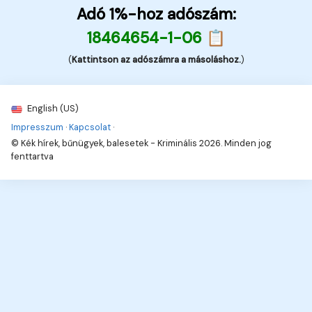
Adó 1%-hoz adószám:
18464654-1-06 📋
(
Kattintson az adószámra a másoláshoz.
)
English (US)
Impresszum
·
Kapcsolat
·
© Kék hírek, bűnügyek, balesetek - Kriminális 2026. Minden jog
fenttartva
9
Hírek, információk, naprakészen!
Hírek, érdekességek,