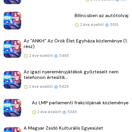
Bilincsben az autótolvaj
2 éve ezelőtt
5513
Az "ANKH" Az Örök Élet Egyháza közleménye (1.
rész)
2 éve ezelőtt
5465
Az igazi nyereményjátékok győzteseit nem
telefonon értesítik...
2 éve ezelőtt
5429
Az LMP parlamenti frakciójának közleménye
2 éve ezelőtt
5345
A Magyar Zsidó Kulturális Egyesület