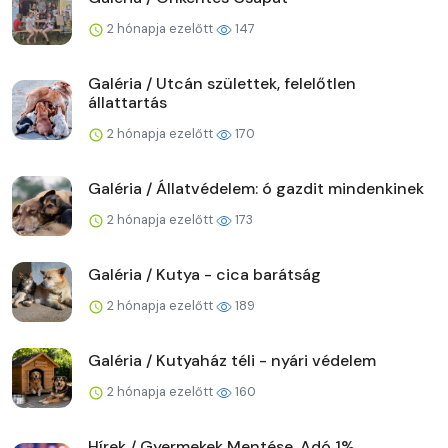
2 hónapja ezelőtt
147
Galéria / Utcán születtek, felelőtlen
állattartás
2 hónapja ezelőtt
170
Galéria / Állatvédelem: ó gazdit mindenkinek
2 hónapja ezelőtt
173
Galéria / Kutya - cica barátság
2 hónapja ezelőtt
189
Galéria / Kutyaház téli - nyári védelem
2 hónapja ezelőtt
160
Hírek / Gyermekek Mentése, Adó 1%