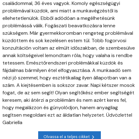
családommal, 36 éves vagyok. Komoly egészségügyi
problémával küzdök, ami miatt a munkavégzéstől is
ellehetetlenülök. Ebből adódóan a megélhetésünk
problémássá válik. Fogászati beavatkozásra lenne
szükségem. Már gyermekkoromban rengeteg problémával
küzdöttem és sok kezelésen estem túl. Több fogorvosi
konzultáción voltam az elmúlt időszakban, de szembesülve
annak költségeivel lemondtam róla, hogy valaha is rendbe
tetessem. Emésztőrendszeri problémákkal küzdök és
fájdalmas bármilyen étel elfogyasztása. A munkaadó sem
nézi jó szemmel, hogy esztétikailag ilyen állapotban van a
szám. A kiejtésemben is sokszor zavar. Napi kétszer mosok
fogat, de az sem segít! Olyan segítőkész ember segítségét
keresem, aki átérzi a problémám és nem azért keres fel,
hogy megalázzon és gúnyolódjon, hanem anyagilag
segítsen megoldani ezt az áldatlan helyzetet. Üdvözlettel
Gabriella
Olvassa el a teljes cikket