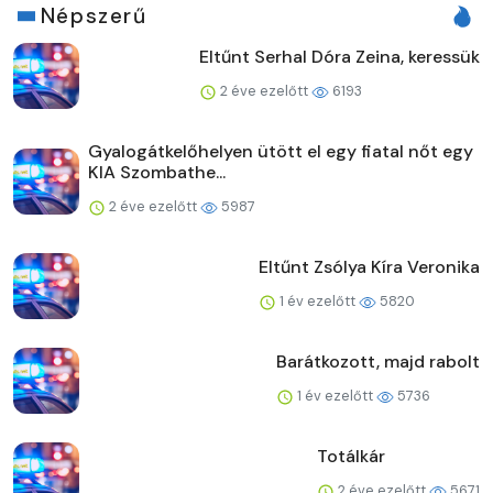
Népszerű
Eltűnt Serhal Dóra Zeina, keressük
2 éve ezelőtt
6193
Gyalogátkelőhelyen ütött el egy fiatal nőt egy
KIA Szombathe...
2 éve ezelőtt
5987
Eltűnt Zsólya Kíra Veronika
1 év ezelőtt
5820
Barátkozott, majd rabolt
1 év ezelőtt
5736
Totálkár
2 éve ezelőtt
5671