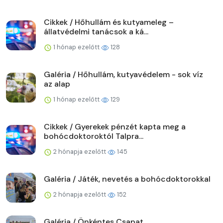
Cikkek / Hőhullám és kutyameleg –
állatvédelmi tanácsok a ká...
1 hónap ezelőtt
128
Galéria / Hőhullám, kutyavédelem - sok víz
az alap
1 hónap ezelőtt
129
Cikkek / Gyerekek pénzét kapta meg a
bohócdoktoroktól Talpra...
2 hónapja ezelőtt
145
Galéria / Játék, nevetés a bohócdoktorokkal
2 hónapja ezelőtt
152
Galéria / Önkéntes Csapat