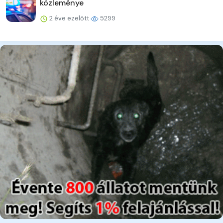
közleménye
2 éve ezelőtt
5299