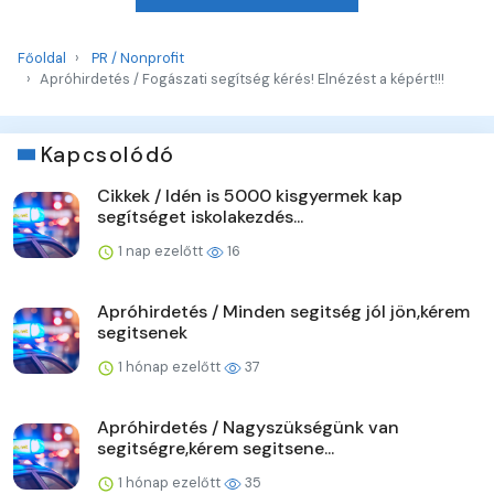
Főoldal
PR / Nonprofit
Apróhirdetés / Fogászati segítség kérés! Elnézést a képért!!!
Kapcsolódó
Cikkek / Idén is 5000 kisgyermek kap
segítséget iskolakezdés...
1 nap ezelőtt
16
Apróhirdetés / Minden segitség jól jön,kérem
segitsenek
1 hónap ezelőtt
37
Apróhirdetés / Nagyszükségünk van
segitségre,kérem segitsene...
1 hónap ezelőtt
35