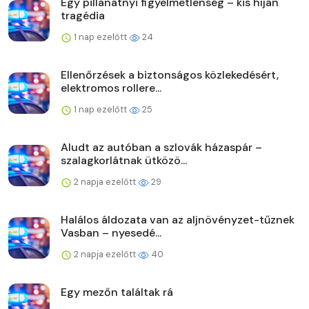
Egy pillanatnyi figyelmetlenség – kis híján
tragédia
1 nap ezelőtt
24
Ellenőrzések a biztonságos közlekedésért,
elektromos rollere...
1 nap ezelőtt
25
Aludt az autóban a szlovák házaspár –
szalagkorlátnak ütközö...
2 napja ezelőtt
29
Halálos áldozata van az aljnövényzet-tűznek
Vasban – nyesedé...
2 napja ezelőtt
40
Egy mezőn találtak rá