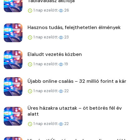
Táblavadász akciója
1 nap ezelőtt
26
Hasznos tudás, felejthetetlen élmények
1 nap ezelőtt
23
Elaludt vezetés közben
1 nap ezelőtt
19
Újabb online csalás – 32 millió forint a kár
1 nap ezelőtt
22
Üres házakra utaztak – öt betörés fél év
alatt
1 nap ezelőtt
22