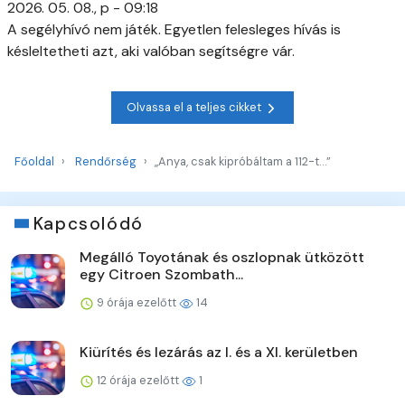
2026. 05. 08., p - 09:18
A segélyhívó nem játék. Egyetlen felesleges hívás is
késleltetheti azt, aki valóban segítségre vár.
Olvassa el a teljes cikket
Főoldal
Rendőrség
„Anya, csak kipróbáltam a 112-t…”
Kapcsolódó
Megálló Toyotának és oszlopnak ütközött
egy Citroen Szombath...
9 órája ezelőtt
14
Kiürítés és lezárás az I. és a XI. kerületben
12 órája ezelőtt
1