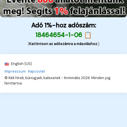
Adó 1%-hoz adószám:
18464654-1-06 📋
(
Kattintson az adószámra a másoláshoz.
)
English (US)
Impresszum
·
Kapcsolat
·
© Kék hírek, bűnügyek, balesetek - Kriminális 2026. Minden jog
fenttartva