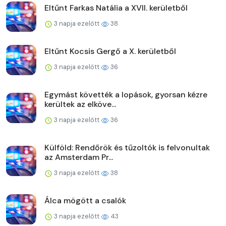
Eltűnt Farkas Natália a XVII. kerületből
3 napja ezelőtt
38
Eltűnt Kocsis Gergő a X. kerületből
3 napja ezelőtt
36
Egymást követték a lopások, gyorsan kézre
kerültek az elköve...
3 napja ezelőtt
36
Külföld: Rendőrök és tűzoltók is felvonultak
az Amsterdam Pr...
3 napja ezelőtt
38
Álca mögött a csalók
3 napja ezelőtt
43