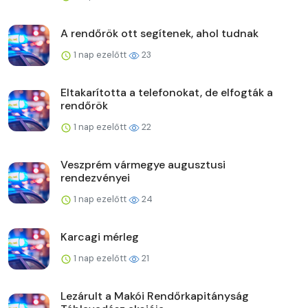
A rendőrök ott segítenek, ahol tudnak
1 nap ezelőtt
23
Eltakarította a telefonokat, de elfogták a
rendőrök
1 nap ezelőtt
22
Veszprém vármegye augusztusi
rendezvényei
1 nap ezelőtt
24
Karcagi mérleg
1 nap ezelőtt
21
Lezárult a Makói Rendőrkapitányság