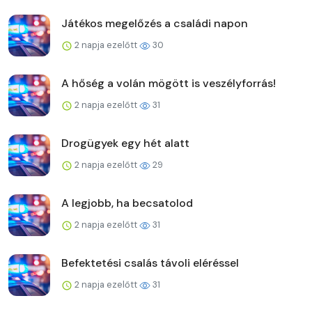
Játékos megelőzés a családi napon
2 napja ezelőtt
30
A hőség a volán mögött is veszélyforrás!
2 napja ezelőtt
31
Drogügyek egy hét alatt
2 napja ezelőtt
29
A legjobb, ha becsatolod
2 napja ezelőtt
31
Befektetési csalás távoli eléréssel
2 napja ezelőtt
31