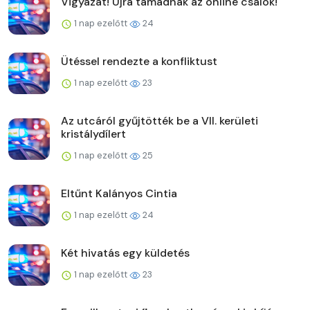
Vigyázat! Újra támadnak az online csalók!
1 nap ezelőtt
24
Ütéssel rendezte a konfliktust
1 nap ezelőtt
23
Az utcáról gyűjtötték be a VII. kerületi
kristálydílert
1 nap ezelőtt
25
Eltűnt Kalányos Cintia
1 nap ezelőtt
24
Két hivatás egy küldetés
1 nap ezelőtt
23