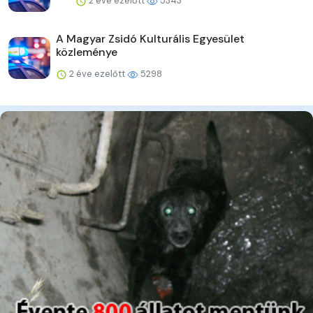
2 éve ezelőtt
5343
A Magyar Zsidó Kulturális Egyesület
közleménye
2 éve ezelőtt
5298