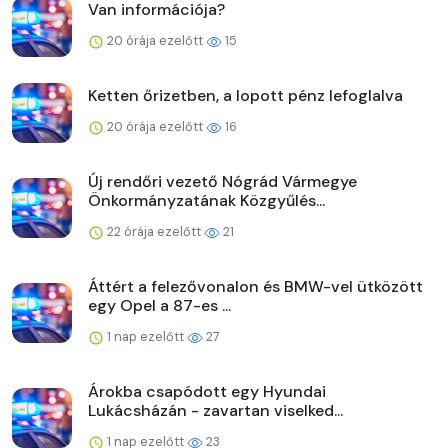
Van információja?
20 órája ezelőtt
15
Ketten őrizetben, a lopott pénz lefoglalva
20 órája ezelőtt
16
Új rendőri vezető Nógrád Vármegye
Önkormányzatának Közgyűlés...
22 órája ezelőtt
21
Áttért a felezővonalon és BMW-vel ütközött
egy Opel a 87-es ...
1 nap ezelőtt
27
Árokba csapódott egy Hyundai
Lukácsházán - zavartan viselked...
1 nap ezelőtt
23