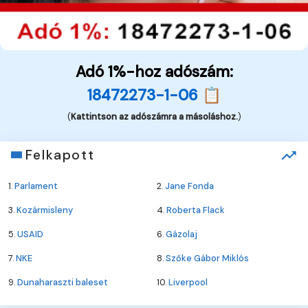
Adó 1%-hoz adószám:
18472273-1-06 📋
(
Kattintson az adószámra a másoláshoz.
)
Felkapott
1.
Parlament
2.
Jane Fonda
3.
Kozármisleny
4.
Roberta Flack
5.
USAID
6.
Gázolaj
7.
NKE
8.
Szőke Gábor Miklós
9.
Dunaharaszti baleset
10.
Liverpool