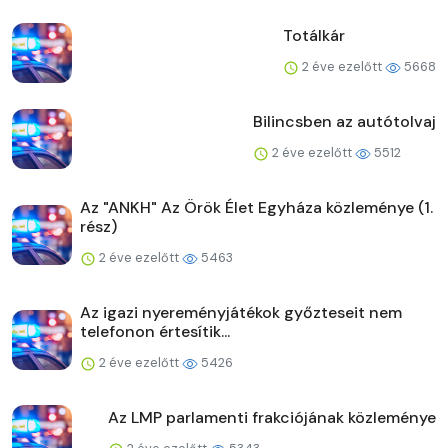
Totálkár
2 éve ezelőtt
5668
Bilincsben az autótolvaj
2 éve ezelőtt
5512
Az "ANKH" Az Örök Élet Egyháza közleménye (1.
rész)
2 éve ezelőtt
5463
Az igazi nyereményjátékok győzteseit nem
telefonon értesítik...
2 éve ezelőtt
5426
Az LMP parlamenti frakciójának közleménye