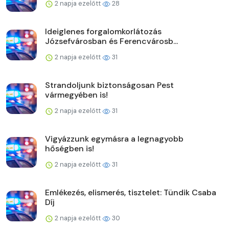
2 napja ezelőtt
28
Ideiglenes forgalomkorlátozás
Józsefvárosban és Ferencvárosb...
2 napja ezelőtt
31
Strandoljunk biztonságosan Pest
vármegyében is!
2 napja ezelőtt
31
Vigyázzunk egymásra a legnagyobb
hőségben is!
2 napja ezelőtt
31
Emlékezés, elismerés, tisztelet: Tündik Csaba
Díj
2 napja ezelőtt
30