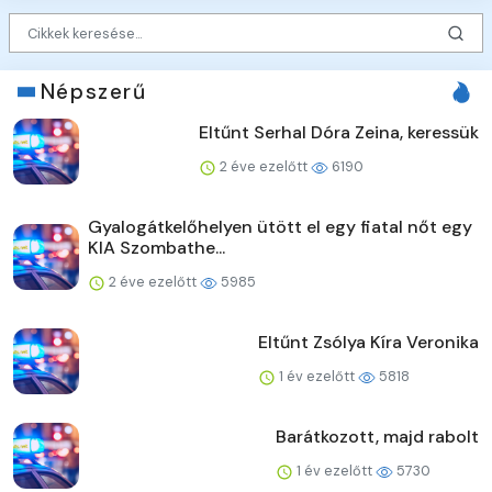
Népszerű
Eltűnt Serhal Dóra Zeina, keressük
2 éve ezelőtt
6190
Gyalogátkelőhelyen ütött el egy fiatal nőt egy
KIA Szombathe...
2 éve ezelőtt
5985
Eltűnt Zsólya Kíra Veronika
1 év ezelőtt
5818
Barátkozott, majd rabolt
1 év ezelőtt
5730