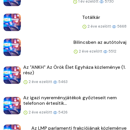
1 év ezelőtt
5730
Totálkár
2 éve ezelőtt
5668
Bilincsben az autótolvaj
2 éve ezelőtt
5512
Az "ANKH" Az Örök Élet Egyháza közleménye (1.
rész)
2 éve ezelőtt
5463
Az igazi nyereményjátékok győzteseit nem
telefonon értesítik...
2 éve ezelőtt
5426
Az LMP parlamenti frakciójának közleménye