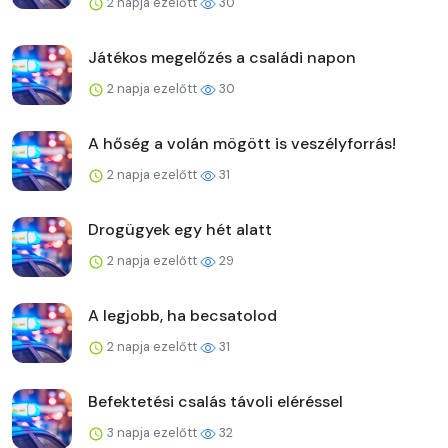
2 napja ezelőtt
30
Játékos megelőzés a családi napon
2 napja ezelőtt
30
A hőség a volán mögött is veszélyforrás!
2 napja ezelőtt
31
Drogügyek egy hét alatt
2 napja ezelőtt
29
A legjobb, ha becsatolod
2 napja ezelőtt
31
Befektetési csalás távoli eléréssel
3 napja ezelőtt
32