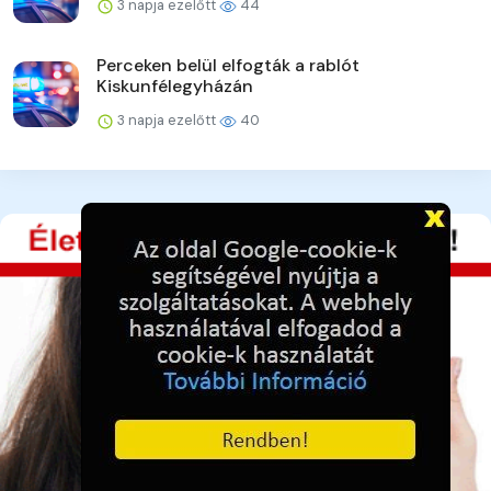
3 napja ezelőtt
44
Perceken belül elfogták a rablót
Kiskunfélegyházán
3 napja ezelőtt
40