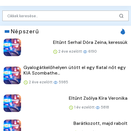
Népszerű
Eltűnt Serhal Dóra Zeina, keressük
2 éve ezelőtt
6190
Gyalogátkelőhelyen ütött el egy fiatal nőt egy
KIA Szombathe...
2 éve ezelőtt
5985
Eltűnt Zsólya Kíra Veronika
1 év ezelőtt
5818
Barátkozott, majd rabolt