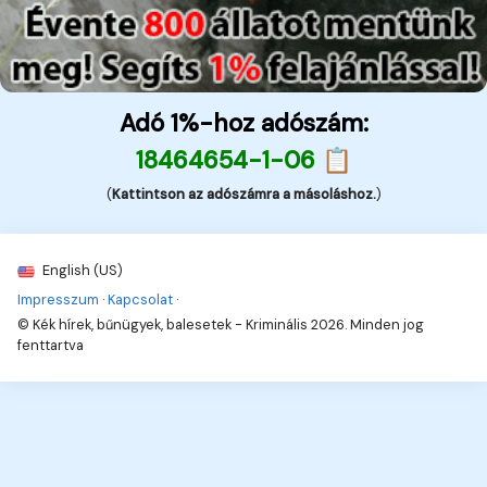
Adó 1%-hoz adószám:
18464654-1-06 📋
(
Kattintson az adószámra a másoláshoz.
)
English (US)
Impresszum
·
Kapcsolat
·
© Kék hírek, bűnügyek, balesetek - Kriminális 2026. Minden jog
fenttartva