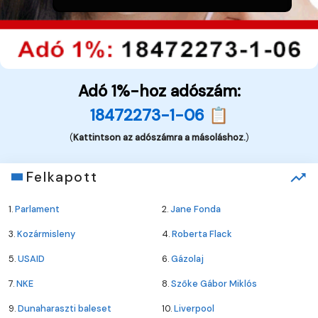
Adó 1%-hoz adószám:
18472273-1-06 📋
(
Kattintson az adószámra a másoláshoz.
)
Felkapott
1.
Parlament
2.
Jane Fonda
3.
Kozármisleny
4.
Roberta Flack
5.
USAID
6.
Gázolaj
7.
NKE
8.
Szőke Gábor Miklós
9.
Dunaharaszti baleset
10.
Liverpool