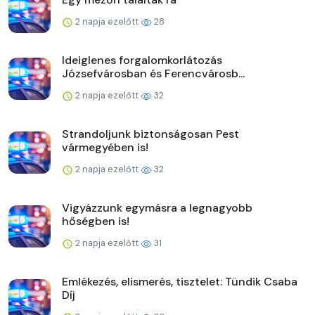
2 napja ezelőtt
28
Ideiglenes forgalomkorlátozás
Józsefvárosban és Ferencvárosb...
2 napja ezelőtt
32
Strandoljunk biztonságosan Pest
vármegyében is!
2 napja ezelőtt
32
Vigyázzunk egymásra a legnagyobb
hőségben is!
2 napja ezelőtt
31
Emlékezés, elismerés, tisztelet: Tündik Csaba
Díj