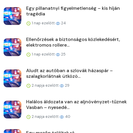
Egy pillanatnyi figyelmetlenség – kis híján
tragédia
1 nap ezelőtt
24
Ellenőrzések a biztonságos közlekedésért,
elektromos rollere...
1 nap ezelőtt
25
Aludt az autóban a szlovák házaspár –
szalagkorlátnak ütközö...
2 napja ezelőtt
29
Halálos áldozata van az aljnövényzet-tűznek
Vasban – nyesedé...
2 napja ezelőtt
40
Egy mezőn találtak rá