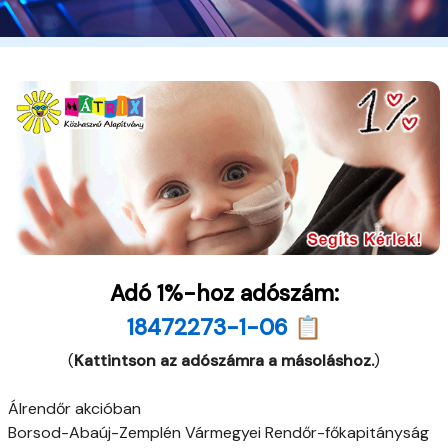
Adó 1%-hoz adószám:
18472273-1-06 📋
(
Kattintson az adószámra a másoláshoz.
)
Álrendőr akcióban
Borsod-Abaúj-Zemplén Vármegyei Rendőr-főkapitányság