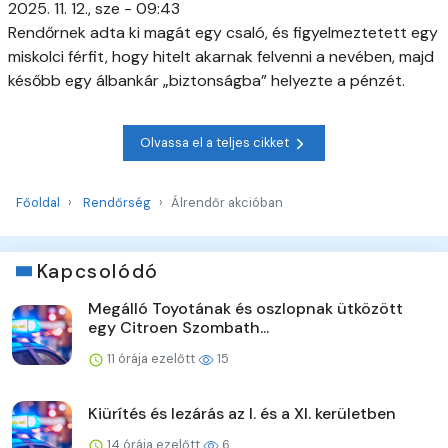
2025. 11. 12., sze - 09:43
Rendőrnek adta ki magát egy csaló, és figyelmeztetett egy
miskolci férfit, hogy hitelt akarnak felvenni a nevében, majd
később egy álbankár „biztonságba” helyezte a pénzét.
Olvassa el a teljes cikket
Főoldal
Rendőrség
Álrendőr akcióban
Kapcsolódó
Megálló Toyotának és oszlopnak ütközött
egy Citroen Szombath...
11 órája ezelőtt
15
Kiürítés és lezárás az I. és a XI. kerületben
14 órája ezelőtt
6