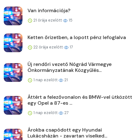
Van információja?
21 órája ezelőtt
15
Ketten őrizetben, a lopott pénz lefoglalva
22 órája ezelőtt
17
Új rendőri vezető Nógrád Vármegye
Önkormányzatának Közgyűlés...
1 nap ezelőtt
21
Áttért a felezővonalon és BMW-vel ütközött
egy Opel a 87-es ...
1 nap ezelőtt
27
Árokba csapódott egy Hyundai
Lukácsházán - zavartan viselked...