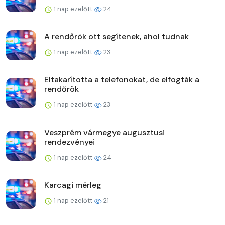
1 nap ezelőtt
24
A rendőrök ott segítenek, ahol tudnak
1 nap ezelőtt
23
Eltakarította a telefonokat, de elfogták a
rendőrök
1 nap ezelőtt
23
Veszprém vármegye augusztusi
rendezvényei
1 nap ezelőtt
24
Karcagi mérleg
1 nap ezelőtt
21