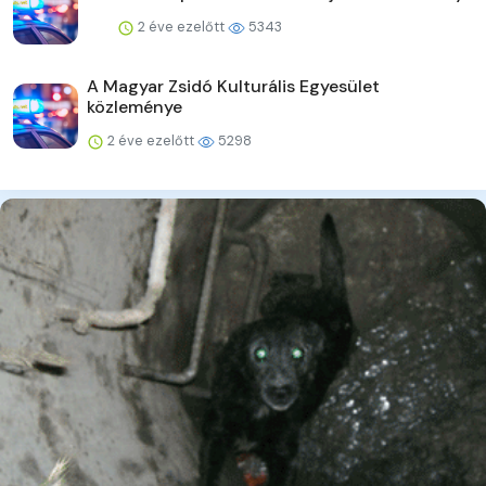
2 éve ezelőtt
5343
A Magyar Zsidó Kulturális Egyesület
közleménye
2 éve ezelőtt
5298