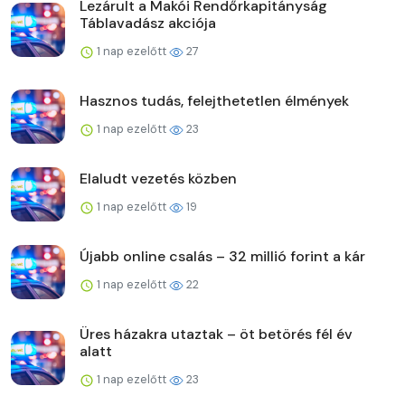
Lezárult a Makói Rendőrkapitányság
Táblavadász akciója
1 nap ezelőtt
27
Hasznos tudás, felejthetetlen élmények
1 nap ezelőtt
23
Elaludt vezetés közben
1 nap ezelőtt
19
Újabb online csalás – 32 millió forint a kár
1 nap ezelőtt
22
Üres házakra utaztak – öt betörés fél év
alatt
1 nap ezelőtt
23