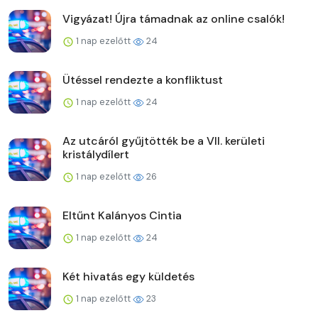
Vigyázat! Újra támadnak az online csalók!
1 nap ezelőtt
24
Ütéssel rendezte a konfliktust
1 nap ezelőtt
24
Az utcáról gyűjtötték be a VII. kerületi
kristálydílert
1 nap ezelőtt
26
Eltűnt Kalányos Cintia
1 nap ezelőtt
24
Két hivatás egy küldetés
1 nap ezelőtt
23