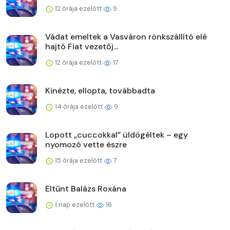
12 órája ezelőtt
9
Vádat emeltek a Vasváron rönkszállító elé
hajtó Fiat vezetőj...
12 órája ezelőtt
17
Kinézte, ellopta, továbbadta
14 órája ezelőtt
9
Lopott „cuccokkal” üldögéltek – egy
nyomozó vette észre
15 órája ezelőtt
7
Eltűnt Balázs Roxána
1 nap ezelőtt
16