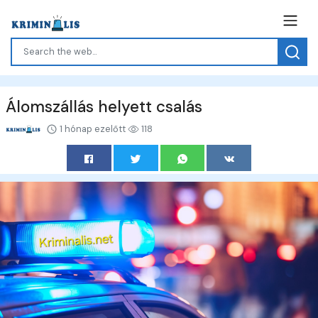
Álomszállás helyett csalás
1 hónap ezelőtt
118