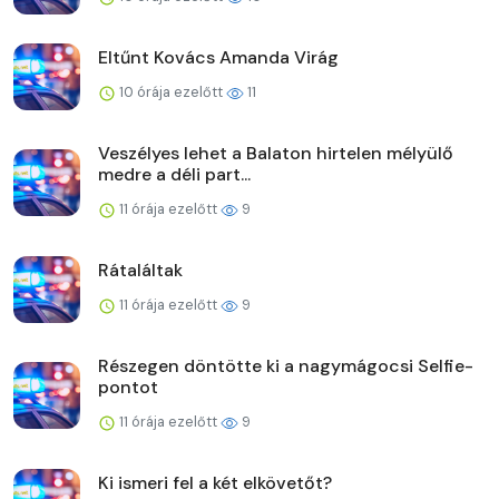
Eltűnt Kovács Amanda Virág
10 órája ezelőtt
11
Veszélyes lehet a Balaton hirtelen mélyülő
medre a déli part...
11 órája ezelőtt
9
Rátaláltak
11 órája ezelőtt
9
Részegen döntötte ki a nagymágocsi Selfie-
pontot
11 órája ezelőtt
9
Ki ismeri fel a két elkövetőt?