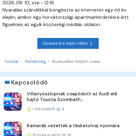
2026. 06. 10., sze - 12:16
Nyaralási szándékkal böngészte az internetet egy nő év
elején, amikor egy horvátországi apartmanhirdetésre lett
figyelmes az egyik közösségi médiás oldalon.
Olvassa el a teljes cikket
Főoldal
Rendőrség
Álomszállás helyett csalás
Kapcsolódó
Villanyoszlopnak csapódott az Audi elé
hajtó Toyota Szombath...
1 óra ezelőtt
4
Kamerák vezettek a táskatolvaj nyomára
10 órája ezelőtt
10