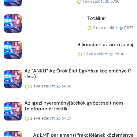
1 év ezelőtt
5736
Totálkár
2 éve ezelőtt
5672
Bilincsben az autótolvaj
2 éve ezelőtt
5514
Az "ANKH" Az Örök Élet Egyháza közleménye (1.
rész)
2 éve ezelőtt
5466
Az igazi nyereményjátékok győzteseit nem
telefonon értesítik...
2 éve ezelőtt
5429
Az LMP parlamenti frakciójának közleménye