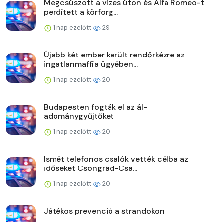
Megcsúszott a vizes úton és Alfa Romeo-t
perdített a körforg...
1 nap ezelőtt
29
Újabb két ember került rendőrkézre az
ingatlanmaffia ügyében...
1 nap ezelőtt
20
Budapesten fogták el az ál-
adománygyűjtőket
1 nap ezelőtt
20
Ismét telefonos csalók vették célba az
időseket Csongrád-Csa...
1 nap ezelőtt
20
Játékos prevenció a strandokon