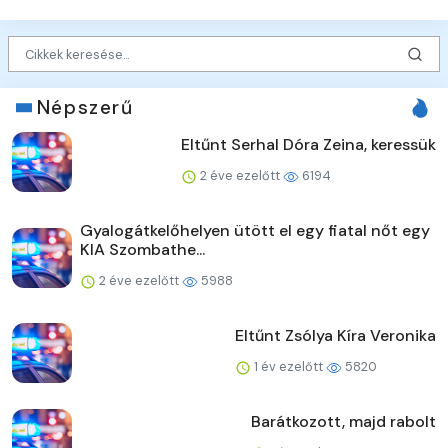
Népszerű
Eltűnt Serhal Dóra Zeina, keressük
2 éve ezelőtt
6194
Gyalogátkelőhelyen ütött el egy fiatal nőt egy
KIA Szombathe...
2 éve ezelőtt
5988
Eltűnt Zsólya Kíra Veronika
1 év ezelőtt
5820
Barátkozott, majd rabolt