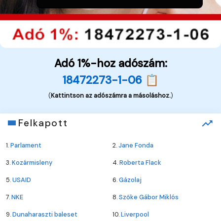
Adó 1%-hoz adószám:
18472273-1-06 📋
(
Kattintson az adószámra a másoláshoz.
)
Felkapott
1.
Parlament
2.
Jane Fonda
3.
Kozármisleny
4.
Roberta Flack
5.
USAID
6.
Gázolaj
7.
NKE
8.
Szőke Gábor Miklós
9.
Dunaharaszti baleset
10.
Liverpool