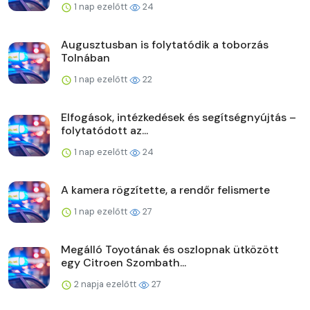
1 nap ezelőtt
24
Augusztusban is folytatódik a toborzás
Tolnában
1 nap ezelőtt
22
Elfogások, intézkedések és segítségnyújtás –
folytatódott az...
1 nap ezelőtt
24
A kamera rögzítette, a rendőr felismerte
1 nap ezelőtt
27
Megálló Toyotának és oszlopnak ütközött
egy Citroen Szombath...
2 napja ezelőtt
27