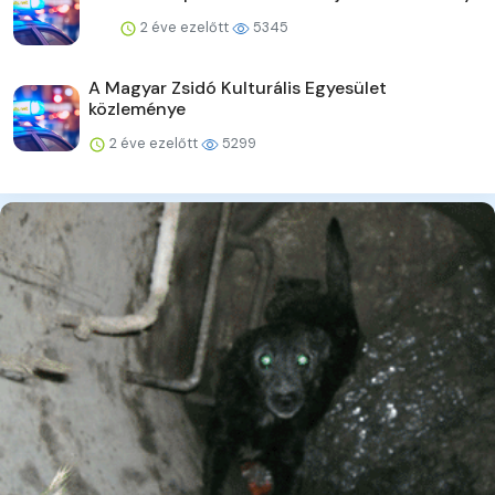
2 éve ezelőtt
5345
A Magyar Zsidó Kulturális Egyesület
közleménye
2 éve ezelőtt
5299