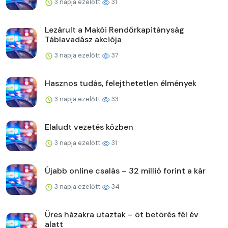
3 napja ezelőtt
31
Lezárult a Makói Rendőrkapitányság
Táblavadász akciója
3 napja ezelőtt
37
Hasznos tudás, felejthetetlen élmények
3 napja ezelőtt
33
Elaludt vezetés közben
3 napja ezelőtt
31
Újabb online csalás – 32 millió forint a kár
3 napja ezelőtt
34
Üres házakra utaztak – öt betörés fél év
alatt