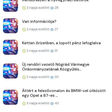
2 napja ezelőtt
28
Van információja?
2 napja ezelőtt
27
Ketten őrizetben, a lopott pénz lefoglalva
2 napja ezelőtt
31
Új rendőri vezető Nógrád Vármegye
Önkormányzatának Közgyűlés...
2 napja ezelőtt
30
Áttért a felezővonalon és BMW-vel ütközött
egy Opel a 87-es ...
3 napja ezelőtt
43