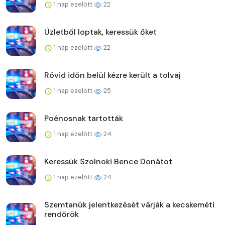
1 nap ezelőtt
22
Üzletből loptak, keressük őket
1 nap ezelőtt
22
Rövid időn belül kézre került a tolvaj
1 nap ezelőtt
25
Poénosnak tartották
1 nap ezelőtt
24
Keressük Szolnoki Bence Donátot
1 nap ezelőtt
24
Szemtanúk jelentkezését várják a kecskeméti
rendőrök