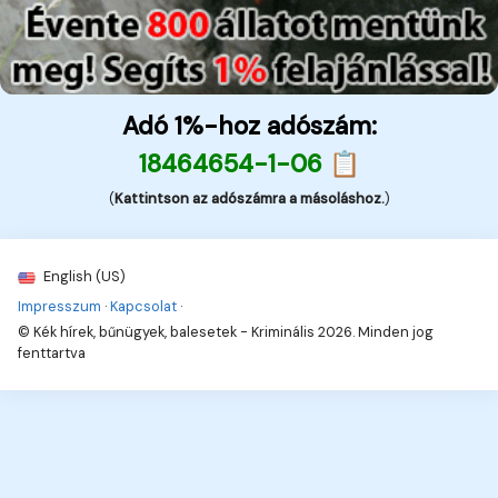
Adó 1%-hoz adószám:
18464654-1-06 📋
(
Kattintson az adószámra a másoláshoz.
)
English (US)
Impresszum
·
Kapcsolat
·
© Kék hírek, bűnügyek, balesetek - Kriminális 2026. Minden jog
fenttartva