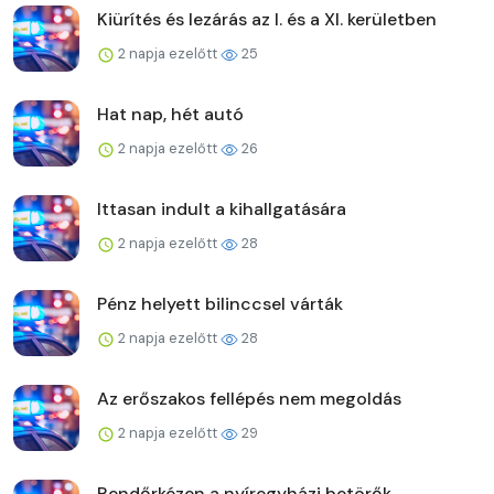
Kiürítés és lezárás az I. és a XI. kerületben
2 napja ezelőtt
25
Hat nap, hét autó
2 napja ezelőtt
26
Ittasan indult a kihallgatására
2 napja ezelőtt
28
Pénz helyett bilinccsel várták
2 napja ezelőtt
28
Az erőszakos fellépés nem megoldás
2 napja ezelőtt
29
Rendőrkézen a nyíregyházi betörők