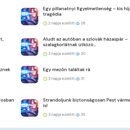
Egy pillanatnyi figyelmetlenség – kis hí
tragédia
2 napja ezelőtt
28
t,
Aludt az autóban a szlovák házaspár –
szalagkorlátnak ütközö...
3 napja ezelőtt
30
űznek
Egy mezőn találtak rá
3 napja ezelőtt
31
árosban
Strandoljunk biztonságosan Pest vár
is!
3 napja ezelőtt
35