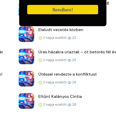
Lezárult a Makói Rendőrkapitányság
Táblavadász akciója
2 napja ezelőtt
28
Elaludt vezetés közben
2 napja ezelőtt
23
ár
Üres házakra utaztak – öt betörés fél év
2 napja ezelőtt
25
k!
Ütéssel rendezte a konfliktust
2 napja ezelőtt
26
Eltűnt Kalányos Cintia
2 napja ezelőtt
28