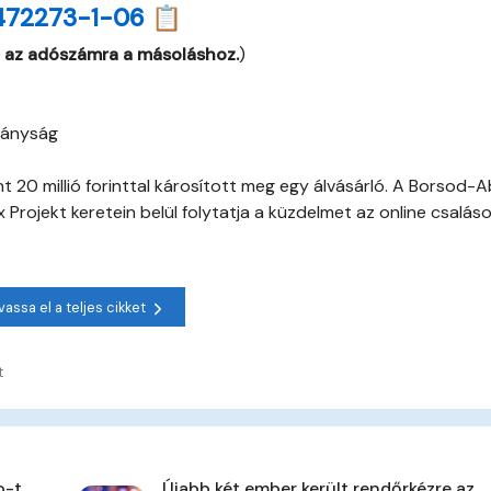
472273-1-06 📋
 az adószámra a másoláshoz.
)
tányság
t 20 millió forinttal károsított meg egy álvásárló. A Borsod-A
rojekt keretein belül folytatja a küzdelmet az online csalás
vassa el a teljes cikket
t
o-t
Újabb két ember került rendőrkézre az