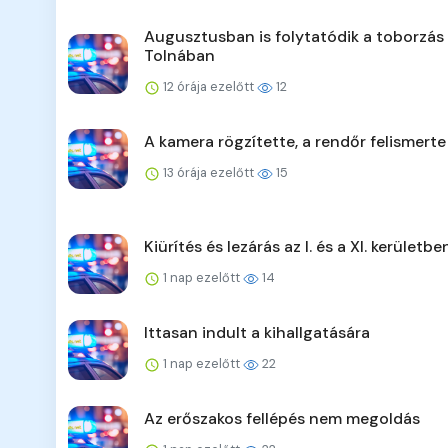
Augusztusban is folytatódik a toborzás
Tolnában
12 órája ezelőtt
12
A kamera rögzítette, a rendőr felismerte
13 órája ezelőtt
15
Kiürítés és lezárás az I. és a XI. kerületbe
1 nap ezelőtt
14
Ittasan indult a kihallgatására
1 nap ezelőtt
22
Az erőszakos fellépés nem megoldás