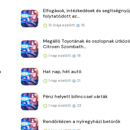
Elfogások, intézkedések és segítségnyú
folytatódott az...
13 órája ezelőtt
16
Megálló Toyotának és oszlopnak ütközö
Citroen Szombath...
1 nap ezelőtt
18
n
Hat nap, hét autó
1 nap ezelőtt
21
Pénz helyett bilinccsel várták
1 nap ezelőtt
23
Rendőrkézen a nyíregyházi betörők