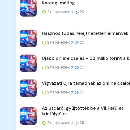
Karcagi mérleg
2 napja ezelőtt
23
Hasznos tudás, felejthetetlen élmények
2 napja ezelőtt
25
Újabb online csalás – 32 millió forint a k
2 napja ezelőtt
27
Vigyázat! Újra támadnak az online csaló
2 napja ezelőtt
27
Az utcáról gyűjtötték be a VII. kerületi
kristálydílert
2 napja ezelőtt
29