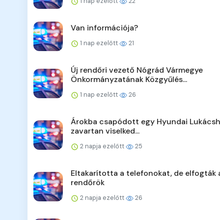
1 nap ezelőtt
22
Van információja?
1 nap ezelőtt
21
Új rendőri vezető Nógrád Vármegye
Önkormányzatának Közgyűlés...
1 nap ezelőtt
26
Árokba csapódott egy Hyundai Lukácsh
zavartan viselked...
2 napja ezelőtt
25
Eltakarította a telefonokat, de elfogták 
rendőrök
2 napja ezelőtt
26