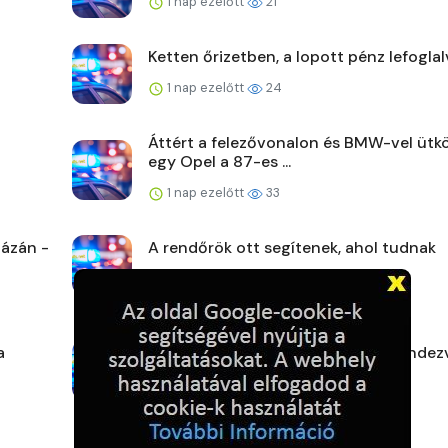
1 nap ezelőtt
21
Ketten őrizetben, a lopott pénz lefoglal
1 nap ezelőtt
24
Áttért a felezővonalon és BMW-vel ütk
egy Opel a 87-es ...
1 nap ezelőtt
33
ázán -
A rendőrök ott segítenek, ahol tudnak
2 napja ezelőtt
26
a
Veszprém vármegye augusztusi rendez
2 napja ezelőtt
26