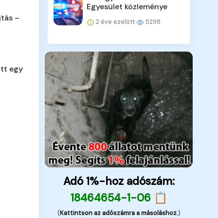
Egyesület közleménye
jtás –
2 éve ezelőtt
5298
tt egy
Adó 1%-hoz adószám:
18464654-1-06 📋
(
Kattintson az adószámra a másoláshoz.
)