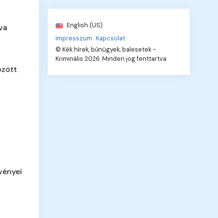
English (US)
va
Impresszum
·
Kapcsolat
·
© Kék hírek, bűnügyek, balesetek -
Kriminális 2026. Minden jog fenttartva
özött
vényei