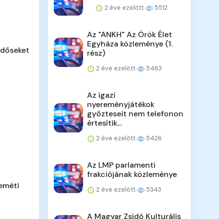
2 éve ezelőtt
5512
Az "ANKH" Az Örök Élet
Egyháza közleménye (1.
időseket
rész)
2 éve ezelőtt
5463
Az igazi
nyereményjátékok
győzteseit nem telefonon
értesítik...
2 éve ezelőtt
5426
Az LMP parlamenti
frakciójának közleménye
eméti
2 éve ezelőtt
5343
A Magyar Zsidó Kulturális