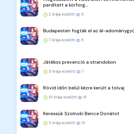
perdített a körforg...
2 órája ezelőtt
9
Budapesten fogták el az ál-adománygyű
7 órája ezelőtt
5
Játékos prevenció a strandokon
9 órája ezelőtt
7
Rövid időn belül kézre került a tolvaj
10 órája ezelőtt
13
Keressük Szolnoki Bence Donátot
11 órája ezelőtt
13