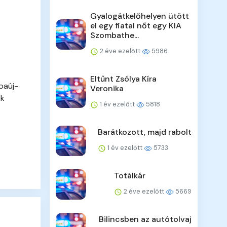
Gyalogátkelőhelyen ütött
el egy fiatal nőt egy KIA
Szombathe...
2 éve ezelőtt
5986
Eltűnt Zsólya Kíra
baúj-
Veronika
ok
1 év ezelőtt
5818
Barátkozott, majd rabolt
1 év ezelőtt
5733
Totálkár
2 éve ezelőtt
5669
Bilincsben az autótolvaj