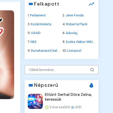
Felkapott
1.
Parlament
2.
Jane Fonda
3.
Kozármisleny
4.
Roberta Flack
5.
USAID
6.
Gázolaj
7.
NKE
8.
Szőke Gábor Miklós
9.
Dunaharaszti baleset
10.
Liverpool
Népszerű
Eltűnt Serhal Dóra Zeina,
keressük
2 éve ezelőtt
6191