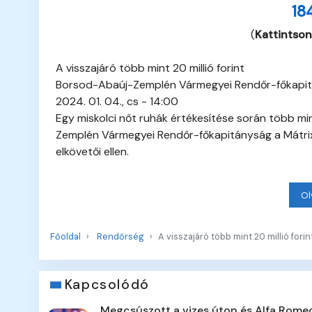
18
(
Kattintson
A visszajáró több mint 20 millió forint
Borsod-Abaúj-Zemplén Vármegyei Rendőr-főkapi
2024. 01. 04., cs - 14:00
Egy miskolci nőt ruhák értékesítése során több min
Zemplén Vármegyei Rendőr-főkapitányság a Mátrix P
elkövetői ellen.
Ol
Főoldal
Rendőrség
A visszajáró több mint 20 millió forin
Kapcsolódó
Megcsúszott a vizes úton és Alfa Rome