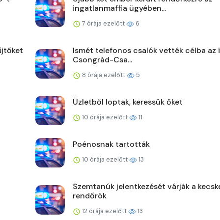
ingatlanmaffia ügyében...
7 órája ezelőtt
6
jtőket
Ismét telefonos csalók vették célba az 
Csongrád-Csa...
8 órája ezelőtt
5
Üzletből loptak, keressük őket
10 órája ezelőtt
11
Poénosnak tartották
10 órája ezelőtt
13
Szemtanúk jelentkezését várják a kecsk
rendőrök
12 órája ezelőtt
13