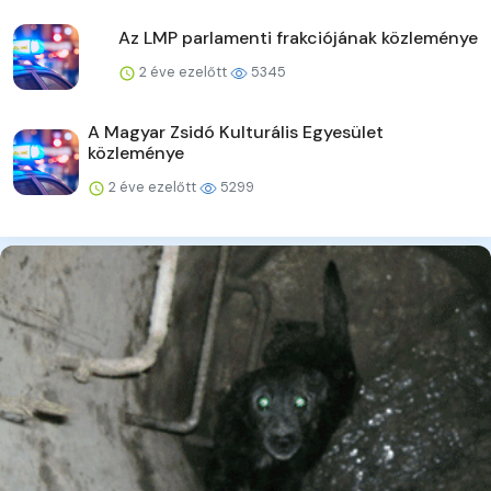
Az LMP parlamenti frakciójának közleménye
2 éve ezelőtt
5345
A Magyar Zsidó Kulturális Egyesület
közleménye
2 éve ezelőtt
5299