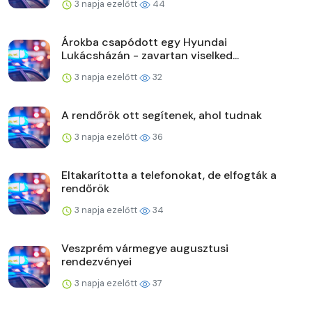
3 napja ezelőtt
44
Árokba csapódott egy Hyundai
Lukácsházán - zavartan viselked...
3 napja ezelőtt
32
A rendőrök ott segítenek, ahol tudnak
3 napja ezelőtt
36
Eltakarította a telefonokat, de elfogták a
rendőrök
3 napja ezelőtt
34
Veszprém vármegye augusztusi
rendezvényei
3 napja ezelőtt
37