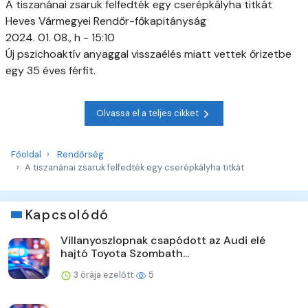
A tiszanánai zsaruk felfedték egy cserépkályha titkát
Heves Vármegyei Rendőr-főkapitányság
2024. 01. 08., h - 15:10
Új pszichoaktív anyaggal visszaélés miatt vettek őrizetbe
egy 35 éves férfit.
Olvassa el a teljes cikket
Főoldal
Rendőrség
A tiszanánai zsaruk felfedték egy cserépkályha titkát
Kapcsolódó
Villanyoszlopnak csapódott az Audi elé
hajtó Toyota Szombath...
3 órája ezelőtt
5