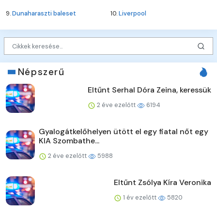
9.
Dunaharaszti baleset
10.
Liverpool
Népszerű
Eltűnt Serhal Dóra Zeina, keressük
2 éve ezelőtt
6194
Gyalogátkelőhelyen ütött el egy fiatal nőt egy
KIA Szombathe...
2 éve ezelőtt
5988
Eltűnt Zsólya Kíra Veronika
1 év ezelőtt
5820