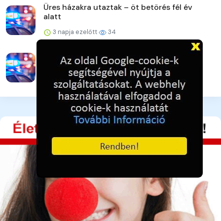
Üres házakra utaztak – öt betörés fél év
alatt
3 napja ezelőtt
34
Vigyázat! Újra támadnak az online csalók!
3 napja ezelőtt
36