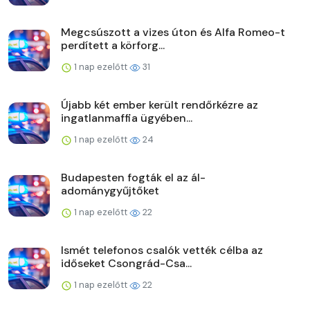
Megcsúszott a vizes úton és Alfa Romeo-t
perdített a körforg...
1 nap ezelőtt
31
Újabb két ember került rendőrkézre az
ingatlanmaffia ügyében...
1 nap ezelőtt
24
Budapesten fogták el az ál-
adománygyűjtőket
1 nap ezelőtt
22
Ismét telefonos csalók vették célba az
időseket Csongrád-Csa...
1 nap ezelőtt
22