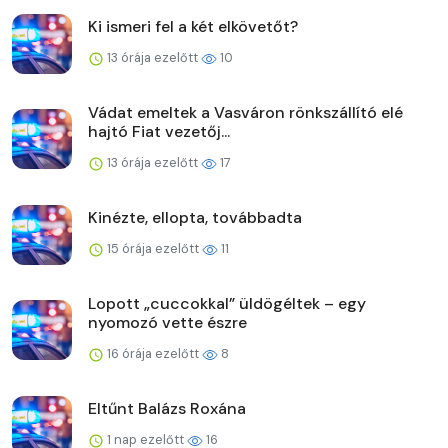
Ki ismeri fel a két elkövetőt?
13 órája ezelőtt
10
Vádat emeltek a Vasváron rönkszállító elé
hajtó Fiat vezetőj...
13 órája ezelőtt
17
Kinézte, ellopta, továbbadta
15 órája ezelőtt
11
Lopott „cuccokkal” üldögéltek – egy
nyomozó vette észre
16 órája ezelőtt
8
Eltűnt Balázs Roxána
1 nap ezelőtt
16