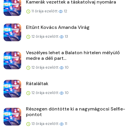
Kamerák vezettek a táskatolvaj nyomára
11 órája ezelőtt
12
Eltűnt Kovács Amanda Virág
12 órája ezelőtt
13
Veszélyes lehet a Balaton hirtelen mélyülő
medre a déli part...
12 órája ezelőtt
10
Rátaláltak
12 órája ezelőtt
10
Részegen döntötte ki a nagymágocsi Selfie-
pontot
13 órája ezelőtt
11