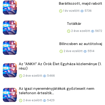
Barátkozott, majd rabolt
1 év ezelőtt
5736
Totálkár
2 éve ezelőtt
5672
Bilincsben az autótolvaj
2 éve ezelőtt
5514
Az "ANKH" Az Örök Élet Egyháza közleménye (1.
rész)
2 éve ezelőtt
5466
Az igazi nyereményjátékok győzteseit nem
telefonon értesítik...
2 éve ezelőtt
5429