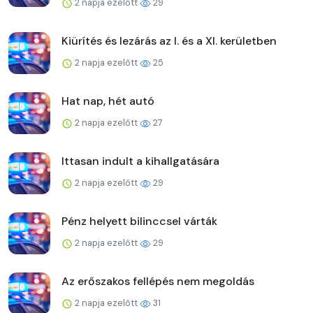
2 napja ezelőtt
29
Kiürítés és lezárás az I. és a XI. kerületben
2 napja ezelőtt
25
Hat nap, hét autó
2 napja ezelőtt
27
Ittasan indult a kihallgatására
2 napja ezelőtt
29
Pénz helyett bilinccsel várták
2 napja ezelőtt
29
Az erőszakos fellépés nem megoldás
2 napja ezelőtt
31