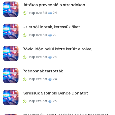
Játékos prevenció a strandokon
1 nap ezelőtt
24
Üzletből loptak, keressük őket
1 nap ezelőtt
22
Rövid időn belül kézre került a tolvaj
1 nap ezelőtt
25
Poénosnak tartották
1 nap ezelőtt
24
Keressük Szolnoki Bence Donátot
1 nap ezelőtt
25