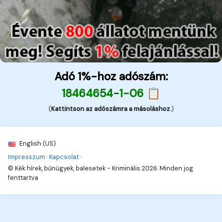
Adó 1%-hoz adószám:
18464654-1-06 📋
(
Kattintson az adószámra a másoláshoz.
)
English (US)
Impresszum
·
Kapcsolat
·
© Kék hírek, bűnügyek, balesetek - Kriminális 2026. Minden jog
fenttartva