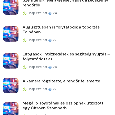
Szemtanúk jelentkezését várják a kecskeméti
rendőrök
1 nap ezelőtt
24
Augusztusban is folytatódik a toborzás
Tolnában
1 nap ezelőtt
22
Elfogások, intézkedések és segítségnyújtás –
folytatódott az...
1 nap ezelőtt
24
A kamera rögzítette, a rendőr felismerte
1 nap ezelőtt
27
Megálló Toyotának és oszlopnak ütközött
egy Citroen Szombath...