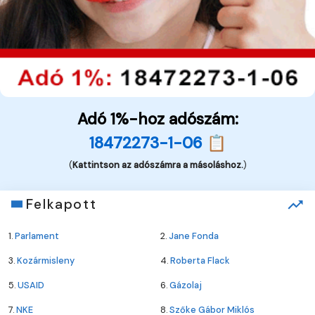
Adó 1%-hoz adószám:
18472273-1-06 📋
(
Kattintson az adószámra a másoláshoz.
)
Felkapott
1.
Parlament
2.
Jane Fonda
3.
Kozármisleny
4.
Roberta Flack
5.
USAID
6.
Gázolaj
7.
NKE
8.
Szőke Gábor Miklós