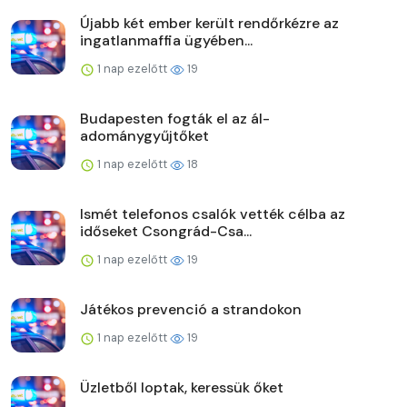
Újabb két ember került rendőrkézre az
ingatlanmaffia ügyében...
1 nap ezelőtt
19
Budapesten fogták el az ál-
adománygyűjtőket
1 nap ezelőtt
18
Ismét telefonos csalók vették célba az
időseket Csongrád-Csa...
1 nap ezelőtt
19
Játékos prevenció a strandokon
1 nap ezelőtt
19
Üzletből loptak, keressük őket