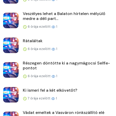
Veszélyes lehet a Balaton hirtelen mélyülő
medre a déli part...
6 órája ezelőtt
1
Rátaláltak
6 órája ezelőtt
1
Részegen döntötte ki a nagymágocsi Selfie-
pontot
6 órája ezelőtt
1
Ki ismeri fel a két elkövetőt?
7 órája ezelőtt
1
Vádat emeltek a Vasváron rönkszállító elé