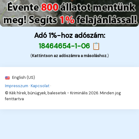
Adó 1%-hoz adószám:
18464654-1-06 📋
(
Kattintson az adószámra a másoláshoz.
)
English (US)
Impresszum
·
Kapcsolat
·
© Kék hírek, bűnügyek, balesetek - Kriminális 2026. Minden jog
fenttartva