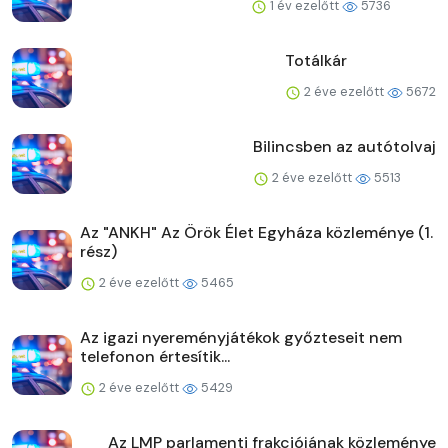
1 év ezelőtt
5736
Totálkár
2 éve ezelőtt
5672
Bilincsben az autótolvaj
2 éve ezelőtt
5513
Az "ANKH" Az Örök Élet Egyháza közleménye (1.
rész)
2 éve ezelőtt
5465
Az igazi nyereményjátékok győzteseit nem
telefonon értesítik...
2 éve ezelőtt
5429
Az LMP parlamenti frakciójának közleménye