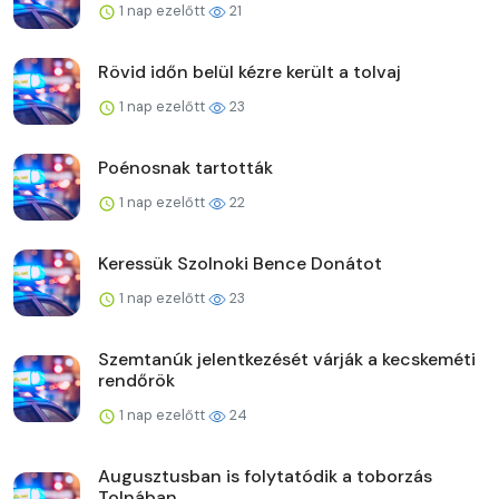
1 nap ezelőtt
21
Rövid időn belül kézre került a tolvaj
1 nap ezelőtt
23
Poénosnak tartották
1 nap ezelőtt
22
Keressük Szolnoki Bence Donátot
1 nap ezelőtt
23
Szemtanúk jelentkezését várják a kecskeméti
rendőrök
1 nap ezelőtt
24
Augusztusban is folytatódik a toborzás
Tolnában