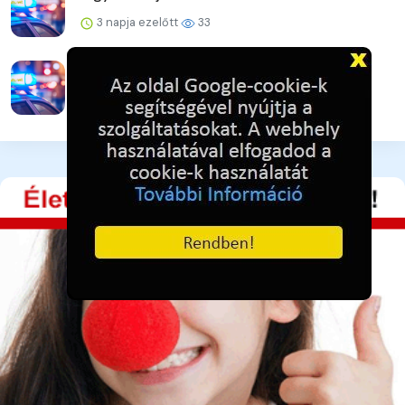
3 napja ezelőtt
33
Ütéssel rendezte a konfliktust
3 napja ezelőtt
32