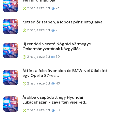
Van információja?
2 napja ezelőtt
25
Ketten őrizetben, a lopott pénz lefoglalva
2 napja ezelőtt
29
Új rendőri vezető Nógrád Vármegye
Önkormányzatának Közgyűlés...
2 napja ezelőtt
30
Áttért a felezővonalon és BMW-vel ütközött
egy Opel a 87-es ...
2 napja ezelőtt
43
Árokba csapódott egy Hyundai
Lukácsházán - zavartan viselked...
2 napja ezelőtt
30