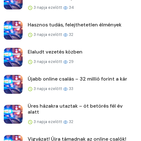
3 napja ezelőtt
34
Hasznos tudás, felejthetetlen élmények
3 napja ezelőtt
32
Elaludt vezetés közben
3 napja ezelőtt
29
Újabb online csalás – 32 millió forint a kár
3 napja ezelőtt
33
Üres házakra utaztak – öt betörés fél év
alatt
3 napja ezelőtt
32
Vigyázat! Újra támadnak az online csalók!