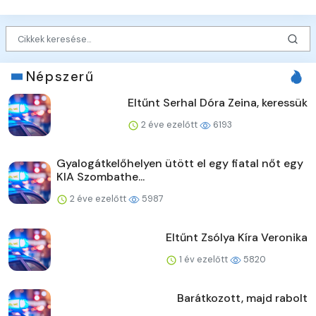
Népszerű
Eltűnt Serhal Dóra Zeina, keressük
2 éve ezelőtt
6193
Gyalogátkelőhelyen ütött el egy fiatal nőt egy
KIA Szombathe...
2 éve ezelőtt
5987
Eltűnt Zsólya Kíra Veronika
1 év ezelőtt
5820
Barátkozott, majd rabolt