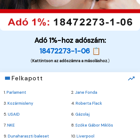
Adó 1%-hoz adószám:
18472273-1-06 📋
(
Kattintson az adószámra a másoláshoz.
)
Felkapott
1.
Parlament
2.
Jane Fonda
3.
Kozármisleny
4.
Roberta Flack
5.
USAID
6.
Gázolaj
7.
NKE
8.
Szőke Gábor Miklós
9.
Dunaharaszti baleset
10.
Liverpool