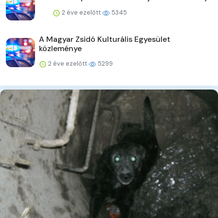
2 éve ezelőtt
5345
A Magyar Zsidó Kulturális Egyesület
közleménye
2 éve ezelőtt
5299