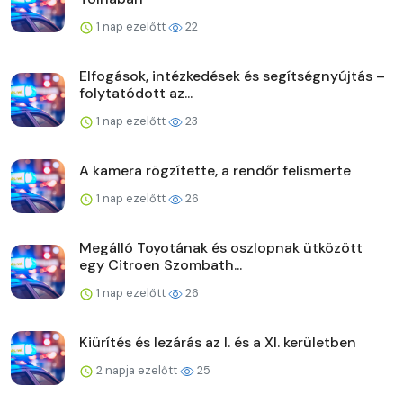
1 nap ezelőtt
22
Elfogások, intézkedések és segítségnyújtás –
folytatódott az...
1 nap ezelőtt
23
A kamera rögzítette, a rendőr felismerte
1 nap ezelőtt
26
Megálló Toyotának és oszlopnak ütközött
egy Citroen Szombath...
1 nap ezelőtt
26
Kiürítés és lezárás az I. és a XI. kerületben
2 napja ezelőtt
25