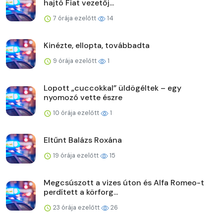
hajtó Fiat vezetőj...
7 órája ezelőtt
14
Kinézte, ellopta, továbbadta
9 órája ezelőtt
1
Lopott „cuccokkal” üldögéltek – egy
nyomozó vette észre
10 órája ezelőtt
1
Eltűnt Balázs Roxána
19 órája ezelőtt
15
Megcsúszott a vizes úton és Alfa Romeo-t
perdített a körforg...
23 órája ezelőtt
26