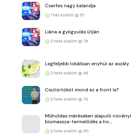
Cserfes nagy kalandja
1 hét ezelőtt
87
Liána a gyógyulás útján
2 hete ezelőtt
78
Legfeljebb lokálisan enyhül az aszály
2 hete ezelőtt
66
Csütörtököt mond ez a front is?
2 hete ezelőtt
76
Műholdas méréseken alapuló növényi
biomassza-termelődés a ho...
2 hete ezelőtt
80