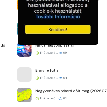
1 hét ezelőtt
59
A kemence előtt
1 hét ezelőtt
64
idő
Nincs nagyobb zsaru!
1 hét ezelőtt
69
Ennyire futja
1 hét ezelőtt
64
Negyvenéves rekord dőlt meg (2026.07.
1 hét ezelőtt
63