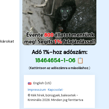
 károkat
Adó 1%-hoz adószám:
18464654-1-06 📋
(
Kattintson az adószámra a másoláshoz.
)
English (US)
Impresszum
·
Kapcsolat
·
© Kék hírek, bűnügyek, balesetek -
Kriminális 2026. Minden jog fenttartva