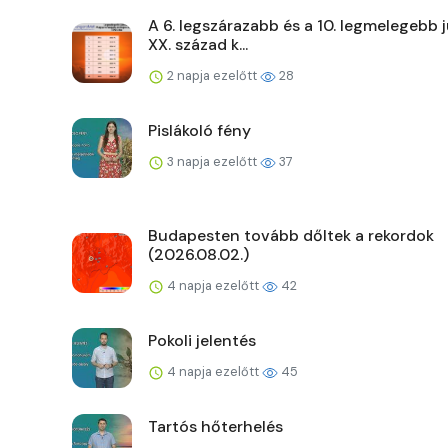
A 6. legszárazabb és a 10. legmelegebb j
XX. század k...
2 napja ezelőtt
28
Pislákoló fény
3 napja ezelőtt
37
Budapesten tovább dőltek a rekordok
(2026.08.02.)
4 napja ezelőtt
42
Pokoli jelentés
4 napja ezelőtt
45
Tartós hőterhelés