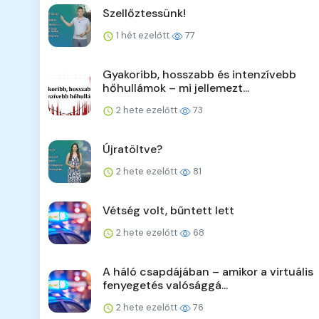
Szellőztessünk!
1 hét ezelőtt
77
Gyakoribb, hosszabb és intenzívebb
hőhullámok – mi jellemezt...
2 hete ezelőtt
73
Újratöltve?
2 hete ezelőtt
81
Vétség volt, bűntett lett
2 hete ezelőtt
68
A háló csapdájában – amikor a virtuális
fenyegetés valósággá...
2 hete ezelőtt
76