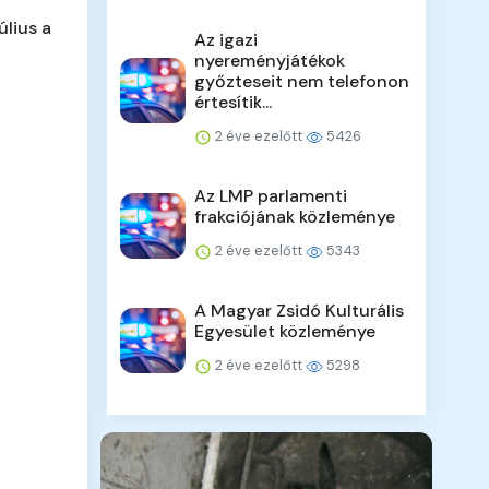
úlius a
Az igazi
nyereményjátékok
győzteseit nem telefonon
értesítik...
2 éve ezelőtt
5426
Az LMP parlamenti
frakciójának közleménye
2 éve ezelőtt
5343
A Magyar Zsidó Kulturális
Egyesület közleménye
2 éve ezelőtt
5298