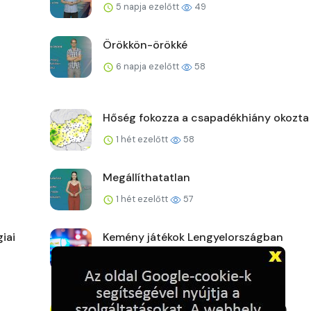
5 napja ezelőtt
49
Örökkön-örökké
6 napja ezelőtt
58
Hőség fokozza a csapadékhiány okozta
1 hét ezelőtt
58
Megállíthatatlan
1 hét ezelőtt
57
iai
Kemény játékok Lengyelországban
1 hét ezelőtt
59
Új fővárosi szélrekord (2026.07.27.)