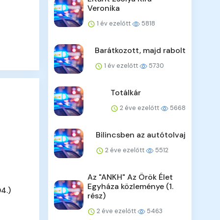
Veronika
1 év ezelőtt
5818
Barátkozott, majd rabolt
1 év ezelőtt
5730
Totálkár
2 éve ezelőtt
5668
Bilincsben az autótolvaj
2 éve ezelőtt
5512
Az "ANKH" Az Örök Élet
Egyháza közleménye (1.
4.)
rész)
2 éve ezelőtt
5463