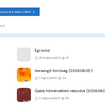
vassa el a teljes cikket
sz)
Égi lottó
18 órája ezelőtt
15
Versengő forróság (2026.08.05.)
1 nap ezelőtt
24
Újabb hőmérsékleti rekordok (2026.08.0
2 napja ezelőtt
30