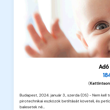
Adó
18
(
Kattintson
Budapest, 2024. január 3., szerda (OS) - Nem kel
pirotechnikai eszközök betiltását követeli, és petí
balesetek né...