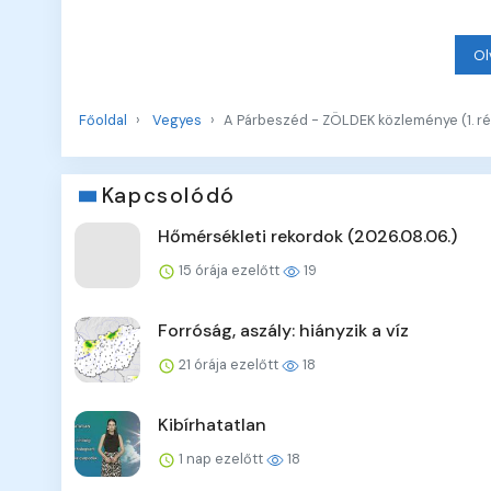
Ol
Főoldal
Vegyes
A Párbeszéd - ZÖLDEK közleménye (1. ré
Kapcsolódó
Hőmérsékleti rekordok (2026.08.06.)
15 órája ezelőtt
19
Forróság, aszály: hiányzik a víz
21 órája ezelőtt
18
Kibírhatatlan
1 nap ezelőtt
18