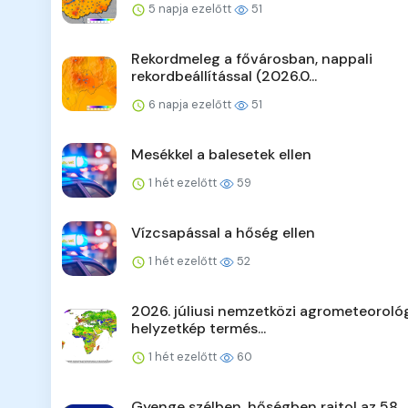
5 napja ezelőtt
51
Rekordmeleg a fővárosban, nappali
rekordbeállítással (2026.0...
6 napja ezelőtt
51
Mesékkel a balesetek ellen
1 hét ezelőtt
59
Vízcsapással a hőség ellen
1 hét ezelőtt
52
2026. júliusi nemzetközi agrometeorológ
helyzetkép termés...
1 hét ezelőtt
60
Gyenge szélben, hőségben rajtol az 58.