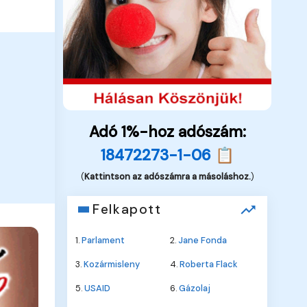
Adó 1%-hoz adószám:
18472273-1-06 📋
(
Kattintson az adószámra a másoláshoz.
)
Felkapott
1.
Parlament
2.
Jane Fonda
3.
Kozármisleny
4.
Roberta Flack
5.
USAID
6.
Gázolaj