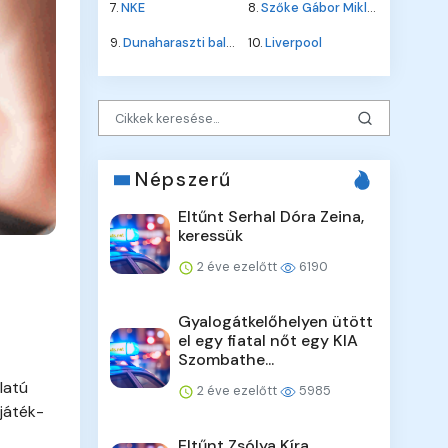
7.
NKE
8.
Szőke Gábor Miklós
9.
Dunaharaszti baleset
10.
Liverpool
Népszerű
Eltűnt Serhal Dóra Zeina,
keressük
2 éve ezelőtt
6190
Gyalogátkelőhelyen ütött
el egy fiatal nőt egy KIA
Szombathe...
latú
2 éve ezelőtt
5985
ijáték-
Eltűnt Zsólya Kíra