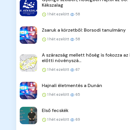
Kékszalag
1 hét ezelőtt
58
Zsaruk a körzetből: Borsodi tanulmány
1 hét ezelőtt
58
A szárazság mellett hőség is fokozza az 
előtti növényszá...
1 hét ezelőtt
67
Hajnali életmentés a Dunán
1 hét ezelőtt
65
Első fecskék
1 hét ezelőtt
69