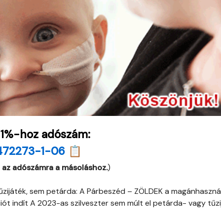
 1%-hoz adószám:
472273-1-06 📋
 az adószámra a másoláshoz.
)
l tűzijáték, sem petárda: A Párbeszéd – ZÖLDEK a magánhaszná
ciót indít A 2023-as szilveszter sem múlt el petárda- vagy tűz