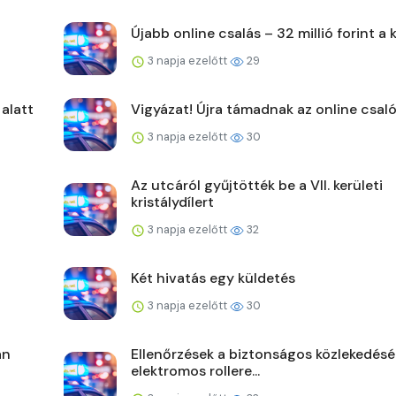
Újabb online csalás – 32 millió forint a 
3 napja ezelőtt
29
 alatt
Vigyázat! Újra támadnak az online csaló
3 napja ezelőtt
30
Az utcáról gyűjtötték be a VII. kerületi
kristálydílert
3 napja ezelőtt
32
Két hivatás egy küldetés
3 napja ezelőtt
30
án
Ellenőrzések a biztonságos közlekedésé
elektromos rollere...