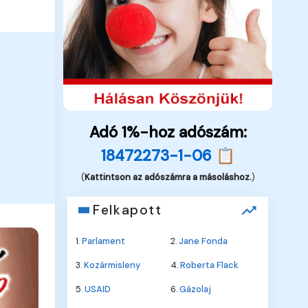
Adó 1%-hoz adószám:
18472273-1-06 📋
(
Kattintson az adószámra a másoláshoz.
)
Felkapott
1.
Parlament
2.
Jane Fonda
3.
Kozármisleny
4.
Roberta Flack
5.
USAID
6.
Gázolaj