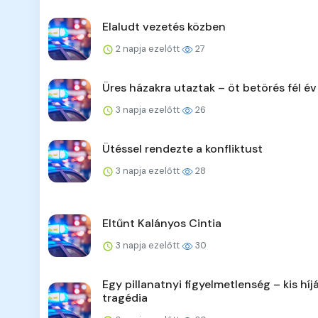
Elaludt vezetés közben
2 napja ezelőtt
27
Üres házakra utaztak – öt betörés fél év
3 napja ezelőtt
26
Ütéssel rendezte a konfliktust
3 napja ezelőtt
28
Eltűnt Kalányos Cintia
3 napja ezelőtt
30
Egy pillanatnyi figyelmetlenség – kis híj
tragédia