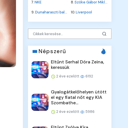
7.
NKE
8.
Szőke Gábor Miklós
9.
Dunaharaszti baleset
10.
Liverpool
Népszerű
Eltűnt Serhal Dóra Zeina,
keressük
2 éve ezelőtt
6192
Gyalogátkelőhelyen ütött
el egy fiatal nőt egy KIA
Szombathe...
2 éve ezelőtt
5986
Eltűnt Zsólya Kíra