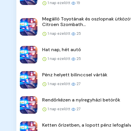
1 nap ezelőtt
19
Megálló Toyotának és oszlopnak ütközö
Citroen Szombath...
1 nap ezelőtt
25
Hat nap, hét autó
1 nap ezelőtt
25
Pénz helyett bilinccsel várták
1 nap ezelőtt
27
Rendőrkézen a nyíregyházi betörők
1 nap ezelőtt
27
Ketten őrizetben, a lopott pénz lefoglal