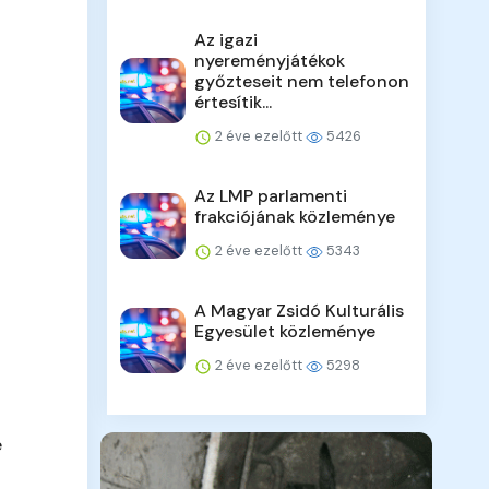
Az igazi
nyereményjátékok
győzteseit nem telefonon
értesítik...
2 éve ezelőtt
5426
Az LMP parlamenti
frakciójának közleménye
2 éve ezelőtt
5343
A Magyar Zsidó Kulturális
Egyesület közleménye
2 éve ezelőtt
5298
e