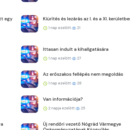
tt egy
Kiürítés és lezárás az I. és a XI. kerületb
1 nap ezelőtt
21
Ittasan indult a kihallgatására
1 nap ezelőtt
27
Az erőszakos fellépés nem megoldás
1 nap ezelőtt
28
Van információja?
2 napja ezelőtt
25
va
Új rendőri vezető Nógrád Vármegye
Önkormányzatának Közgyűlés...