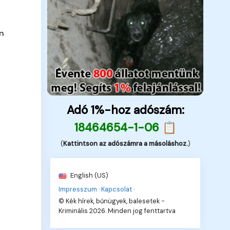
en
Adó 1%-hoz adószám:
18464654-1-06 📋
(
Kattintson az adószámra a másoláshoz.
)
English (US)
Impresszum
·
Kapcsolat
·
© Kék hírek, bűnügyek, balesetek -
Kriminális 2026. Minden jog fenttartva