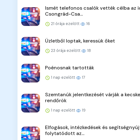
Ismét telefonos csalók vették célba az 
Csongrád-Csa...
21 órája ezelőtt
16
Üzletből loptak, keressük őket
23 órája ezelőtt
18
Poénosnak tartották
1 nap ezelőtt
17
Szemtanúk jelentkezését várják a kecsk
rendőrök
1 nap ezelőtt
19
Elfogások, intézkedések és segítségnyúj
folytatódott az...