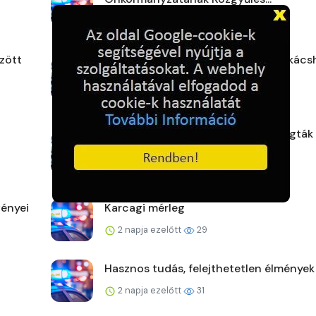
2 napja ezelőtt
28
zött
Árokba csapódott egy Hyundai Lukács
zavartan viselked...
2 napja ezelőtt
30
Eltakarította a telefonokat, de elfogták
rendőrök
2 napja ezelőtt
32
ényei
Karcagi mérleg
2 napja ezelőtt
29
Hasznos tudás, felejthetetlen élmények
2 napja ezelőtt
31