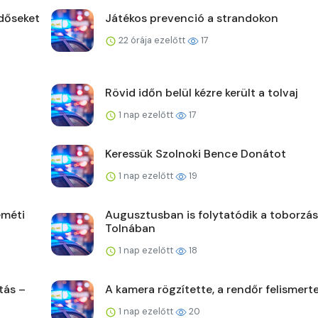
időseket
Játékos prevenció a strandokon
22 órája ezelőtt
17
Rövid időn belül kézre került a tolvaj
1 nap ezelőtt
17
Keressük Szolnoki Bence Donátot
1 nap ezelőtt
19
eméti
Augusztusban is folytatódik a toborzás
Tolnában
1 nap ezelőtt
18
tás –
A kamera rögzítette, a rendőr felismert
1 nap ezelőtt
20