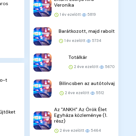
áros
Veronika
1 év ezelőtt
5819
Barátkozott, majd rabolt
1 év ezelőtt
5734
Totálkár
2 éve ezelőtt
5670
o-t
Bilincsben az autótolvaj
2 éve ezelőtt
5512
Az "ANKH" Az Örök Élet
űjtőket
Egyháza közleménye (1.
rész)
2 éve ezelőtt
5464