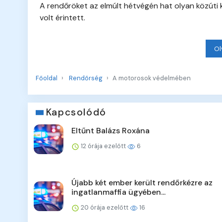
A rendőröket az elmúlt hétvégén hat olyan közúti
volt érintett.
Ol
Főoldal
Rendőrség
A motorosok védelmében
Kapcsolódó
Eltűnt Balázs Roxána
12 órája ezelőtt
6
Újabb két ember került rendőrkézre az
ingatlanmaffia ügyében...
20 órája ezelőtt
16