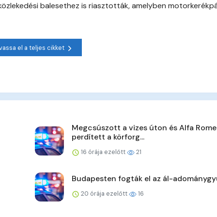
 közlekedési balesethez is riasztották, amelyben motorkerékp
vassa el a teljes cikket
Megcsúszott a vizes úton és Alfa Rome
perdített a körforg...
16 órája ezelőtt
21
Budapesten fogták el az ál-adománygy
20 órája ezelőtt
16