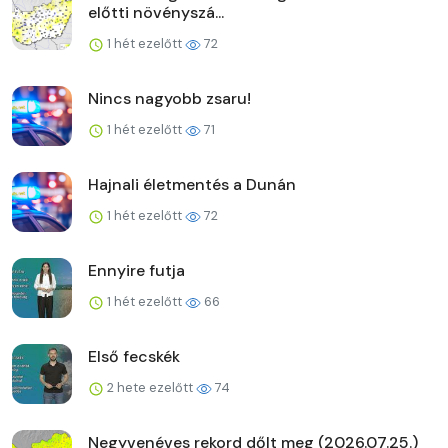
előtti növényszá...
1 hét ezelőtt
72
Nincs nagyobb zsaru!
1 hét ezelőtt
71
Hajnali életmentés a Dunán
1 hét ezelőtt
72
Ennyire futja
1 hét ezelőtt
66
Első fecskék
2 hete ezelőtt
74
Negyvenéves rekord dőlt meg (2026.07.25.)