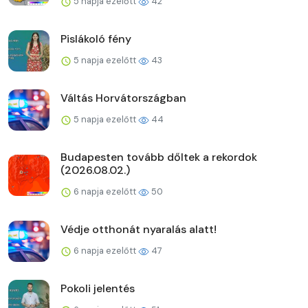
5 napja ezelőtt
42
Pislákoló fény
5 napja ezelőtt
43
Váltás Horvátországban
5 napja ezelőtt
44
Budapesten tovább dőltek a rekordok
(2026.08.02.)
6 napja ezelőtt
50
Védje otthonát nyaralás alatt!
6 napja ezelőtt
47
Pokoli jelentés