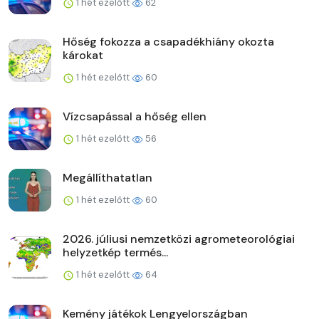
1 hét ezelőtt
62
Hőség fokozza a csapadékhiány okozta
károkat
1 hét ezelőtt
60
Vízcsapással a hőség ellen
1 hét ezelőtt
56
Megállíthatatlan
1 hét ezelőtt
60
2026. júliusi nemzetközi agrometeorológiai
helyzetkép termés...
1 hét ezelőtt
64
Kemény játékok Lengyelországban