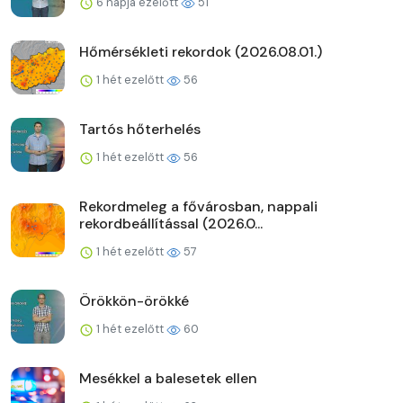
6 napja ezelőtt
51
Hőmérsékleti rekordok (2026.08.01.)
1 hét ezelőtt
56
Tartós hőterhelés
1 hét ezelőtt
56
Rekordmeleg a fővárosban, nappali
rekordbeállítással (2026.0...
1 hét ezelőtt
57
Örökkön-örökké
1 hét ezelőtt
60
Mesékkel a balesetek ellen