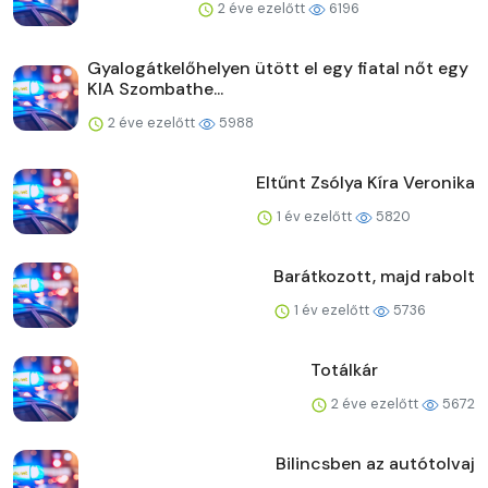
2 éve ezelőtt
6196
Gyalogátkelőhelyen ütött el egy fiatal nőt egy
KIA Szombathe...
2 éve ezelőtt
5988
Eltűnt Zsólya Kíra Veronika
1 év ezelőtt
5820
Barátkozott, majd rabolt
1 év ezelőtt
5736
Totálkár
2 éve ezelőtt
5672
Bilincsben az autótolvaj