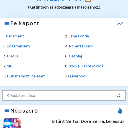
(
Kattintson az adószámra a másoláshoz.
)
Felkapott
1.
Parlament
2.
Jane Fonda
3.
Kozármisleny
4.
Roberta Flack
5.
USAID
6.
Gázolaj
7.
NKE
8.
Szőke Gábor Miklós
9.
Dunaharaszti baleset
10.
Liverpool
Népszerű
Eltűnt Serhal Dóra Zeina, keressük