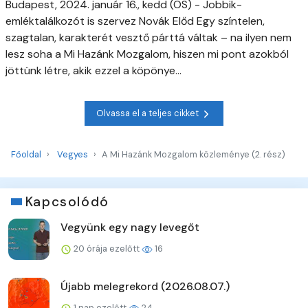
Budapest, 2024. január 16., kedd (OS) - Jobbik-
emléktalálkozót is szervez Novák Előd Egy színtelen,
szagtalan, karakterét vesztő párttá váltak – na ilyen nem
lesz soha a Mi Hazánk Mozgalom, hiszen mi pont azokból
jöttünk létre, akik ezzel a köpönye...
Olvassa el a teljes cikket
Főoldal
Vegyes
A Mi Hazánk Mozgalom közleménye (2. rész)
Kapcsolódó
Vegyünk egy nagy levegőt
20 órája ezelőtt
16
Újabb melegrekord (2026.08.07.)
1 nap ezelőtt
24