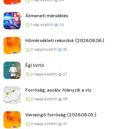
Átmeneti mérséklés
1 nap ezelőtt
24
Hőmérsékleti rekordok (2026.08.06.)
2 napja ezelőtt
32
Égi lottó
2 napja ezelőtt
27
Forróság, aszály: hiányzik a víz
2 napja ezelőtt
28
Versengő forróság (2026.08.05.)
3 napja ezelőtt
37