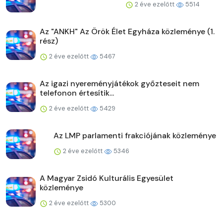
2 éve ezelőtt
5514
Az "ANKH" Az Örök Élet Egyháza közleménye (1.
rész)
2 éve ezelőtt
5467
Az igazi nyereményjátékok győzteseit nem
telefonon értesítik...
2 éve ezelőtt
5429
Az LMP parlamenti frakciójának közleménye
2 éve ezelőtt
5346
A Magyar Zsidó Kulturális Egyesület
közleménye
2 éve ezelőtt
5300