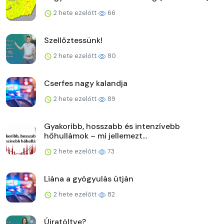
2 hete ezelőtt
66
Szellőztessünk!
2 hete ezelőtt
80
Cserfes nagy kalandja
2 hete ezelőtt
89
Gyakoribb, hosszabb és intenzívebb
hőhullámok – mi jellemezt...
2 hete ezelőtt
73
Liána a gyógyulás útján
2 hete ezelőtt
82
Újratöltve?