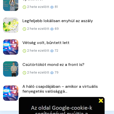
2 hete ezelőtt
81
Legfeljebb lokálisan enyhül az aszály
2 hete ezelőtt
69
Vétség volt, bűntett lett
2 hete ezelőtt
72
Csütörtököt mond ez a front is?
2 hete ezelőtt
79
A háló csapdájában – amikor a virtuális
fenyegetés valósággá...
2 hete ezelőtt
81