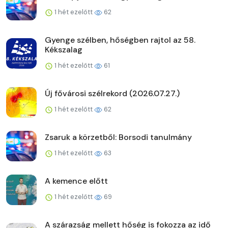
1 hét ezelőtt
62
Gyenge szélben, hőségben rajtol az 58.
Kékszalag
1 hét ezelőtt
61
Új fővárosi szélrekord (2026.07.27.)
1 hét ezelőtt
62
Zsaruk a körzetből: Borsodi tanulmány
1 hét ezelőtt
63
A kemence előtt
1 hét ezelőtt
69
A szárazság mellett hőség is fokozza az idő