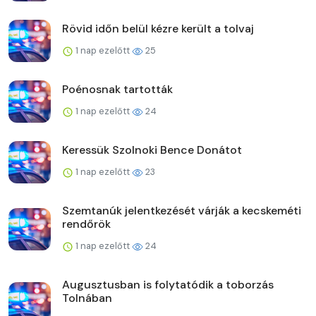
Rövid időn belül kézre került a tolvaj
1 nap ezelőtt
25
Poénosnak tartották
1 nap ezelőtt
24
Keressük Szolnoki Bence Donátot
1 nap ezelőtt
23
Szemtanúk jelentkezését várják a kecskeméti
rendőrök
1 nap ezelőtt
24
Augusztusban is folytatódik a toborzás
Tolnában