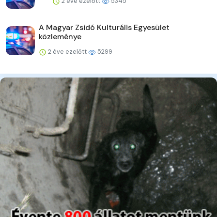
2 éve ezelőtt
5345
A Magyar Zsidó Kulturális Egyesület
közleménye
2 éve ezelőtt
5299