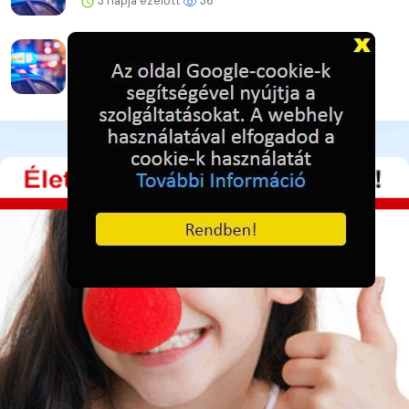
3 napja ezelőtt
36
Ütéssel rendezte a konfliktust
3 napja ezelőtt
34