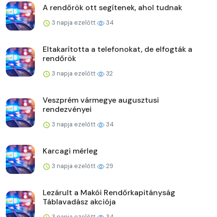
A rendőrök ott segítenek, ahol tudnak
3 napja ezelőtt
34
Eltakarította a telefonokat, de elfogták a
rendőrök
3 napja ezelőtt
32
Veszprém vármegye augusztusi
rendezvényei
3 napja ezelőtt
34
Karcagi mérleg
3 napja ezelőtt
29
Lezárult a Makói Rendőrkapitányság
Táblavadász akciója
3 napja ezelőtt
34