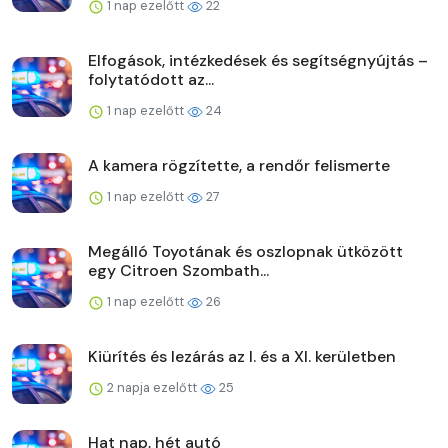
1 nap ezelőtt
22
Elfogások, intézkedések és segítségnyújtás –
folytatódott az...
1 nap ezelőtt
24
A kamera rögzítette, a rendőr felismerte
1 nap ezelőtt
27
Megálló Toyotának és oszlopnak ütközött
egy Citroen Szombath...
1 nap ezelőtt
26
Kiürítés és lezárás az I. és a XI. kerületben
2 napja ezelőtt
25
Hat nap, hét autó