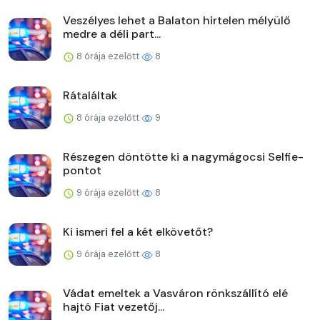
Veszélyes lehet a Balaton hirtelen mélyülő
medre a déli part...
8 órája ezelőtt
8
Rátaláltak
8 órája ezelőtt
9
Részegen döntötte ki a nagymágocsi Selfie-
pontot
9 órája ezelőtt
8
Ki ismeri fel a két elkövetőt?
9 órája ezelőtt
8
Vádat emeltek a Vasváron rönkszállító elé
hajtó Fiat vezetőj...