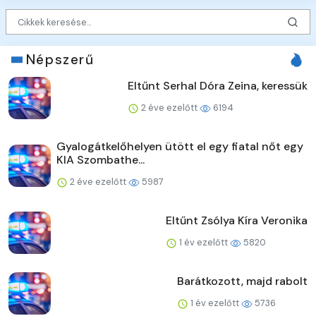
Népszerű
Eltűnt Serhal Dóra Zeina, keressük
2 éve ezelőtt
6194
Gyalogátkelőhelyen ütött el egy fiatal nőt egy
KIA Szombathe...
2 éve ezelőtt
5987
Eltűnt Zsólya Kíra Veronika
1 év ezelőtt
5820
Barátkozott, majd rabolt
1 év ezelőtt
5736