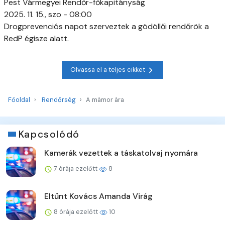
Pest Vármegyei Rendőr-főkapitányság
2025. 11. 15., szo - 08:00
Drogprevenciós napot szerveztek a gödöllői rendőrök a
RedP égisze alatt.
Olvassa el a teljes cikket
Főoldal
Rendőrség
A mámor ára
Kapcsolódó
Kamerák vezettek a táskatolvaj nyomára
7 órája ezelőtt
8
Eltűnt Kovács Amanda Virág
8 órája ezelőtt
10