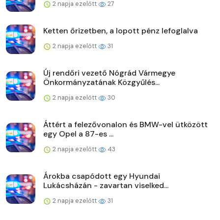
2 napja ezelőtt
27
Ketten őrizetben, a lopott pénz lefoglalva
2 napja ezelőtt
31
Új rendőri vezető Nógrád Vármegye
Önkormányzatának Közgyűlés...
2 napja ezelőtt
30
Áttért a felezővonalon és BMW-vel ütközött
egy Opel a 87-es ...
2 napja ezelőtt
43
Árokba csapódott egy Hyundai
Lukácsházán - zavartan viselked...
2 napja ezelőtt
31