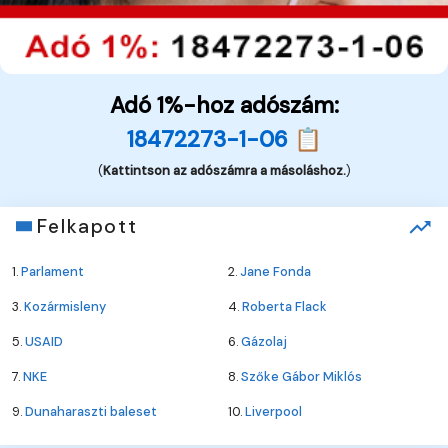
Adó 1%-hoz adószám:
18472273-1-06 📋
(
Kattintson az adószámra a másoláshoz.
)
Felkapott
1.
Parlament
2.
Jane Fonda
3.
Kozármisleny
4.
Roberta Flack
5.
USAID
6.
Gázolaj
7.
NKE
8.
Szőke Gábor Miklós
9.
Dunaharaszti baleset
10.
Liverpool