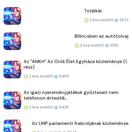
Totálkár
2 éve ezelőtt
5672
Bilincsben az autótolvaj
2 éve ezelőtt
5513
Az "ANKH" Az Örök Élet Egyháza közleménye (1.
rész)
2 éve ezelőtt
5465
Az igazi nyereményjátékok győzteseit nem
telefonon értesítik...
2 éve ezelőtt
5429
Az LMP parlamenti frakciójának közleménye