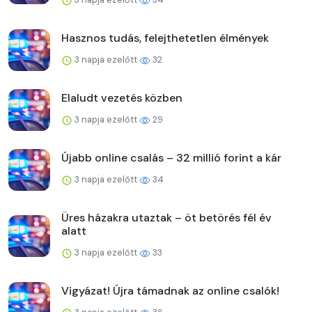
Hasznos tudás, felejthetetlen élmények
3 napja ezelőtt
32
Elaludt vezetés közben
3 napja ezelőtt
29
Újabb online csalás – 32 millió forint a kár
3 napja ezelőtt
34
Üres házakra utaztak – öt betörés fél év
alatt
3 napja ezelőtt
33
Vigyázat! Újra támadnak az online csalók!