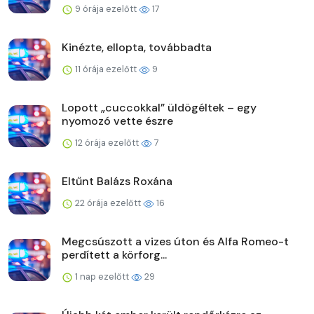
9 órája ezelőtt
17
Kinézte, ellopta, továbbadta
11 órája ezelőtt
9
Lopott „cuccokkal” üldögéltek – egy
nyomozó vette észre
12 órája ezelőtt
7
Eltűnt Balázs Roxána
22 órája ezelőtt
16
Megcsúszott a vizes úton és Alfa Romeo-t
perdített a körforg...
1 nap ezelőtt
29