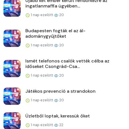
Újabb két ember került rendőrkézre az
ingatlanmaffia ügyében...
1 nap ezelőtt
20
Budapesten fogták el az ál-
adománygyűjtőket
1 nap ezelőtt
20
Ismét telefonos csalók vették célba az
időseket Csongrád-Csa...
1 nap ezelőtt
20
Játékos prevenció a strandokon
1 nap ezelőtt
20
Üzletből loptak, keressük őket
1 nap ezelőtt
22