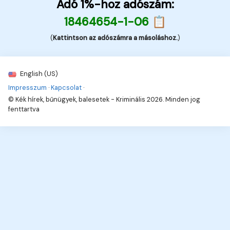
Adó 1%-hoz adószám:
18464654-1-06 📋
(
Kattintson az adószámra a másoláshoz.
)
English (US)
Impresszum
·
Kapcsolat
·
© Kék hírek, bűnügyek, balesetek - Kriminális 2026. Minden jog
fenttartva
16
Hírek, információk, naprakészen!
Hírek, érdekességek,