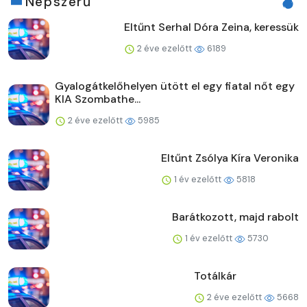
Népszerű
Eltűnt Serhal Dóra Zeina, keressük
2 éve ezelőtt
6189
Gyalogátkelőhelyen ütött el egy fiatal nőt egy
KIA Szombathe...
2 éve ezelőtt
5985
Eltűnt Zsólya Kíra Veronika
1 év ezelőtt
5818
Barátkozott, majd rabolt
1 év ezelőtt
5730
Totálkár
2 éve ezelőtt
5668