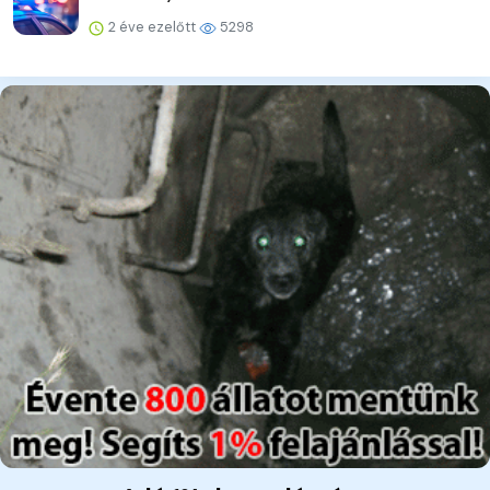
2 éve ezelőtt
5298