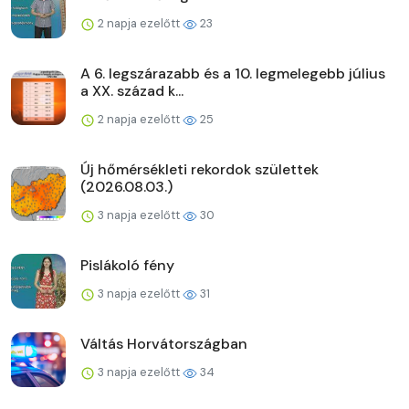
2 napja ezelőtt
23
A 6. legszárazabb és a 10. legmelegebb július
a XX. század k...
2 napja ezelőtt
25
Új hőmérsékleti rekordok születtek
(2026.08.03.)
3 napja ezelőtt
30
Pislákoló fény
3 napja ezelőtt
31
Váltás Horvátországban
3 napja ezelőtt
34