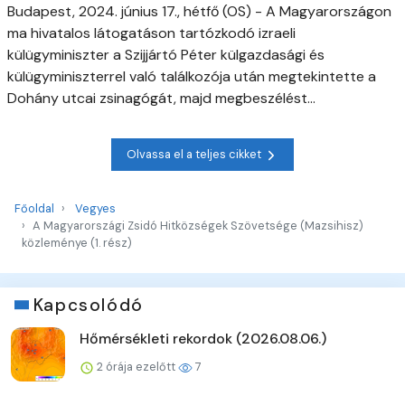
Budapest, 2024. június 17., hétfő (OS) - A Magyarországon
ma hivatalos látogatáson tartózkodó izraeli
külügyminiszter a Szijjártó Péter külgazdasági és
külügyminiszterrel való találkozója után megtekintette a
Dohány utcai zsinagógát, majd megbeszélést...
Olvassa el a teljes cikket
Főoldal
Vegyes
A Magyarországi Zsidó Hitközségek Szövetsége (Mazsihisz)
közleménye (1. rész)
Kapcsolódó
Hőmérsékleti rekordok (2026.08.06.)
2 órája ezelőtt
7