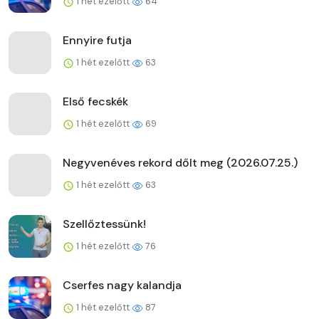
1 hét ezelőtt
64
Ennyire futja
1 hét ezelőtt
63
Első fecskék
1 hét ezelőtt
69
Negyvenéves rekord dőlt meg (2026.07.25.)
1 hét ezelőtt
63
Szellőztessünk!
1 hét ezelőtt
76
Cserfes nagy kalandja
1 hét ezelőtt
87