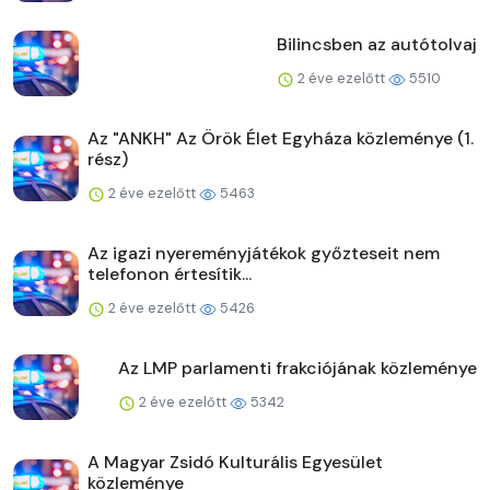
Bilincsben az autótolvaj
2 éve ezelőtt
5510
Az "ANKH" Az Örök Élet Egyháza közleménye (1.
rész)
2 éve ezelőtt
5463
Az igazi nyereményjátékok győzteseit nem
telefonon értesítik...
2 éve ezelőtt
5426
Az LMP parlamenti frakciójának közleménye
2 éve ezelőtt
5342
A Magyar Zsidó Kulturális Egyesület
közleménye