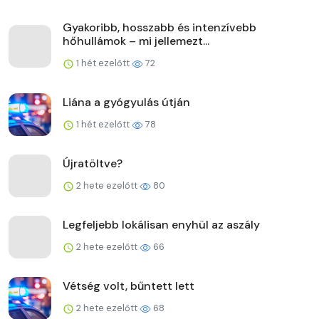
Gyakoribb, hosszabb és intenzívebb
hőhullámok – mi jellemezt...
1 hét ezelőtt
72
Liána a gyógyulás útján
1 hét ezelőtt
78
Újratöltve?
2 hete ezelőtt
80
Legfeljebb lokálisan enyhül az aszály
2 hete ezelőtt
66
Vétség volt, bűntett lett
2 hete ezelőtt
68