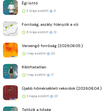
Égi lottó
5 órája ezelőtt
9
Forróság, aszály: hiányzik a víz
8 órája ezelőtt
13
Versengő forróság (2026.08.05.)
1 nap ezelőtt
20
Kibírhatatlan
1 nap ezelőtt
17
Újabb hőmérsékleti rekordok (2026.08.04.)
2 napja ezelőtt
23
Tetőzik a hőség