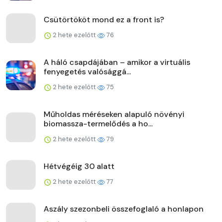
Csütörtököt mond ez a front is?
2 hete ezelőtt
76
A háló csapdájában – amikor a virtuális
fenyegetés valósággá...
2 hete ezelőtt
75
Műholdas méréseken alapuló növényi
biomassza-termelődés a ho...
2 hete ezelőtt
79
Hétvégéig 30 alatt
2 hete ezelőtt
77
Aszály szezonbeli összefoglaló a honlapon