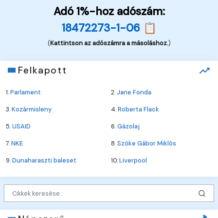
Adó 1%-hoz adószám:
18472273-1-06 📋
(
Kattintson az adószámra a másoláshoz.
)
Felkapott
1.
Parlament
2.
Jane Fonda
3.
Kozármisleny
4.
Roberta Flack
5.
USAID
6.
Gázolaj
7.
NKE
8.
Szőke Gábor Miklós
9.
Dunaharaszti baleset
10.
Liverpool