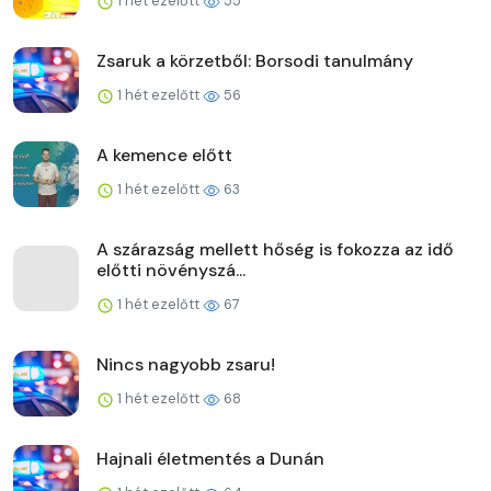
1 hét ezelőtt
55
Zsaruk a körzetből: Borsodi tanulmány
1 hét ezelőtt
56
A kemence előtt
1 hét ezelőtt
63
A szárazság mellett hőség is fokozza az idő
előtti növényszá...
1 hét ezelőtt
67
Nincs nagyobb zsaru!
1 hét ezelőtt
68
Hajnali életmentés a Dunán