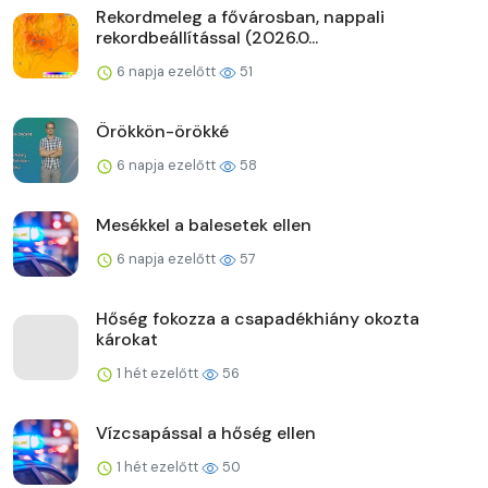
Rekordmeleg a fővárosban, nappali
rekordbeállítással (2026.0...
6 napja ezelőtt
51
Örökkön-örökké
6 napja ezelőtt
58
Mesékkel a balesetek ellen
6 napja ezelőtt
57
Hőség fokozza a csapadékhiány okozta
károkat
1 hét ezelőtt
56
Vízcsapással a hőség ellen
1 hét ezelőtt
50