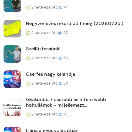
2 hete ezelőtt
74
Negyvenéves rekord dőlt meg (2026.07.25.)
2 hete ezelőtt
67
Szellőztessünk!
2 hete ezelőtt
80
Cserfes nagy kalandja
2 hete ezelőtt
90
Gyakoribb, hosszabb és intenzívebb
hőhullámok – mi jellemezt...
2 hete ezelőtt
73
Liána a gyógyulás útján