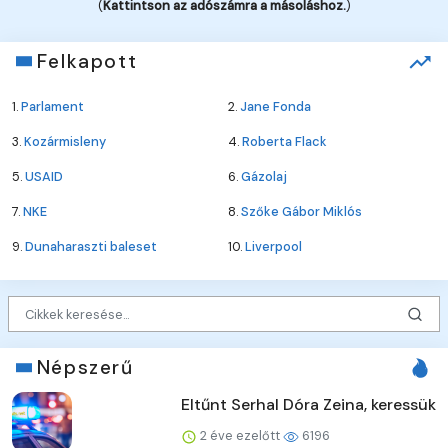
(
Kattintson az adószámra a másoláshoz.
)
Felkapott
1.
Parlament
2.
Jane Fonda
3.
Kozármisleny
4.
Roberta Flack
5.
USAID
6.
Gázolaj
7.
NKE
8.
Szőke Gábor Miklós
9.
Dunaharaszti baleset
10.
Liverpool
Népszerű
Eltűnt Serhal Dóra Zeina, keressük
2 éve ezelőtt
6196