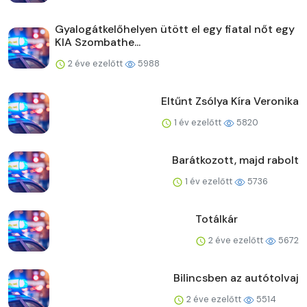
Gyalogátkelőhelyen ütött el egy fiatal nőt egy
KIA Szombathe...
2 éve ezelőtt
5988
Eltűnt Zsólya Kíra Veronika
1 év ezelőtt
5820
Barátkozott, majd rabolt
1 év ezelőtt
5736
Totálkár
2 éve ezelőtt
5672
Bilincsben az autótolvaj
2 éve ezelőtt
5514