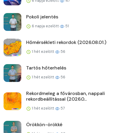
6 napja ezelőtt
47
Pokoli jelentés
6 napja ezelőtt
51
Hőmérsékleti rekordok (2026.08.01.)
1 hét ezelőtt
56
Tartós hőterhelés
1 hét ezelőtt
56
Rekordmeleg a fővárosban, nappali
rekordbeállítással (2026.0...
1 hét ezelőtt
57
Örökkön-örökké