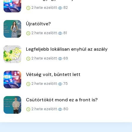
2 hete ezelőtt
82
Újratöltve?
2 hete ezelőtt
81
Legfeljebb lokálisan enyhül az aszály
2 hete ezelőtt
69
Vétség volt, bűntett lett
2 hete ezelőtt
75
Csütörtököt mond ez a front is?
2 hete ezelőtt
80