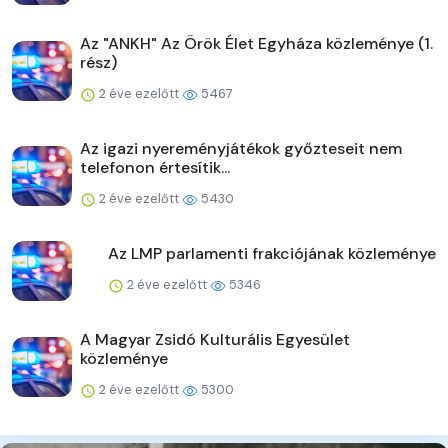
Az "ANKH" Az Örök Élet Egyháza közleménye (1.
rész)
2 éve ezelőtt
5467
Az igazi nyereményjátékok győzteseit nem
telefonon értesítik...
2 éve ezelőtt
5430
Az LMP parlamenti frakciójának közleménye
2 éve ezelőtt
5346
A Magyar Zsidó Kulturális Egyesület
közleménye
2 éve ezelőtt
5300