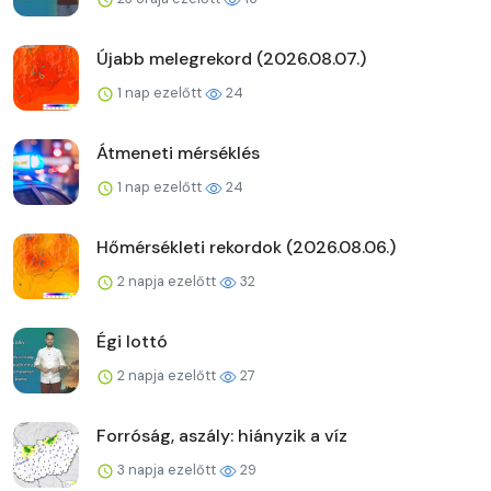
Újabb melegrekord (2026.08.07.)
1 nap ezelőtt
24
Átmeneti mérséklés
1 nap ezelőtt
24
Hőmérsékleti rekordok (2026.08.06.)
2 napja ezelőtt
32
Égi lottó
2 napja ezelőtt
27
Forróság, aszály: hiányzik a víz
3 napja ezelőtt
29