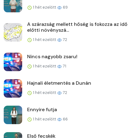
1 hét ezelőtt
69
A szárazság mellett hőség is fokozza az idő
előtti növényszá...
1 hét ezelőtt
72
Nincs nagyobb zsaru!
1 hét ezelőtt
71
Hajnali életmentés a Dunán
1 hét ezelőtt
72
Ennyire futja
1 hét ezelőtt
66
Első fecskék