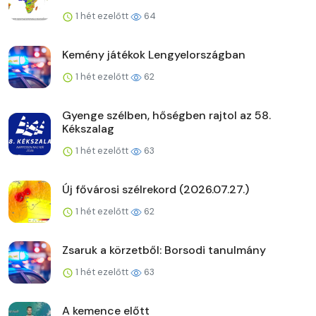
1 hét ezelőtt
64
Kemény játékok Lengyelországban
1 hét ezelőtt
62
Gyenge szélben, hőségben rajtol az 58.
Kékszalag
1 hét ezelőtt
63
Új fővárosi szélrekord (2026.07.27.)
1 hét ezelőtt
62
Zsaruk a körzetből: Borsodi tanulmány
1 hét ezelőtt
63
A kemence előtt