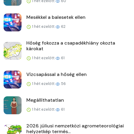
1 hét ezelőtt
60
Mesékkel a balesetek ellen
1 hét ezelőtt
62
Hőség fokozza a csapadékhiány okozta
károkat
1 hét ezelőtt
61
Vízcsapással a hőség ellen
1 hét ezelőtt
56
Megállíthatatlan
1 hét ezelőtt
61
2026. júliusi nemzetközi agrometeorológiai
helyzetkép termés...