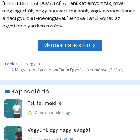
"ELFELEDETT ÁLDOZATAI" A Tanúkat elnyomták, mivel
megtagadták, hogy fegyvert fogjanak, vagy azonosuljanak
a náci gyűlölet-ideológiával. "Jehova Tanúi voltak az
egyetlen olyan keresztény...
Olvassa el a teljes cikket
Főoldal
Vegyes
A Magyarországi Jehova Tanúi Egyház közleménye (2. rész)
Kapcsolódó
Fel, fel, majd le
10 perce ezelőtt
1
Vegyünk egy nagy levegőt
23 órája ezelőtt
16