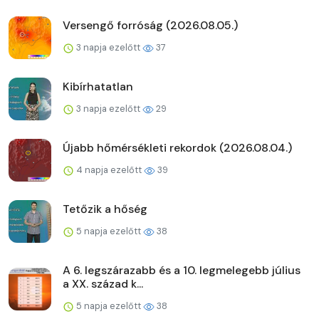
Versengő forróság (2026.08.05.)
3 napja ezelőtt
37
Kibírhatatlan
3 napja ezelőtt
29
Újabb hőmérsékleti rekordok (2026.08.04.)
4 napja ezelőtt
39
Tetőzik a hőség
5 napja ezelőtt
38
A 6. legszárazabb és a 10. legmelegebb július
a XX. század k...
5 napja ezelőtt
38