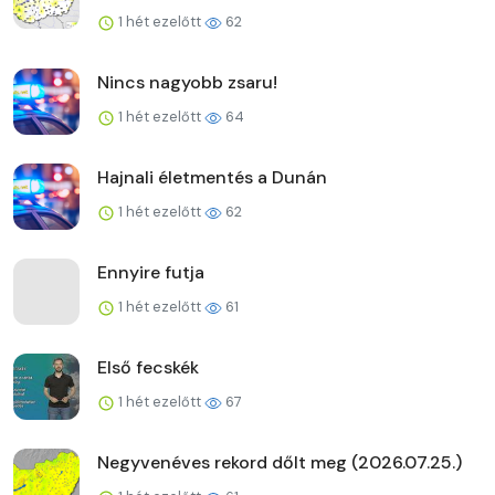
1 hét ezelőtt
62
Nincs nagyobb zsaru!
1 hét ezelőtt
64
Hajnali életmentés a Dunán
1 hét ezelőtt
62
Ennyire futja
1 hét ezelőtt
61
Első fecskék
1 hét ezelőtt
67
Negyvenéves rekord dőlt meg (2026.07.25.)