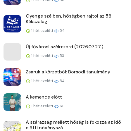
Gyenge szélben, hőségben rajtol az 58.
Kékszalag
1 hét ezelőtt
54
Új fővárosi szélrekord (2026.07.27.)
1 hét ezelőtt
53
Zsaruk a körzetből: Borsodi tanulmány
1 hét ezelőtt
54
A kemence előtt
1 hét ezelőtt
61
A szárazság mellett hőség is fokozza az idő
előtti növényszá...