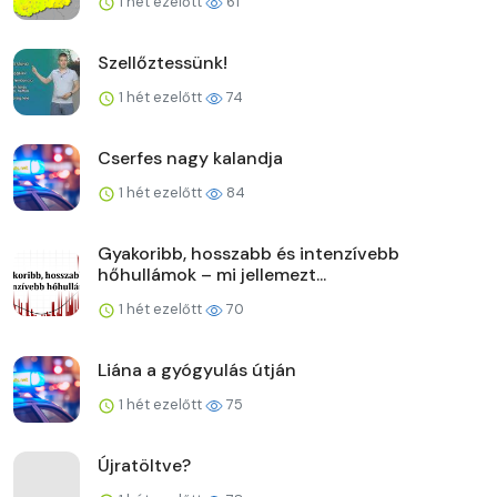
1 hét ezelőtt
61
Szellőztessünk!
1 hét ezelőtt
74
Cserfes nagy kalandja
1 hét ezelőtt
84
Gyakoribb, hosszabb és intenzívebb
hőhullámok – mi jellemezt...
1 hét ezelőtt
70
Liána a gyógyulás útján
1 hét ezelőtt
75
Újratöltve?