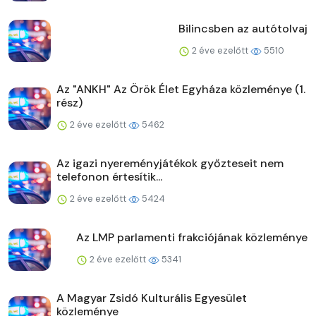
Bilincsben az autótolvaj
2 éve ezelőtt
5510
Az "ANKH" Az Örök Élet Egyháza közleménye (1.
rész)
2 éve ezelőtt
5462
Az igazi nyereményjátékok győzteseit nem
telefonon értesítik...
2 éve ezelőtt
5424
Az LMP parlamenti frakciójának közleménye
2 éve ezelőtt
5341
A Magyar Zsidó Kulturális Egyesület
közleménye