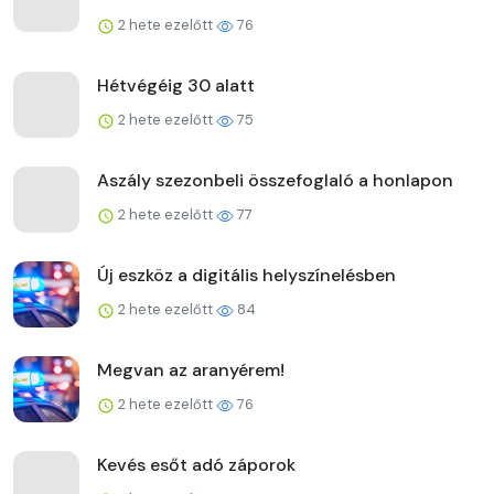
2 hete ezelőtt
76
Hétvégéig 30 alatt
2 hete ezelőtt
75
Aszály szezonbeli összefoglaló a honlapon
2 hete ezelőtt
77
Új eszköz a digitális helyszínelésben
2 hete ezelőtt
84
Megvan az aranyérem!
2 hete ezelőtt
76
Kevés esőt adó záporok