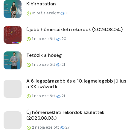
Kibírhatatlan
15 órája ezelőtt
11
Újabb hőmérsékleti rekordok (2026.08.04.)
1 nap ezelőtt
20
Tetőzik a hőség
1 nap ezelőtt
21
A 6. legszárazabb és a 10. legmelegebb július
a XX. század k...
1 nap ezelőtt
21
Új hőmérsékleti rekordok születtek
(2026.08.03.)
2 napja ezelőtt
27