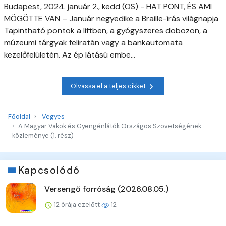
Budapest, 2024. január 2., kedd (OS) - HAT PONT, ÉS AMI
MÖGÖTTE VAN – Január negyedike a Braille-írás világnapja
Tapintható pontok a liftben, a gyógyszeres dobozon, a
múzeumi tárgyak feliratán vagy a bankautomata
kezelőfelületén. Az ép látású embe...
Olvassa el a teljes cikket
Főoldal
Vegyes
A Magyar Vakok és Gyengénlátók Országos Szövetségének
közleménye (1. rész)
Kapcsolódó
Versengő forróság (2026.08.05.)
12 órája ezelőtt
12