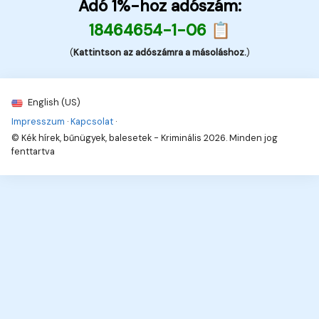
Adó 1%-hoz adószám:
18464654-1-06 📋
(
Kattintson az adószámra a másoláshoz.
)
English (US)
Impresszum
·
Kapcsolat
·
© Kék hírek, bűnügyek, balesetek - Kriminális 2026. Minden jog
fenttartva
10
Hírek, információk, naprakészen!
Hírek, érdekességek,