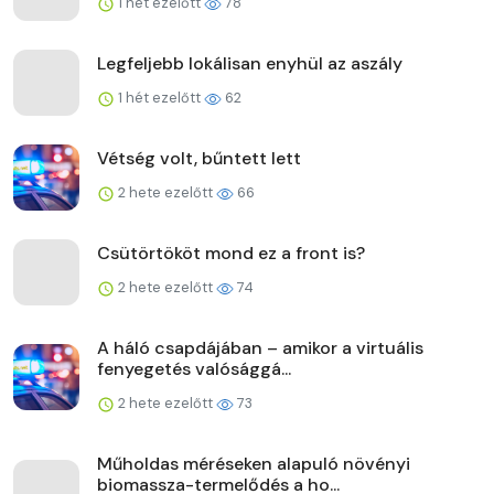
1 hét ezelőtt
78
Legfeljebb lokálisan enyhül az aszály
1 hét ezelőtt
62
Vétség volt, bűntett lett
2 hete ezelőtt
66
Csütörtököt mond ez a front is?
2 hete ezelőtt
74
A háló csapdájában – amikor a virtuális
fenyegetés valósággá...
2 hete ezelőtt
73
Műholdas méréseken alapuló növényi
biomassza-termelődés a ho...