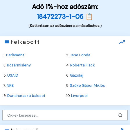
Adó 1%-hoz adószám:
18472273-1-06 📋
(
Kattintson az adószámra a másoláshoz.
)
Felkapott
1.
Parlament
2.
Jane Fonda
3.
Kozármisleny
4.
Roberta Flack
5.
USAID
6.
Gázolaj
7.
NKE
8.
Szőke Gábor Miklós
9.
Dunaharaszti baleset
10.
Liverpool