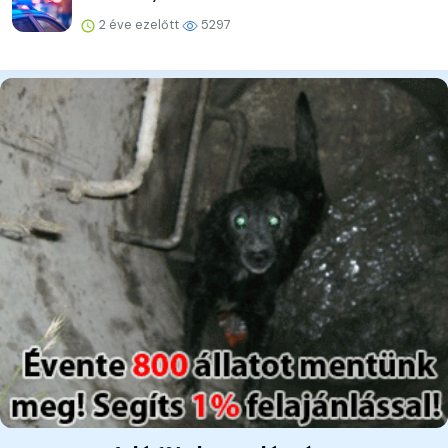
2 éve ezelőtt
5297