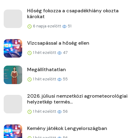
Hőség fokozza a csapadékhiány okozta
károkat
6 napja ezelőtt
51
Vízcsapással a hőség ellen
1 hét ezelőtt
47
Megállíthatatlan
1 hét ezelőtt
55
2026. júliusi nemzetközi agrometeorológiai
helyzetkép termés...
1 hét ezelőtt
56
Kemény játékok Lengyelországban
1 hét ezelőtt
56