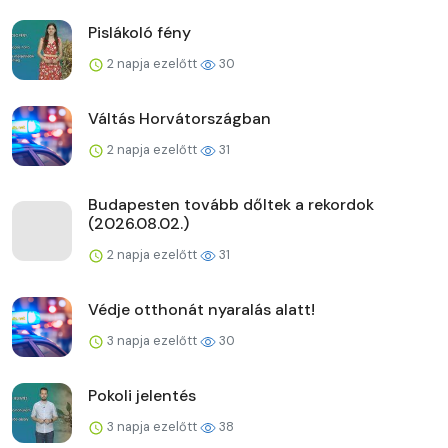
Pislákoló fény
2 napja ezelőtt
30
Váltás Horvátországban
2 napja ezelőtt
31
Budapesten tovább dőltek a rekordok
(2026.08.02.)
2 napja ezelőtt
31
Védje otthonát nyaralás alatt!
3 napja ezelőtt
30
Pokoli jelentés
3 napja ezelőtt
38