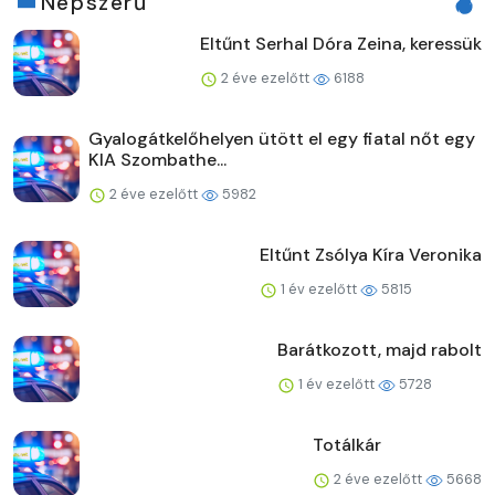
Népszerű
Eltűnt Serhal Dóra Zeina, keressük
2 éve ezelőtt
6188
Gyalogátkelőhelyen ütött el egy fiatal nőt egy
KIA Szombathe...
2 éve ezelőtt
5982
Eltűnt Zsólya Kíra Veronika
1 év ezelőtt
5815
Barátkozott, majd rabolt
1 év ezelőtt
5728
Totálkár
2 éve ezelőtt
5668