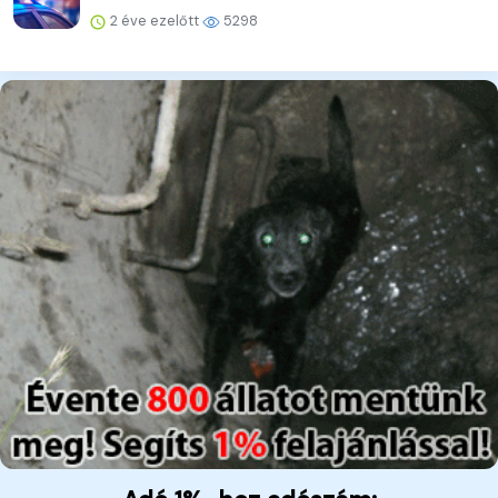
2 éve ezelőtt
5298