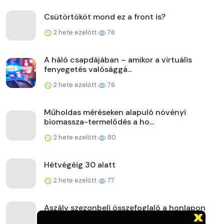
Csütörtököt mond ez a front is?
2 hete ezelőtt
76
A háló csapdájában – amikor a virtuális
fenyegetés valósággá...
2 hete ezelőtt
76
Műholdas méréseken alapuló növényi
biomassza-termelődés a ho...
2 hete ezelőtt
80
Hétvégéig 30 alatt
2 hete ezelőtt
77
Aszály szezonbeli összefoglaló a honlapon
2 hete ezelőtt
80