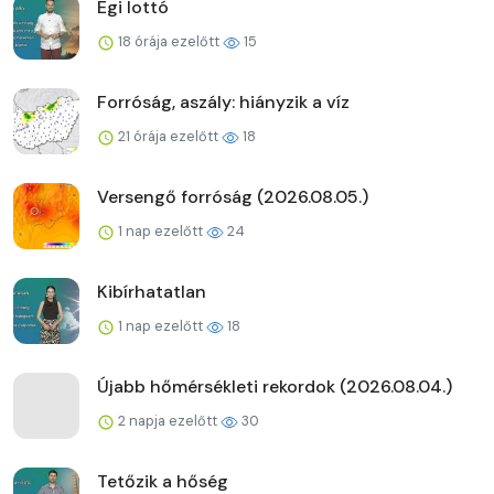
Égi lottó
18 órája ezelőtt
15
Forróság, aszály: hiányzik a víz
21 órája ezelőtt
18
Versengő forróság (2026.08.05.)
1 nap ezelőtt
24
Kibírhatatlan
1 nap ezelőtt
18
Újabb hőmérsékleti rekordok (2026.08.04.)
2 napja ezelőtt
30
Tetőzik a hőség