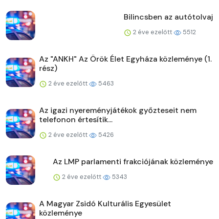
Bilincsben az autótolvaj
2 éve ezelőtt
5512
Az "ANKH" Az Örök Élet Egyháza közleménye (1.
rész)
2 éve ezelőtt
5463
Az igazi nyereményjátékok győzteseit nem
telefonon értesítik...
2 éve ezelőtt
5426
Az LMP parlamenti frakciójának közleménye
2 éve ezelőtt
5343
A Magyar Zsidó Kulturális Egyesület
közleménye