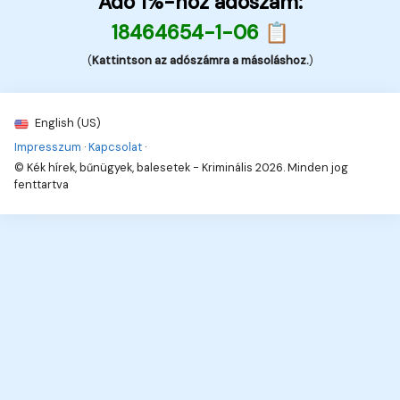
Adó 1%-hoz adószám:
18464654-1-06 📋
(
Kattintson az adószámra a másoláshoz.
)
English (US)
Impresszum
·
Kapcsolat
·
© Kék hírek, bűnügyek, balesetek - Kriminális 2026. Minden jog
fenttartva
5
Hírek, információk, naprakészen!
Hírek, érdekességek,