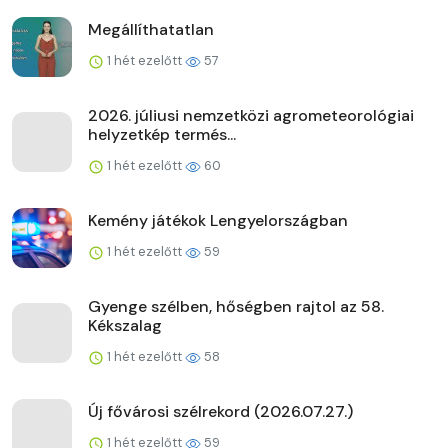
Megállíthatatlan
1 hét ezelőtt
57
2026. júliusi nemzetközi agrometeorológiai
helyzetkép termés...
1 hét ezelőtt
60
Kemény játékok Lengyelországban
1 hét ezelőtt
59
Gyenge szélben, hőségben rajtol az 58.
Kékszalag
1 hét ezelőtt
58
Új fővárosi szélrekord (2026.07.27.)
1 hét ezelőtt
59