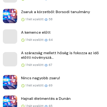
Zsaruk a körzetből: Borsodi tanulmány
1 hét ezelőtt
58
A kemence előtt
1 hét ezelőtt
64
A szárazság mellett hőség is fokozza az idő
előtti növényszá...
1 hét ezelőtt
67
Nincs nagyobb zsaru!
1 hét ezelőtt
69
Hajnali életmentés a Dunán
1 hét ezelőtt
65