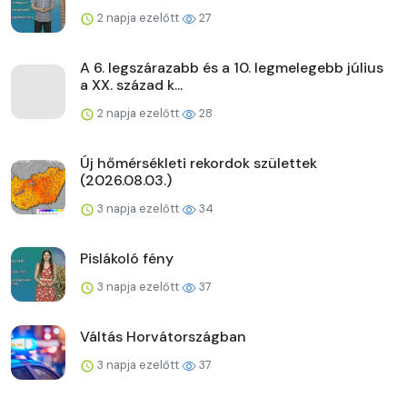
2 napja ezelőtt
27
A 6. legszárazabb és a 10. legmelegebb július
a XX. század k...
2 napja ezelőtt
28
Új hőmérsékleti rekordok születtek
(2026.08.03.)
3 napja ezelőtt
34
Pislákoló fény
3 napja ezelőtt
37
Váltás Horvátországban
3 napja ezelőtt
37