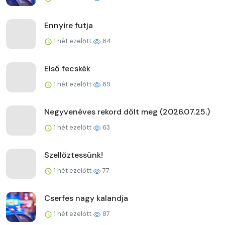
Ennyire futja
1 hét ezelőtt
64
Első fecskék
1 hét ezelőtt
69
Negyvenéves rekord dőlt meg (2026.07.25.)
1 hét ezelőtt
63
Szellőztessünk!
1 hét ezelőtt
77
Cserfes nagy kalandja
1 hét ezelőtt
87