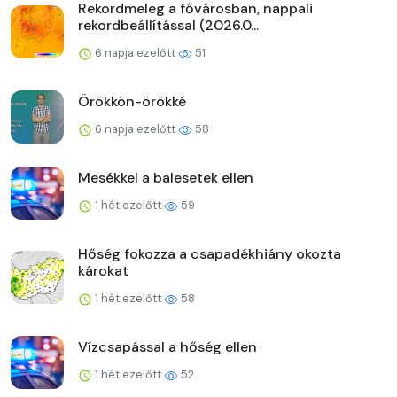
Rekordmeleg a fővárosban, nappali
rekordbeállítással (2026.0...
6 napja ezelőtt
51
Örökkön-örökké
6 napja ezelőtt
58
Mesékkel a balesetek ellen
1 hét ezelőtt
59
Hőség fokozza a csapadékhiány okozta
károkat
1 hét ezelőtt
58
Vízcsapással a hőség ellen
1 hét ezelőtt
52