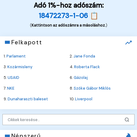
Adó 1%-hoz adószám:
18472273-1-06 📋
(
Kattintson az adószámra a másoláshoz.
)
Felkapott
1.
Parlament
2.
Jane Fonda
3.
Kozármisleny
4.
Roberta Flack
5.
USAID
6.
Gázolaj
7.
NKE
8.
Szőke Gábor Miklós
9.
Dunaharaszti baleset
10.
Liverpool
Népszerű