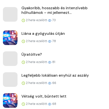
Gyakoribb, hosszabb és intenzívebb
hőhullámok – mi jellemezt...
2 hete ezelőtt
73
Liána a gyógyulás útján
2 hete ezelőtt
78
Újratöltve?
2 hete ezelőtt
81
Legfeljebb lokálisan enyhül az aszály
2 hete ezelőtt
66
Vétség volt, bűntett lett
2 hete ezelőtt
68