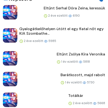
Eltűnt Serhal Dóra Zeina, keressük
2 éve ezelőtt
6190
Gyalogátkelőhelyen ütött el egy fiatal nőt egy
KIA Szombathe...
2 éve ezelőtt
5985
Eltűnt Zsólya Kíra Veronika
1 év ezelőtt
5818
Barátkozott, majd rabolt
1 év ezelőtt
5730
Totálkár
2 éve ezelőtt
5668