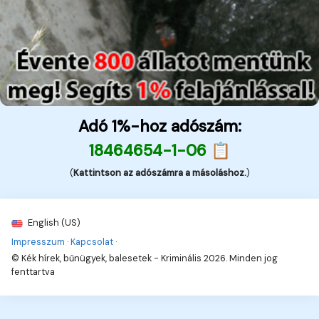
Adó 1%-hoz adószám:
18464654-1-06 📋
(
Kattintson az adószámra a másoláshoz.
)
English (US)
Impresszum
·
Kapcsolat
·
© Kék hírek, bűnügyek, balesetek - Kriminális 2026. Minden jog
fenttartva