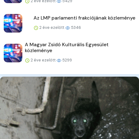
2 éve ezelőtt
5429
Az LMP parlamenti frakciójának közleménye
2 éve ezelőtt
5346
A Magyar Zsidó Kulturális Egyesület
közleménye
2 éve ezelőtt
5299