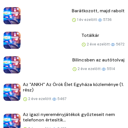
Barátkozott, majd rabolt
1 év ezelőtt
5736
Totálkár
2 éve ezelőtt
5672
Bilincsben az autótolvaj
2 éve ezelőtt
5514
Az "ANKH" Az Örök Élet Egyháza közleménye (1.
rész)
2 éve ezelőtt
5467
Az igazi nyereményjátékok győzteseit nem
telefonon értesítik...