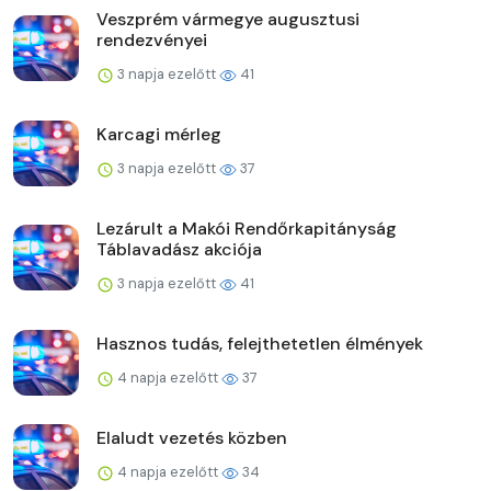
Veszprém vármegye augusztusi
rendezvényei
3 napja ezelőtt
41
Karcagi mérleg
3 napja ezelőtt
37
Lezárult a Makói Rendőrkapitányság
Táblavadász akciója
3 napja ezelőtt
41
Hasznos tudás, felejthetetlen élmények
4 napja ezelőtt
37
Elaludt vezetés közben
4 napja ezelőtt
34