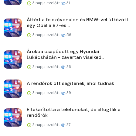
3 napja ezelőtt
31
Áttért a felezővonalon és BMW-vel ütközött
egy Opel a 87-es ...
3 napja ezelőtt
56
Árokba csapódott egy Hyundai
Lukácsházán - zavartan viselked...
3 napja ezelőtt
36
A rendőrök ott segítenek, ahol tudnak
3 napja ezelőtt
39
Eltakarította a telefonokat, de elfogták a
rendőrök
3 napja ezelőtt
37