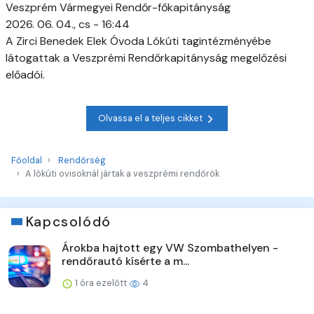
Veszprém Vármegyei Rendőr-főkapitányság
2026. 06. 04., cs - 16:44
A Zirci Benedek Elek Óvoda Lókúti tagintézményébe
látogattak a Veszprémi Rendőrkapitányság megelőzési
előadói.
Olvassa el a teljes cikket
Főoldal
Rendőrség
A lókúti ovisoknál jártak a veszprémi rendőrök
Kapcsolódó
Árokba hajtott egy VW Szombathelyen -
rendőrautó kísérte a m...
1 óra ezelőtt
4