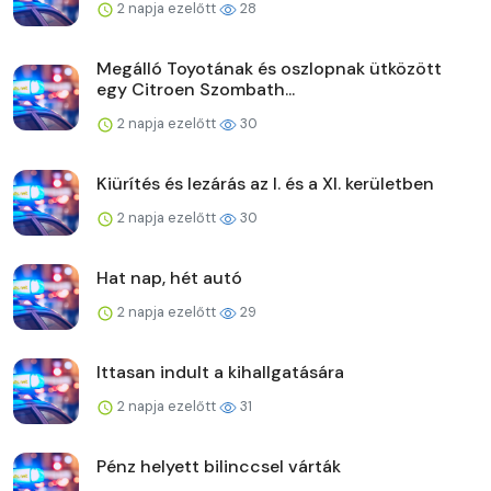
2 napja ezelőtt
28
Megálló Toyotának és oszlopnak ütközött
egy Citroen Szombath...
2 napja ezelőtt
30
Kiürítés és lezárás az I. és a XI. kerületben
2 napja ezelőtt
30
Hat nap, hét autó
2 napja ezelőtt
29
Ittasan indult a kihallgatására
2 napja ezelőtt
31
Pénz helyett bilinccsel várták