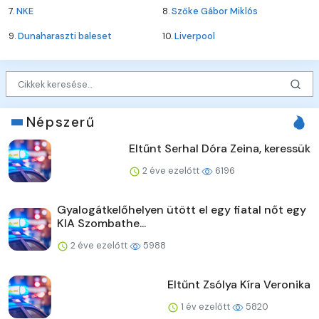
7.
NKE
8.
Szőke Gábor Miklós
9.
Dunaharaszti baleset
10.
Liverpool
Népszerű
Eltűnt Serhal Dóra Zeina, keressük
2 éve ezelőtt
6196
Gyalogátkelőhelyen ütött el egy fiatal nőt egy
KIA Szombathe...
2 éve ezelőtt
5988
Eltűnt Zsólya Kíra Veronika
1 év ezelőtt
5820