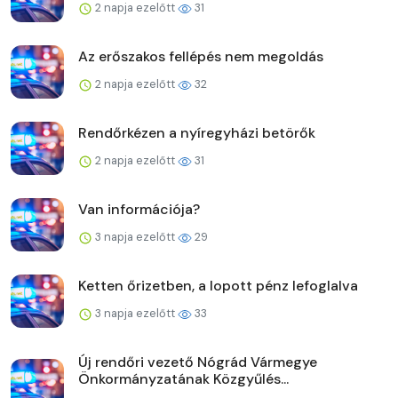
2 napja ezelőtt
31
Az erőszakos fellépés nem megoldás
2 napja ezelőtt
32
Rendőrkézen a nyíregyházi betörők
2 napja ezelőtt
31
Van információja?
3 napja ezelőtt
29
Ketten őrizetben, a lopott pénz lefoglalva
3 napja ezelőtt
33
Új rendőri vezető Nógrád Vármegye
Önkormányzatának Közgyűlés...