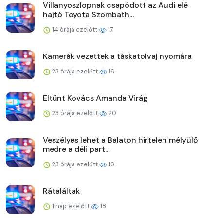
Villanyoszlopnak csapódott az Audi elé
hajtó Toyota Szombath...
14 órája ezelőtt
17
Kamerák vezettek a táskatolvaj nyomára
23 órája ezelőtt
16
Eltűnt Kovács Amanda Virág
23 órája ezelőtt
20
Veszélyes lehet a Balaton hirtelen mélyülő
medre a déli part...
23 órája ezelőtt
19
Rátaláltak
1 nap ezelőtt
18