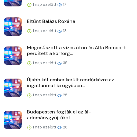
1 nap ezelőtt
17
Eltűnt Balázs Roxána
1 nap ezelőtt
18
Megcsúszott a vizes úton és Alfa Romeo-t
perdített a körforg...
1 nap ezelőtt
35
Újabb két ember került rendőrkézre az
ingatlanmaffia ügyében...
1 nap ezelőtt
25
Budapesten fogták el az ál-
adománygyűjtőket
1 nap ezelőtt
26