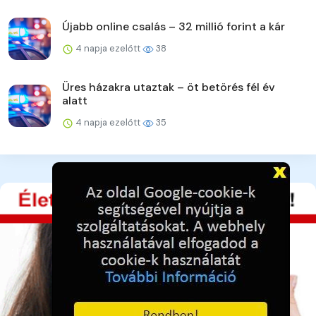
Újabb online csalás – 32 millió forint a kár
4 napja ezelőtt
38
Üres házakra utaztak – öt betörés fél év
alatt
4 napja ezelőtt
35