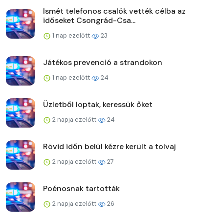
Ismét telefonos csalók vették célba az
időseket Csongrád-Csa...
1 nap ezelőtt
23
Játékos prevenció a strandokon
1 nap ezelőtt
24
Üzletből loptak, keressük őket
2 napja ezelőtt
24
Rövid időn belül kézre került a tolvaj
2 napja ezelőtt
27
Poénosnak tartották
2 napja ezelőtt
26