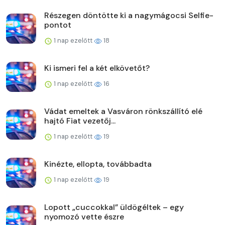
Részegen döntötte ki a nagymágocsi Selfie-
pontot
1 nap ezelőtt
18
Ki ismeri fel a két elkövetőt?
1 nap ezelőtt
16
Vádat emeltek a Vasváron rönkszállító elé
hajtó Fiat vezetőj...
1 nap ezelőtt
19
Kinézte, ellopta, továbbadta
1 nap ezelőtt
19
Lopott „cuccokkal” üldögéltek – egy
nyomozó vette észre