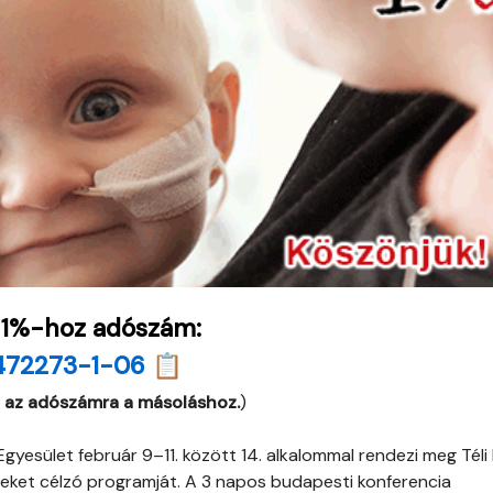
 1%-hoz adószám:
472273-1-06 📋
 az adószámra a másoláshoz.
)
Egyesület február 9–11. között 14. alkalommal rendezi meg Téli
tteket célzó programját. A 3 napos budapesti konferencia