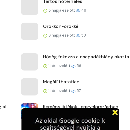
Tartós hőterhelés
5 napja ezelőtt
48
Örökkön-örökké
6 napja ezelőtt
58
Hőség fokozza a csapadékhiány okozta
1 hét ezelőtt
56
Megállíthatatlan
1 hét ezelőtt
57
iai
Kemény játékok Lengyelországban
1 hét ezelőtt
58