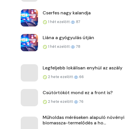
Cserfes nagy kalandja
1 hét ezelőtt
87
Liána a gyógyulás útján
1 hét ezelőtt
78
Legfeljebb lokálisan enyhül az aszály
2 hete ezelőtt
66
Csütörtököt mond ez a front is?
2 hete ezelőtt
76
Műholdas méréseken alapuló növényi
biomassza-termelődés a ho...