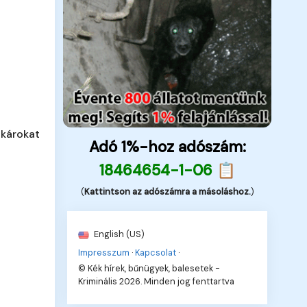
 károkat
Adó 1%-hoz adószám:
18464654-1-06 📋
(
Kattintson az adószámra a másoláshoz.
)
English (US)
Impresszum
·
Kapcsolat
·
© Kék hírek, bűnügyek, balesetek -
Kriminális 2026. Minden jog fenttartva