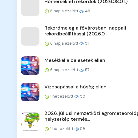
Hőmérsékleti rekordok (2026.08.01.)
5 napja ezelőtt
49
Rekordmeleg a fővárosban, nappali
rekordbeállítással (2026.0...
6 napja ezelőtt
51
Mesékkel a balesetek ellen
6 napja ezelőtt
57
Vízcsapással a hőség ellen
1 hét ezelőtt
50
2026. júliusi nemzetközi agrometeorológ
helyzetkép termés...
1 hét ezelőtt
59