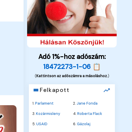
Adó 1%-hoz adószám:
18472273-1-06 📋
(
Kattintson az adószámra a másoláshoz.
)
Felkapott
1.
Parlament
2.
Jane Fonda
3.
Kozármisleny
4.
Roberta Flack
5.
USAID
6.
Gázolaj