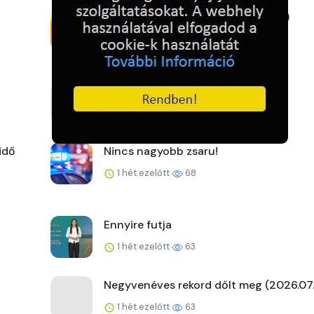
Új fővárosi szélrekord (2026.07.27.)
1 hét ezelőtt
55
A kemence előtt
1 hét ezelőtt
63
idő
Nincs nagyobb zsaru!
1 hét ezelőtt
68
Ennyire futja
1 hét ezelőtt
63
Negyvenéves rekord dőlt meg (2026.07.
1 hét ezelőtt
63