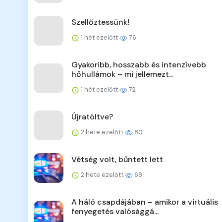
Szellőztessünk!
1 hét ezelőtt
76
Gyakoribb, hosszabb és intenzívebb
hőhullámok – mi jellemezt...
1 hét ezelőtt
72
Újratöltve?
2 hete ezelőtt
80
Vétség volt, bűntett lett
2 hete ezelőtt
68
A háló csapdájában – amikor a virtuális
fenyegetés valósággá...