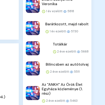
Veronika
1 év ezelőtt
5818
Barátkozott, majd rabolt
1 év ezelőtt
5730
Totálkár
2 éve ezelőtt
5668
Bilincsben az autótolvaj
2 éve ezelőtt
5511
Az "ANKH" Az Örök Élet
Egyháza közleménye (1.
rész)
4.)
2 éve ezelőtt
5463