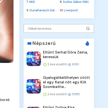
7.
NKE
8.
Szőke Gábor Miklós
9.
Dunaharaszti baleset
10.
Liverpool
Népszerű
Eltűnt Serhal Dóra Zeina,
keressük
2 éve ezelőtt
6190
Gyalogátkelőhelyen ütött
el egy fiatal nőt egy KIA
Szombathe...
2 éve ezelőtt
5985
 berek
Eltűnt Zsólya Kíra