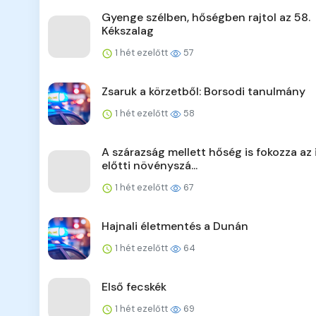
Gyenge szélben, hőségben rajtol az 58.
Kékszalag
1 hét ezelőtt
57
Zsaruk a körzetből: Borsodi tanulmány
1 hét ezelőtt
58
A szárazság mellett hőség is fokozza az 
előtti növényszá...
1 hét ezelőtt
67
Hajnali életmentés a Dunán
1 hét ezelőtt
64
Első fecskék
1 hét ezelőtt
69