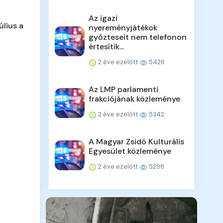
Az igazi
úlius a
nyereményjátékok
győzteseit nem telefonon
értesítik...
2 éve ezelőtt
5426
Az LMP parlamenti
frakciójának közleménye
2 éve ezelőtt
5342
A Magyar Zsidó Kulturális
Egyesület közleménye
2 éve ezelőtt
5298