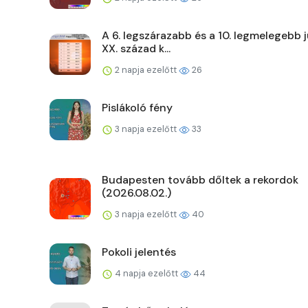
A 6. legszárazabb és a 10. legmelegebb j
XX. század k...
2 napja ezelőtt
26
Pislákoló fény
3 napja ezelőtt
33
Budapesten tovább dőltek a rekordok
(2026.08.02.)
3 napja ezelőtt
40
Pokoli jelentés
4 napja ezelőtt
44