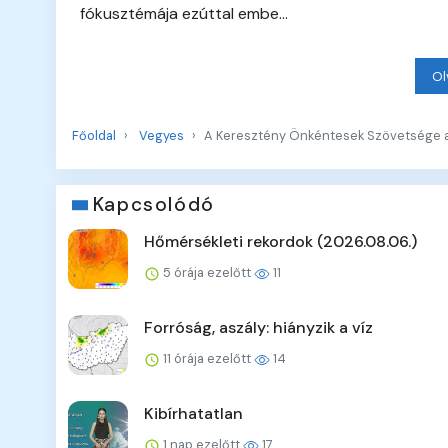
fókusztémája ezúttal embe...
Ol
Főoldal
Vegyes
A Keresztény Önkéntesek Szövetsége a
Kapcsolódó
Hőmérsékleti rekordok (2026.08.06.)
5 órája ezelőtt
11
Forróság, aszály: hiányzik a víz
11 órája ezelőtt
14
Kibírhatatlan
1 nap ezelőtt
17