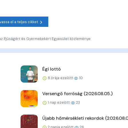
vassa el a teljes cikket
z Ifjúságért és Gyermekekért Egyesület közleménye
Égi lottó
8 órája ezelőtt
10
Versengő forróság (2026.08.05.)
1 nap ezelőtt
23
Újabb hőmérsékleti rekordok (2026.08.0
2 napja ezelőtt
26