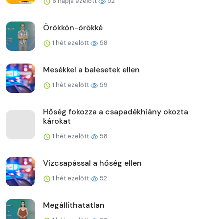
6 napja ezelőtt
52
Örökkön-örökké
1 hét ezelőtt
58
Mesékkel a balesetek ellen
1 hét ezelőtt
59
Hőség fokozza a csapadékhiány okozta
károkat
1 hét ezelőtt
58
Vízcsapással a hőség ellen
1 hét ezelőtt
52
Megállíthatatlan