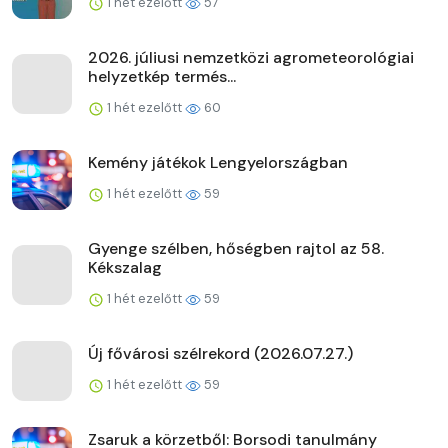
1 hét ezelőtt
57
2026. júliusi nemzetközi agrometeorológiai
helyzetkép termés...
1 hét ezelőtt
60
Kemény játékok Lengyelországban
1 hét ezelőtt
59
Gyenge szélben, hőségben rajtol az 58.
Kékszalag
1 hét ezelőtt
59
Új fővárosi szélrekord (2026.07.27.)
1 hét ezelőtt
59
Zsaruk a körzetből: Borsodi tanulmány