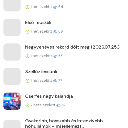
1 hét ezelőtt
64
Első fecskék
1 hét ezelőtt
69
Negyvenéves rekord dőlt meg (2026.07.25.)
1 hét ezelőtt
63
Szellőztessünk!
1 hét ezelőtt
77
Cserfes nagy kalandja
2 hete ezelőtt
87
Gyakoribb, hosszabb és intenzívebb
hőhullámok – mi jellemezt...