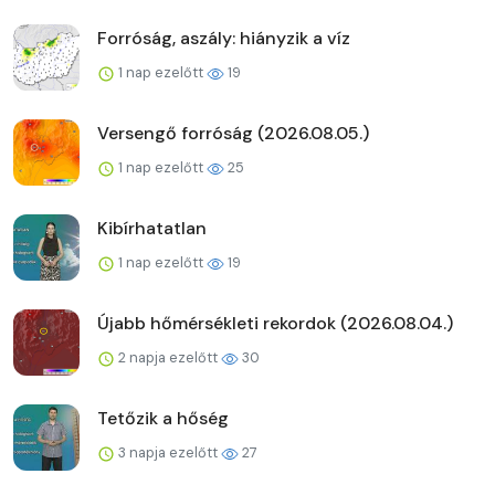
Forróság, aszály: hiányzik a víz
1 nap ezelőtt
19
Versengő forróság (2026.08.05.)
1 nap ezelőtt
25
Kibírhatatlan
1 nap ezelőtt
19
Újabb hőmérsékleti rekordok (2026.08.04.)
2 napja ezelőtt
30
Tetőzik a hőség
3 napja ezelőtt
27