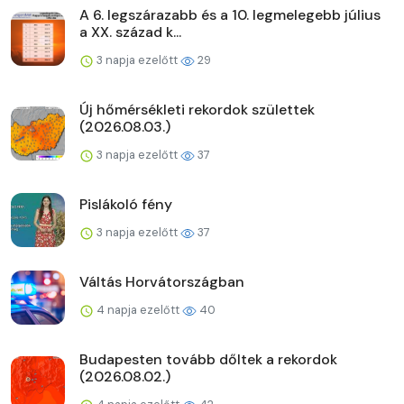
A 6. legszárazabb és a 10. legmelegebb július
a XX. század k...
3 napja ezelőtt
29
Új hőmérsékleti rekordok születtek
(2026.08.03.)
3 napja ezelőtt
37
Pislákoló fény
3 napja ezelőtt
37
Váltás Horvátországban
4 napja ezelőtt
40
Budapesten tovább dőltek a rekordok
(2026.08.02.)