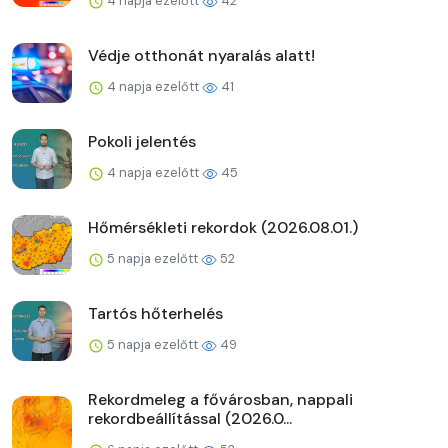
4 napja ezelőtt
42
Védje otthonát nyaralás alatt!
4 napja ezelőtt
41
Pokoli jelentés
4 napja ezelőtt
45
Hőmérsékleti rekordok (2026.08.01.)
5 napja ezelőtt
52
Tartós hőterhelés
5 napja ezelőtt
49
Rekordmeleg a fővárosban, nappali
rekordbeállítással (2026.0...