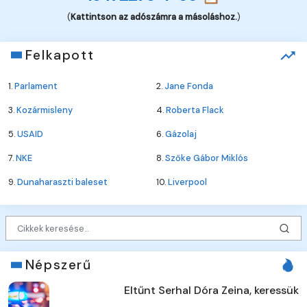
(
Kattintson az adószámra a másoláshoz.
)
Felkapott
1.
Parlament
2.
Jane Fonda
3.
Kozármisleny
4.
Roberta Flack
5.
USAID
6.
Gázolaj
7.
NKE
8.
Szőke Gábor Miklós
9.
Dunaharaszti baleset
10.
Liverpool
Népszerű
Eltűnt Serhal Dóra Zeina, keressük