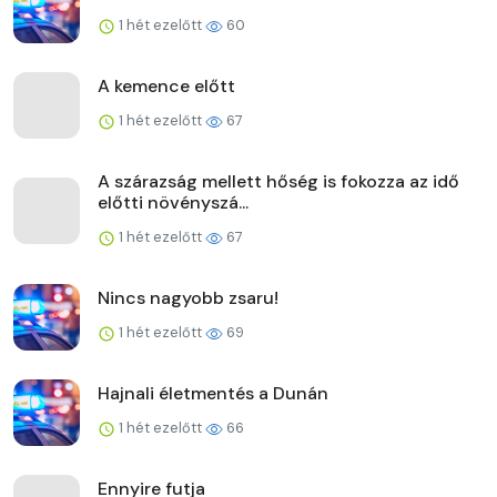
1 hét ezelőtt
60
A kemence előtt
1 hét ezelőtt
67
A szárazság mellett hőség is fokozza az idő
előtti növényszá...
1 hét ezelőtt
67
Nincs nagyobb zsaru!
1 hét ezelőtt
69
Hajnali életmentés a Dunán
1 hét ezelőtt
66
Ennyire futja