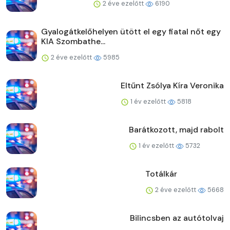
2 éve ezelőtt
6190
Gyalogátkelőhelyen ütött el egy fiatal nőt egy
KIA Szombathe...
2 éve ezelőtt
5985
Eltűnt Zsólya Kíra Veronika
1 év ezelőtt
5818
Barátkozott, majd rabolt
1 év ezelőtt
5732
Totálkár
2 éve ezelőtt
5668
Bilincsben az autótolvaj