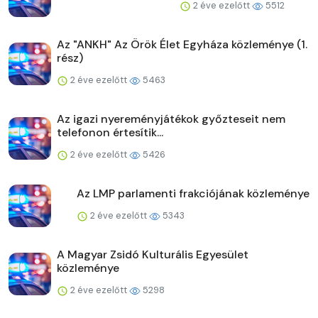
2 éve ezelőtt
5512
Az "ANKH" Az Örök Élet Egyháza közleménye (1.
rész)
2 éve ezelőtt
5463
Az igazi nyereményjátékok győzteseit nem
telefonon értesítik...
2 éve ezelőtt
5426
Az LMP parlamenti frakciójának közleménye
2 éve ezelőtt
5343
A Magyar Zsidó Kulturális Egyesület
közleménye
2 éve ezelőtt
5298