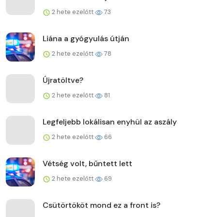
2 hete ezelőtt
73
Liána a gyógyulás útján
2 hete ezelőtt
78
Újratöltve?
2 hete ezelőtt
81
Legfeljebb lokálisan enyhül az aszály
2 hete ezelőtt
66
Vétség volt, bűntett lett
2 hete ezelőtt
69
Csütörtököt mond ez a front is?