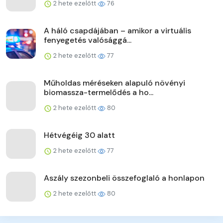
2 hete ezelőtt
76
A háló csapdájában – amikor a virtuális
fenyegetés valósággá...
2 hete ezelőtt
77
Műholdas méréseken alapuló növényi
biomassza-termelődés a ho...
2 hete ezelőtt
80
Hétvégéig 30 alatt
2 hete ezelőtt
77
Aszály szezonbeli összefoglaló a honlapon
2 hete ezelőtt
80