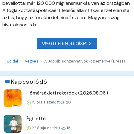
bevallotta: már 120 000 migránsmunkás van az országban
A foglalkoztatáspolitikáért felelős államtitkár ezzel elárulta
azt is, hogy az "orbáni definíció" szerint Magyarország
hivatalosan is b...
Olvassa el a teljes cikket
Főoldal
Vegyes
A Jobbik-Konzervatívok közleménye (1. rész)
Kapcsolódó
Hőmérsékleti rekordok (2026.08.06.)
19 órája ezelőtt
20
Égi lottó
22 órája ezelőtt
18