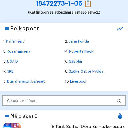
18472273-1-06 📋
(
Kattintson az adószámra a másoláshoz.
)
Felkapott
1.
Parlament
2.
Jane Fonda
3.
Kozármisleny
4.
Roberta Flack
5.
USAID
6.
Gázolaj
7.
NKE
8.
Szőke Gábor Miklós
9.
Dunaharaszti baleset
10.
Liverpool
Népszerű
Eltűnt Serhal Dóra Zeina, keressük