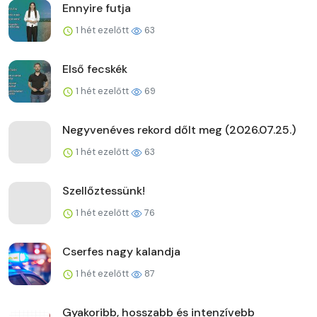
Ennyire futja
1 hét ezelőtt
63
Első fecskék
1 hét ezelőtt
69
Negyvenéves rekord dőlt meg (2026.07.25.)
1 hét ezelőtt
63
Szellőztessünk!
1 hét ezelőtt
76
Cserfes nagy kalandja
1 hét ezelőtt
87
Gyakoribb, hosszabb és intenzívebb