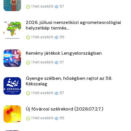
1 hét ezelőtt
57
2026. júliusi nemzetközi agrometeorológiai
helyzetkép termés...
1 hét ezelőtt
59
Kemény játékok Lengyelországban
1 hét ezelőtt
57
Gyenge szélben, hőségben rajtol az 58.
Kékszalag
1 hét ezelőtt
57
Új fővárosi szélrekord (2026.07.27.)
1 hét ezelőtt
55