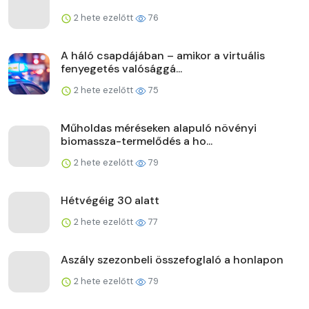
2 hete ezelőtt
76
A háló csapdájában – amikor a virtuális
fenyegetés valósággá...
2 hete ezelőtt
75
Műholdas méréseken alapuló növényi
biomassza-termelődés a ho...
2 hete ezelőtt
79
Hétvégéig 30 alatt
2 hete ezelőtt
77
Aszály szezonbeli összefoglaló a honlapon
2 hete ezelőtt
79