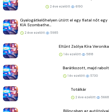
2 éve ezelőtt
6190
Gyalogátkelőhelyen ütött el egy fiatal nőt egy
KIA Szombathe...
2 éve ezelőtt
5985
Eltűnt Zsólya Kíra Veronika
1 év ezelőtt
5818
Barátkozott, majd rabolt
1 év ezelőtt
5730
Totálkár
2 éve ezelőtt
5668
Bilincsben az autótolvaj