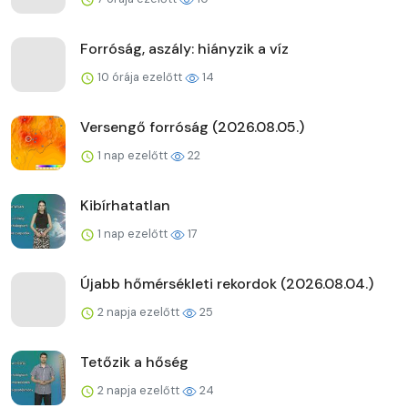
Forróság, aszály: hiányzik a víz
10 órája ezelőtt
14
Versengő forróság (2026.08.05.)
1 nap ezelőtt
22
Kibírhatatlan
1 nap ezelőtt
17
Újabb hőmérsékleti rekordok (2026.08.04.)
2 napja ezelőtt
25
Tetőzik a hőség
2 napja ezelőtt
24