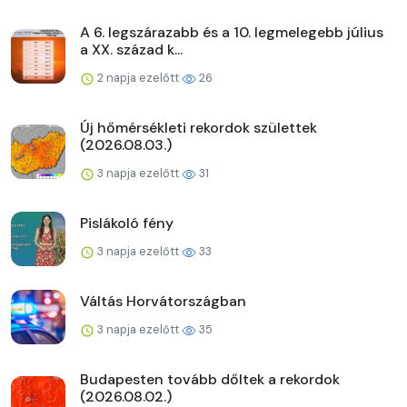
A 6. legszárazabb és a 10. legmelegebb július
a XX. század k...
2 napja ezelőtt
26
Új hőmérsékleti rekordok születtek
(2026.08.03.)
3 napja ezelőtt
31
Pislákoló fény
3 napja ezelőtt
33
Váltás Horvátországban
3 napja ezelőtt
35
Budapesten tovább dőltek a rekordok
(2026.08.02.)