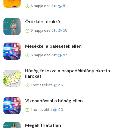
6 napja ezelőtt
51
Örökkön-örökké
6 napja ezelőtt
58
Mesékkel a balesetek ellen
6 napja ezelőtt
57
Hőség fokozza a csapadékhiány okozta
károkat
1 hét ezelőtt
56
Vízcsapással a hőség ellen
1 hét ezelőtt
50
Megállíthatatlan