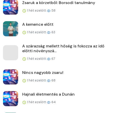
Zsaruk a körzetből: Borsodi tanulmány
1 hét ezelőtt
58
A kemence előtt
1 hét ezelőtt
63
A szárazság mellett hőség is fokozza az idő
előtti növényszá...
1 hét ezelőtt
67
Nincs nagyobb zsaru!
1 hét ezelőtt
68
Hajnali életmentés a Dunán
1 hét ezelőtt
64