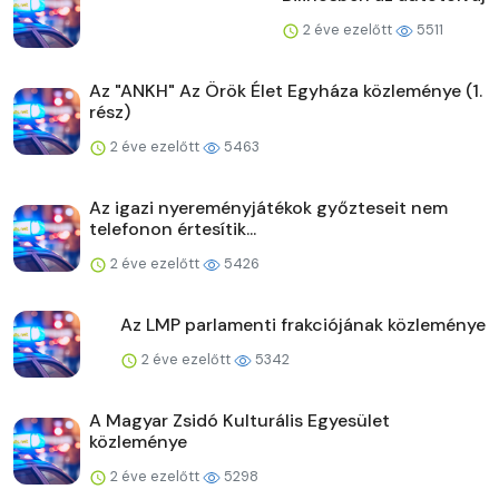
2 éve ezelőtt
5511
Az "ANKH" Az Örök Élet Egyháza közleménye (1.
rész)
2 éve ezelőtt
5463
Az igazi nyereményjátékok győzteseit nem
telefonon értesítik...
2 éve ezelőtt
5426
Az LMP parlamenti frakciójának közleménye
2 éve ezelőtt
5342
A Magyar Zsidó Kulturális Egyesület
közleménye
2 éve ezelőtt
5298