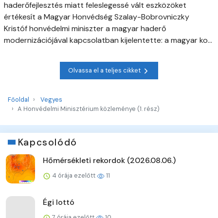
haderőfejlesztés miatt feleslegessé vált eszközöket
értékesít a Magyar Honvédség Szalay-Bobrovniczky
Kristóf honvédelmi miniszter a magyar haderő
modernizációjával kapcsolatban kijelentette: a magyar ko...
Olvassa el a teljes cikket
Főoldal
Vegyes
A Honvédelmi Minisztérium közleménye (1. rész)
Kapcsolódó
Hőmérsékleti rekordok (2026.08.06.)
4 órája ezelőtt
11
Égi lottó
7 órája ezelőtt
10