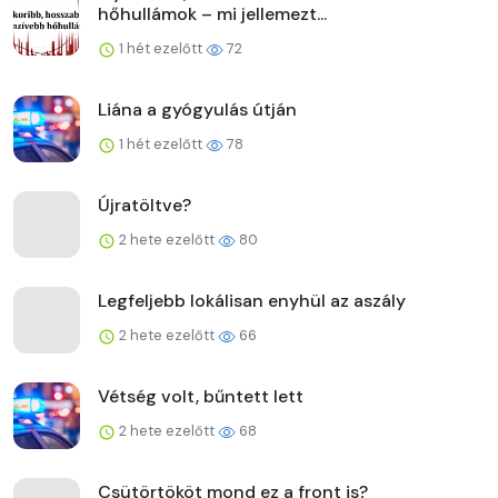
hőhullámok – mi jellemezt...
1 hét ezelőtt
72
Liána a gyógyulás útján
1 hét ezelőtt
78
Újratöltve?
2 hete ezelőtt
80
Legfeljebb lokálisan enyhül az aszály
2 hete ezelőtt
66
Vétség volt, bűntett lett
2 hete ezelőtt
68
Csütörtököt mond ez a front is?