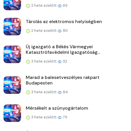
2 hete ezelőtt
69
Tárolás az elektromos helyiségben
2 hete ezelőtt
80
Új igazgató a Békés Vármegyei
Katasztrófavédelmi Igazgatóság...
3 hete ezelőtt
92
Marad a balesetveszélyes rakpart
Budapesten
3 hete ezelőtt
84
Mérsékelt a szúnyogártalom
3 hete ezelőtt
79