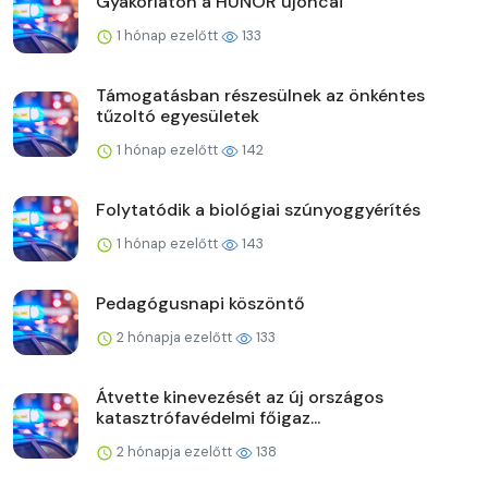
Gyakorlaton a HUNOR újoncai
1 hónap ezelőtt
133
Támogatásban részesülnek az önkéntes
tűzoltó egyesületek
1 hónap ezelőtt
142
Folytatódik a biológiai szúnyoggyérítés
1 hónap ezelőtt
143
Pedagógusnapi köszöntő
2 hónapja ezelőtt
133
Átvette kinevezését az új országos
katasztrófavédelmi főigaz...
2 hónapja ezelőtt
138