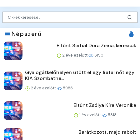
Népszerű
Eltűnt Serhal Dóra Zeina, keressük
2 éve ezelőtt
6190
Gyalogátkelőhelyen ütött el egy fiatal nőt egy
KIA Szombathe...
2 éve ezelőtt
5985
Eltűnt Zsólya Kíra Veronika
1 év ezelőtt
5818
Barátkozott, majd rabolt