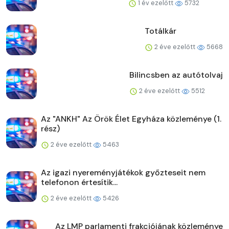
1 év ezelőtt
5732
Totálkár
2 éve ezelőtt
5668
Bilincsben az autótolvaj
2 éve ezelőtt
5512
Az "ANKH" Az Örök Élet Egyháza közleménye (1.
rész)
2 éve ezelőtt
5463
Az igazi nyereményjátékok győzteseit nem
telefonon értesítik...
2 éve ezelőtt
5426
Az LMP parlamenti frakciójának közleménye