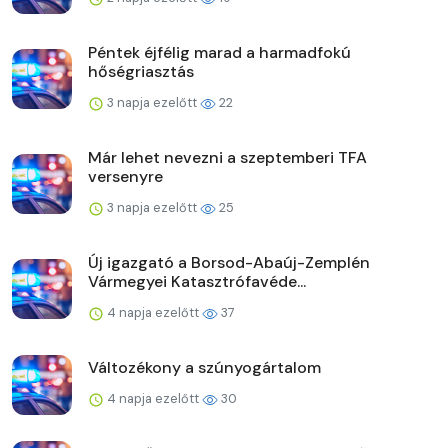
Péntek éjfélig marad a harmadfokú
hőségriasztás
3 napja ezelőtt
22
Már lehet nevezni a szeptemberi TFA
versenyre
3 napja ezelőtt
25
Új igazgató a Borsod-Abaúj-Zemplén
Vármegyei Katasztrófavéde...
4 napja ezelőtt
37
Változékony a szúnyogártalom
4 napja ezelőtt
30