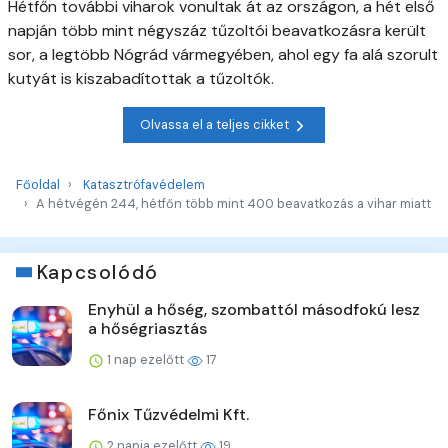
Hétfőn további viharok vonultak át az országon, a hét első
napján több mint négyszáz tűzoltói beavatkozásra került
sor, a legtöbb Nógrád vármegyében, ahol egy fa alá szorult
kutyát is kiszabadítottak a tűzoltók.
Olvassa el a teljes cikket
Főoldal
Katasztrófavédelem
A hétvégén 244, hétfőn több mint 400 beavatkozás a vihar miatt
Kapcsolódó
Enyhül a hőség, szombattól másodfokú lesz
a hőségriasztás
1 nap ezelőtt
17
Főnix Tűzvédelmi Kft.
2 napja ezelőtt
19