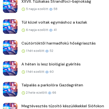
XXVII. Tűzkakas Strandfoci-bajnokság
5 napja ezelőtt
58
Túl közel voltak egymáshoz a kazlak
6 napja ezelőtt
41
Csütörtöktől harmadfokú hőségriasztás
1 hét ezelőtt
52
A héten is lesz biológiai gyérítés
1 hét ezelőtt
60
Talpalás a parkolóra Gazdagréten
2 hete ezelőtt
66
Megtévesztés tűzoltó készülékekkel Siófokon