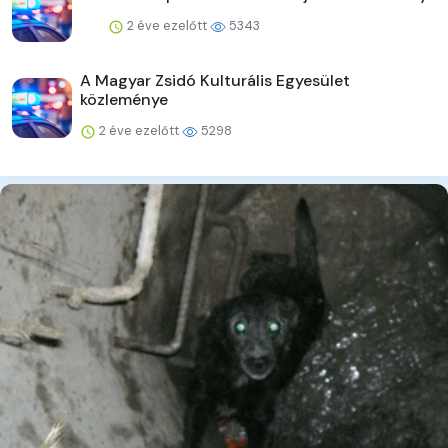
2 éve ezelőtt
5343
A Magyar Zsidó Kulturális Egyesület
közleménye
2 éve ezelőtt
5298