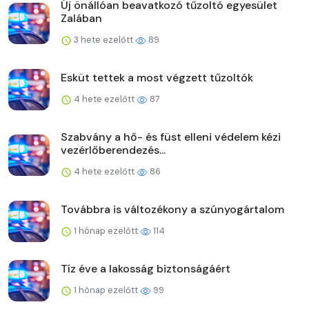
Új önállóan beavatkozó tűzoltó egyesület
Zalában
3 hete ezelőtt
89
Esküt tettek a most végzett tűzoltók
4 hete ezelőtt
87
Szabvány a hő- és füst elleni védelem kézi
vezérlőberendezés...
4 hete ezelőtt
86
Továbbra is változékony a szúnyogártalom
1 hónap ezelőtt
114
Tíz éve a lakosság biztonságáért
1 hónap ezelőtt
99