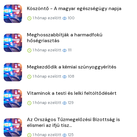
Köszöntő - A magyar egészségügy napja
1 hónap ezelőtt
100
Meghosszabbítják a harmadfokú
hőségriasztás
1 hónap ezelőtt
111
Megkezdődik a kémiai szúnyoggyérítés
1 hónap ezelőtt
108
Vitaminok a testi és lelki feltöltődésért
1 hónap ezelőtt
129
Az Országos Tűzmegelőzési Bizottság is
elismeri az ifjú tisz...
1 hónap ezelőtt
125