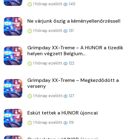
1 hónap ezelőtt
145
Ne várjunk őszig a kéményellenőrzéssel!
1 hónap ezelőtt
131
Grimpday XX-Treme – A HUNOR a tizedik
helyen végzett Belgium...
1 hónap ezelőtt
122
Grimpday XX-Treme – Megkezdődött a
verseny
1 hónap ezelőtt
127
Esküt tettek a HUNOR újoncai
1 hónap ezelőtt
119