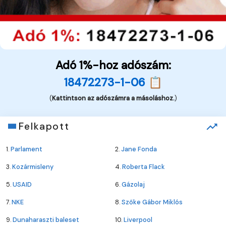
Adó 1%-hoz adószám:
18472273-1-06 📋
(
Kattintson az adószámra a másoláshoz.
)
Felkapott
1.
Parlament
2.
Jane Fonda
3.
Kozármisleny
4.
Roberta Flack
5.
USAID
6.
Gázolaj
7.
NKE
8.
Szőke Gábor Miklós
9.
Dunaharaszti baleset
10.
Liverpool