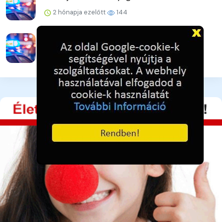
2 hónapja ezelőtt
144
Konferencia a tűzvédelmi kockázatokról
2 hónapja ezelőtt
142