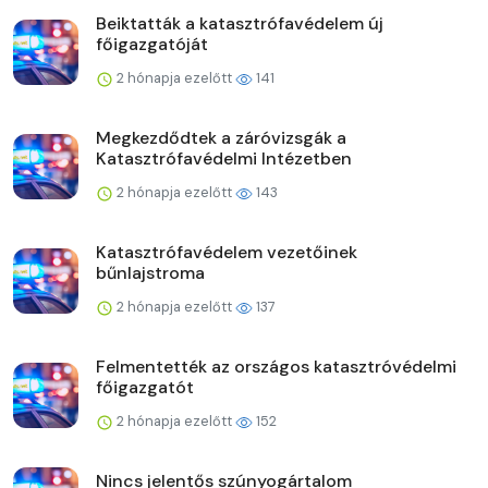
Beiktatták a katasztrófavédelem új
főigazgatóját
2 hónapja ezelőtt
141
Megkezdődtek a záróvizsgák a
Katasztrófavédelmi Intézetben
2 hónapja ezelőtt
143
Katasztrófavédelem vezetőinek
bűnlajstroma
2 hónapja ezelőtt
137
Felmentették az országos katasztróvédelmi
főigazgatót
2 hónapja ezelőtt
152
Nincs jelentős szúnyogártalom