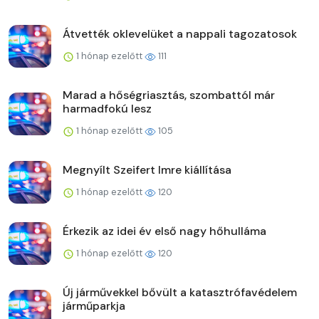
Átvették oklevelüket a nappali tagozatosok
1 hónap ezelőtt
111
Marad a hőségriasztás, szombattól már
harmadfokú lesz
1 hónap ezelőtt
105
Megnyílt Szeifert Imre kiállítása
1 hónap ezelőtt
120
Érkezik az idei év első nagy hőhulláma
1 hónap ezelőtt
120
Új járművekkel bővült a katasztrófavédelem
járműparkja