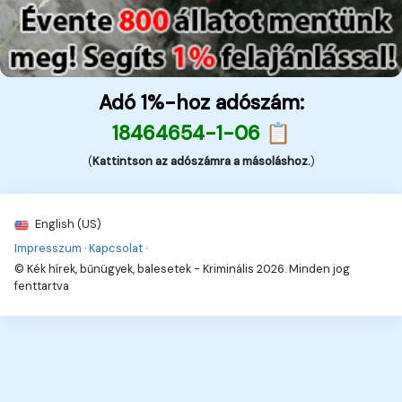
Adó 1%-hoz adószám:
18464654-1-06 📋
(
Kattintson az adószámra a másoláshoz.
)
English (US)
Impresszum
·
Kapcsolat
·
© Kék hírek, bűnügyek, balesetek - Kriminális 2026. Minden jog
fenttartva