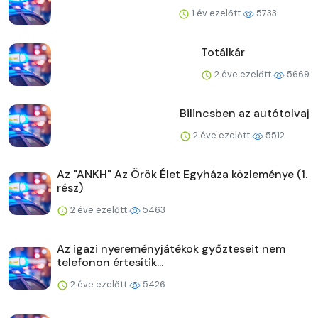
1 év ezelőtt
5733
Totálkár
2 éve ezelőtt
5669
Bilincsben az autótolvaj
2 éve ezelőtt
5512
Az "ANKH" Az Örök Élet Egyháza közleménye (1.
rész)
2 éve ezelőtt
5463
Az igazi nyereményjátékok győzteseit nem
telefonon értesítik...
2 éve ezelőtt
5426