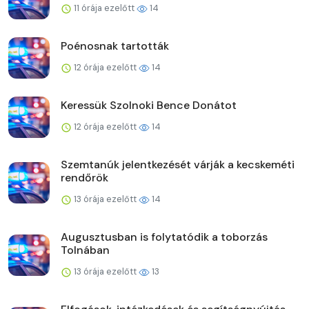
11 órája ezelőtt
14
Poénosnak tartották
12 órája ezelőtt
14
Keressük Szolnoki Bence Donátot
12 órája ezelőtt
14
Szemtanúk jelentkezését várják a kecskeméti
rendőrök
13 órája ezelőtt
14
Augusztusban is folytatódik a toborzás
Tolnában
13 órája ezelőtt
13