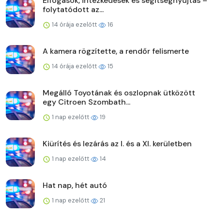
Elfogások, intézkedések és segítségnyújtás –
folytatódott az...
14 órája ezelőtt
16
A kamera rögzítette, a rendőr felismerte
14 órája ezelőtt
15
Megálló Toyotának és oszlopnak ütközött
egy Citroen Szombath...
1 nap ezelőtt
19
Kiürítés és lezárás az I. és a XI. kerületben
1 nap ezelőtt
14
Hat nap, hét autó
1 nap ezelőtt
21