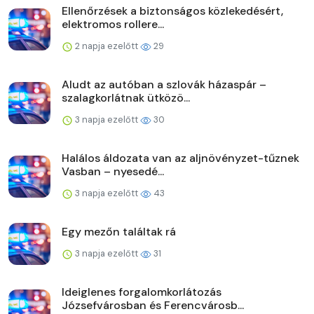
Ellenőrzések a biztonságos közlekedésért,
elektromos rollere...
2 napja ezelőtt
29
Aludt az autóban a szlovák házaspár –
szalagkorlátnak ütközö...
3 napja ezelőtt
30
Halálos áldozata van az aljnövényzet-tűznek
Vasban – nyesedé...
3 napja ezelőtt
43
Egy mezőn találtak rá
3 napja ezelőtt
31
Ideiglenes forgalomkorlátozás
Józsefvárosban és Ferencvárosb...