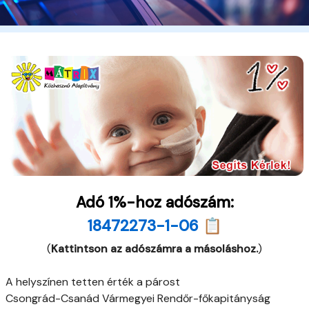
Adó 1%-hoz adószám:
18472273-1-06 📋
(
Kattintson az adószámra a másoláshoz.
)
A helyszínen tetten érték a párost
Csongrád-Csanád Vármegyei Rendőr-főkapitányság