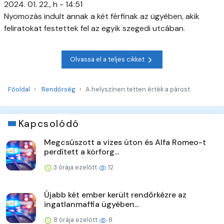
2024. 01. 22., h - 14:51
Nyomozás indult annak a két férfinak az ügyében, akik
feliratokat festettek fel az egyik szegedi utcában.
Olvassa el a teljes cikket
Főoldal
Rendőrség
A helyszínen tetten érték a párost
Kapcsolódó
Megcsúszott a vizes úton és Alfa Romeo-t
perdített a körforg...
3 órája ezelőtt
12
Újabb két ember került rendőrkézre az
ingatlanmaffia ügyében...
8 órája ezelőtt
8