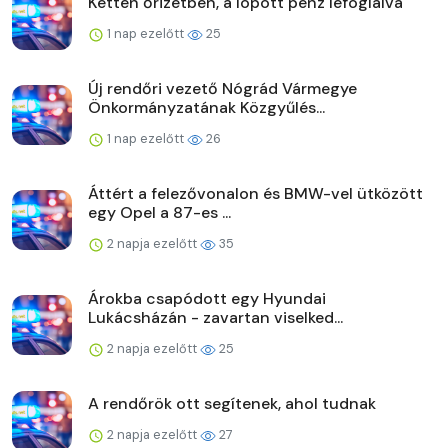
Ketten őrizetben, a lopott pénz lefoglalva
1 nap ezelőtt
25
Új rendőri vezető Nógrád Vármegye
Önkormányzatának Közgyűlés...
1 nap ezelőtt
26
Áttért a felezővonalon és BMW-vel ütközött
egy Opel a 87-es ...
2 napja ezelőtt
35
Árokba csapódott egy Hyundai
Lukácsházán - zavartan viselked...
2 napja ezelőtt
25
A rendőrök ott segítenek, ahol tudnak
2 napja ezelőtt
27