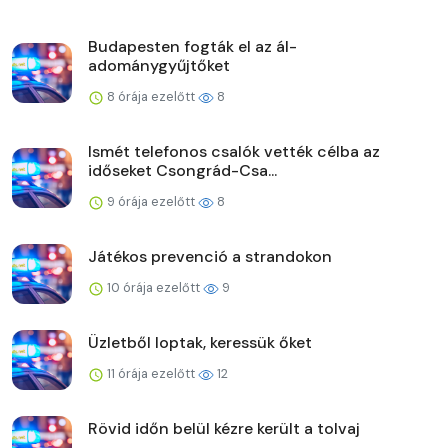
Budapesten fogták el az ál-
adománygyűjtőket
8 órája ezelőtt
8
Ismét telefonos csalók vették célba az
időseket Csongrád-Csa...
9 órája ezelőtt
8
Játékos prevenció a strandokon
10 órája ezelőtt
9
Üzletből loptak, keressük őket
11 órája ezelőtt
12
Rövid időn belül kézre került a tolvaj