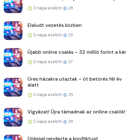
2 napja ezelőtt
28
Elaludt vezetés közben
2 napja ezelőtt
23
Újabb online csalás – 32 millió forint a kár
2 napja ezelőtt
27
Üres házakra utaztak – öt betörés fél év
alatt
2 napja ezelőtt
25
Vigyázat! Újra támadnak az online csalók!
2 napja ezelőtt
28
Ütéssel rendezte a konfliktust