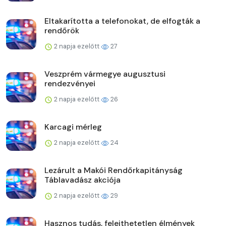
Eltakarította a telefonokat, de elfogták a
rendőrök
2 napja ezelőtt
27
Veszprém vármegye augusztusi
rendezvényei
2 napja ezelőtt
26
Karcagi mérleg
2 napja ezelőtt
24
Lezárult a Makói Rendőrkapitányság
Táblavadász akciója
2 napja ezelőtt
29
Hasznos tudás, felejthetetlen élmények