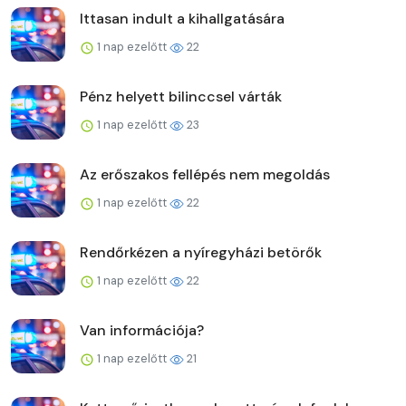
Ittasan indult a kihallgatására
1 nap ezelőtt
22
Pénz helyett bilinccsel várták
1 nap ezelőtt
23
Az erőszakos fellépés nem megoldás
1 nap ezelőtt
22
Rendőrkézen a nyíregyházi betörők
1 nap ezelőtt
22
Van információja?
1 nap ezelőtt
21