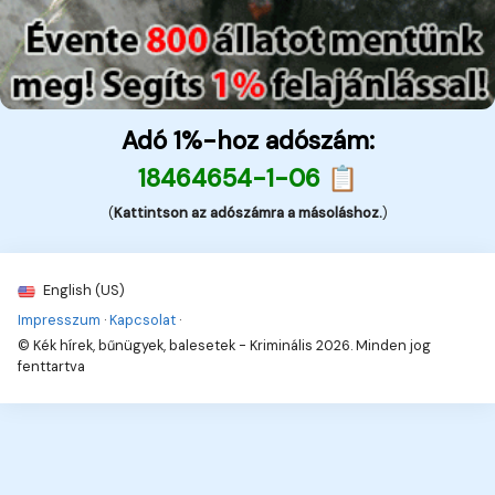
Adó 1%-hoz adószám:
18464654-1-06 📋
(
Kattintson az adószámra a másoláshoz.
)
English (US)
Impresszum
·
Kapcsolat
·
© Kék hírek, bűnügyek, balesetek - Kriminális 2026. Minden jog
fenttartva