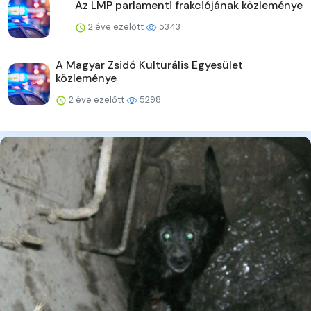
Az LMP parlamenti frakciójának közleménye
2 éve ezelőtt
5343
A Magyar Zsidó Kulturális Egyesület
közleménye
2 éve ezelőtt
5298