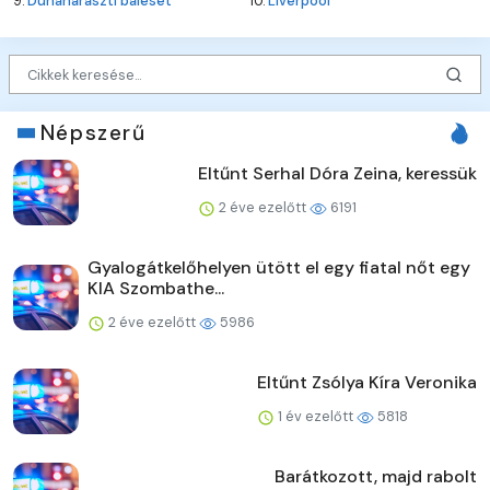
9.
Dunaharaszti baleset
10.
Liverpool
Népszerű
Eltűnt Serhal Dóra Zeina, keressük
2 éve ezelőtt
6191
Gyalogátkelőhelyen ütött el egy fiatal nőt egy
KIA Szombathe...
2 éve ezelőtt
5986
Eltűnt Zsólya Kíra Veronika
1 év ezelőtt
5818
Barátkozott, majd rabolt