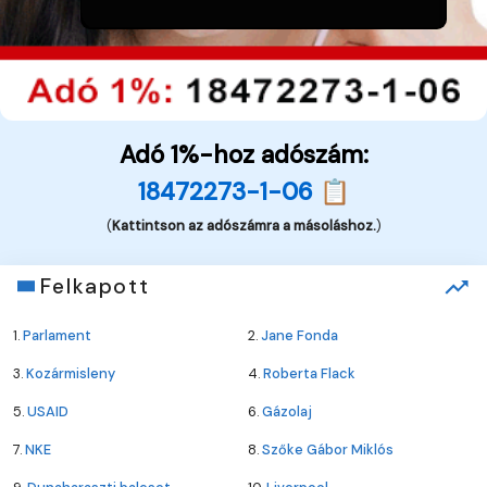
Adó 1%-hoz adószám:
18472273-1-06 📋
(
Kattintson az adószámra a másoláshoz.
)
Felkapott
1.
Parlament
2.
Jane Fonda
3.
Kozármisleny
4.
Roberta Flack
5.
USAID
6.
Gázolaj
7.
NKE
8.
Szőke Gábor Miklós