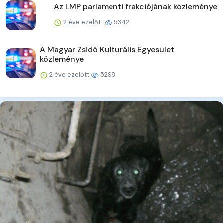
Az LMP parlamenti frakciójának közleménye
2 éve ezelőtt
5342
A Magyar Zsidó Kulturális Egyesület
közleménye
2 éve ezelőtt
5298