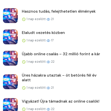
Hasznos tudás, felejthetetlen élmények
1 nap ezelőtt
21
Elaludt vezetés közben
1 nap ezelőtt
17
Újabb online csalás – 32 millió forint a kár
1 nap ezelőtt
22
Üres házakra utaztak – öt betörés fél év
alatt
1 nap ezelőtt
21
Vigyázat! Újra támadnak az online csalók!
1 nap ezelőtt
22