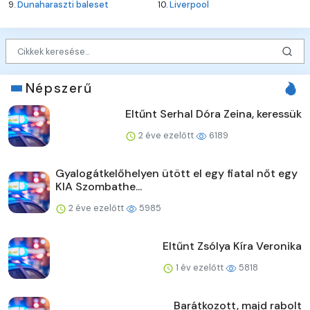
9.
Dunaharaszti baleset
10.
Liverpool
Népszerű
Eltűnt Serhal Dóra Zeina, keressük
2 éve ezelőtt
6189
Gyalogátkelőhelyen ütött el egy fiatal nőt egy
KIA Szombathe...
2 éve ezelőtt
5985
Eltűnt Zsólya Kíra Veronika
1 év ezelőtt
5818
Barátkozott, majd rabolt