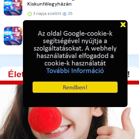
Kiskunfélegyházán
3 napja ezelőtt
35
A lakat nem állta útját
3 napja ezelőtt
38