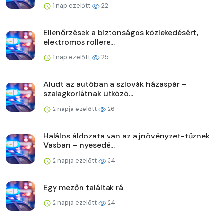
1 nap ezelőtt
22
Ellenőrzések a biztonságos közlekedésért,
elektromos rollere...
1 nap ezelőtt
25
Aludt az autóban a szlovák házaspár –
szalagkorlátnak ütközö...
2 napja ezelőtt
26
Halálos áldozata van az aljnövényzet-tűznek
Vasban – nyesedé...
2 napja ezelőtt
34
Egy mezőn találtak rá
2 napja ezelőtt
24