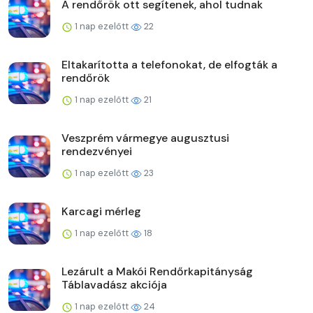
A rendőrök ott segítenek, ahol tudnak
1 nap ezelőtt
22
Eltakarította a telefonokat, de elfogták a
rendőrök
1 nap ezelőtt
21
Veszprém vármegye augusztusi
rendezvényei
1 nap ezelőtt
23
Karcagi mérleg
1 nap ezelőtt
18
Lezárult a Makói Rendőrkapitányság
Táblavadász akciója
1 nap ezelőtt
24