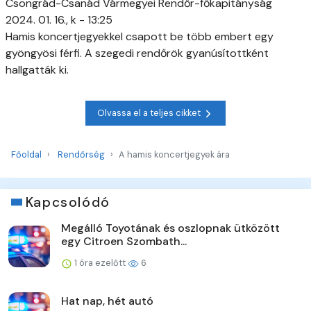
Csongrád-Csanád Vármegyei Rendőr-főkapitányság
2024. 01. 16., k - 13:25
Hamis koncertjegyekkel csapott be több embert egy
gyöngyösi férfi. A szegedi rendőrök gyanúsítottként
hallgatták ki.
Olvassa el a teljes cikket
Főoldal
Rendőrség
A hamis koncertjegyek ára
Kapcsolódó
Megálló Toyotának és oszlopnak ütközött
egy Citroen Szombath...
1 óra ezelőtt
6
Hat nap, hét autó