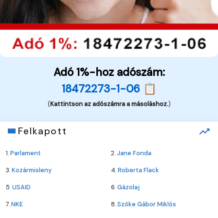
Adó 1%-hoz adószám:
18472273-1-06 📋
(
Kattintson az adószámra a másoláshoz.
)
Felkapott
1.
Parlament
2.
Jane Fonda
3.
Kozármisleny
4.
Roberta Flack
5.
USAID
6.
Gázolaj
7.
NKE
8.
Szőke Gábor Miklós