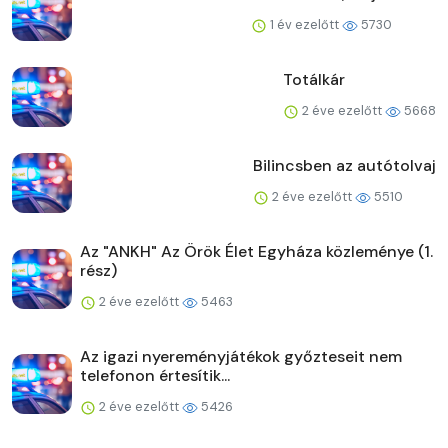
1 év ezelőtt
5730
Totálkár
2 éve ezelőtt
5668
Bilincsben az autótolvaj
2 éve ezelőtt
5510
Az "ANKH" Az Örök Élet Egyháza közleménye (1.
rész)
2 éve ezelőtt
5463
Az igazi nyereményjátékok győzteseit nem
telefonon értesítik...
2 éve ezelőtt
5426