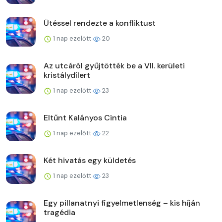
Ütéssel rendezte a konfliktust
1 nap ezelőtt
20
Az utcáról gyűjtötték be a VII. kerületi
kristálydílert
1 nap ezelőtt
23
Eltűnt Kalányos Cintia
1 nap ezelőtt
22
Két hivatás egy küldetés
1 nap ezelőtt
23
Egy pillanatnyi figyelmetlenség – kis híján
tragédia