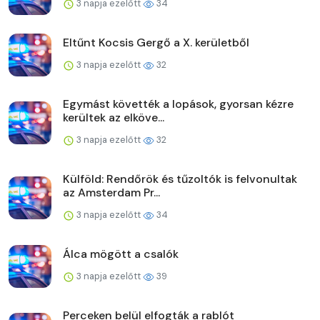
3 napja ezelőtt
34
Eltűnt Kocsis Gergő a X. kerületből
3 napja ezelőtt
32
Egymást követték a lopások, gyorsan kézre
kerültek az elköve...
3 napja ezelőtt
32
Külföld: Rendőrök és tűzoltók is felvonultak
az Amsterdam Pr...
3 napja ezelőtt
34
Álca mögött a csalók
3 napja ezelőtt
39
Perceken belül elfogták a rablót