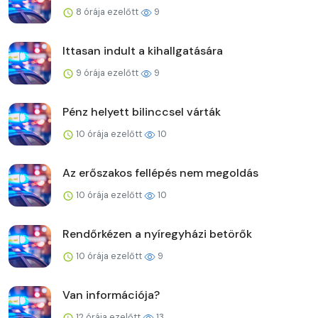
8 órája ezelőtt
9
Ittasan indult a kihallgatására
9 órája ezelőtt
9
Pénz helyett bilinccsel várták
10 órája ezelőtt
10
Az erőszakos fellépés nem megoldás
10 órája ezelőtt
10
Rendőrkézen a nyíregyházi betörők
10 órája ezelőtt
9
Van információja?
12 órája ezelőtt
13