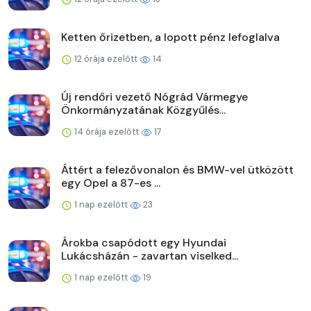
Ketten őrizetben, a lopott pénz lefoglalva
12 órája ezelőtt
14
Új rendőri vezető Nógrád Vármegye
Önkormányzatának Közgyűlés...
14 órája ezelőtt
17
Áttért a felezővonalon és BMW-vel ütközött
egy Opel a 87-es ...
1 nap ezelőtt
23
Árokba csapódott egy Hyundai
Lukácsházán - zavartan viselked...
1 nap ezelőtt
19