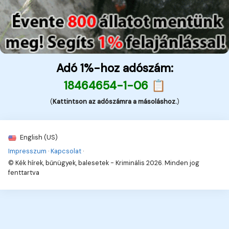
Adó 1%-hoz adószám:
18464654-1-06 📋
(
Kattintson az adószámra a másoláshoz.
)
English (US)
Impresszum
·
Kapcsolat
·
© Kék hírek, bűnügyek, balesetek - Kriminális 2026. Minden jog
fenttartva