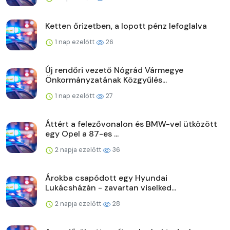
Ketten őrizetben, a lopott pénz lefoglalva
1 nap ezelőtt
26
Új rendőri vezető Nógrád Vármegye
Önkormányzatának Közgyűlés...
1 nap ezelőtt
27
Áttért a felezővonalon és BMW-vel ütközött
egy Opel a 87-es ...
2 napja ezelőtt
36
Árokba csapódott egy Hyundai
Lukácsházán - zavartan viselked...
2 napja ezelőtt
28