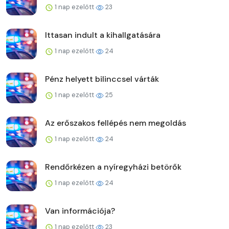
1 nap ezelőtt
23
Ittasan indult a kihallgatására
1 nap ezelőtt
24
Pénz helyett bilinccsel várták
1 nap ezelőtt
25
Az erőszakos fellépés nem megoldás
1 nap ezelőtt
24
Rendőrkézen a nyíregyházi betörők
1 nap ezelőtt
24
Van információja?
1 nap ezelőtt
23