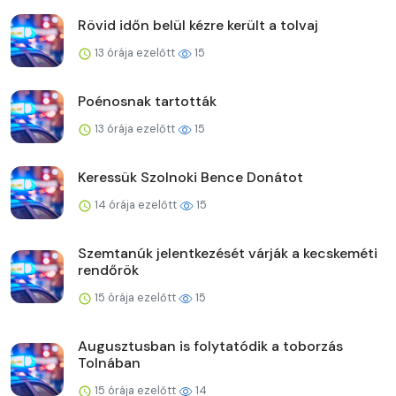
Rövid időn belül kézre került a tolvaj
13 órája ezelőtt
15
Poénosnak tartották
13 órája ezelőtt
15
Keressük Szolnoki Bence Donátot
14 órája ezelőtt
15
Szemtanúk jelentkezését várják a kecskeméti
rendőrök
15 órája ezelőtt
15
Augusztusban is folytatódik a toborzás
Tolnában
15 órája ezelőtt
14