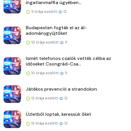
ingatlanmaffia ügyében...
9 órája ezelőtt
12
Budapesten fogták el az ál-
adománygyűjtőket
10 órája ezelőtt
11
Ismét telefonos csalók vették célba az
időseket Csongrád-Csa...
10 órája ezelőtt
11
Játékos prevenció a strandokon
12 órája ezelőtt
12
Üzletből loptak, keressük őket
13 órája ezelőtt
13