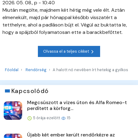
2026. 05. 08., p - 10:40
Miután megölte, majdnem két hétig még vele élt. Aztán
elmenekült, majd pár hónappal később visszatért a
tetthelyre, ahol a padláson bújt el. Végül az buktatta le,
hogy a spájzból folyamatosan ette a barackbefőttet.
Olvassa el a teljes cikket
Főoldal
Rendőrség
A halott nő nevében írt hetekig a gyilkos
Kapcsolódó
Megcsúszott a vizes úton és Alfa Romeo-t
perdített a körforg...
5 órája ezelőtt
15
Újabb két ember került rendőrkézre az