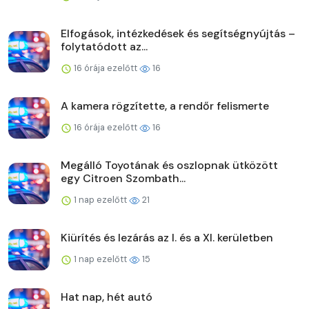
Elfogások, intézkedések és segítségnyújtás –
folytatódott az...
16 órája ezelőtt
16
A kamera rögzítette, a rendőr felismerte
16 órája ezelőtt
16
Megálló Toyotának és oszlopnak ütközött
egy Citroen Szombath...
1 nap ezelőtt
21
Kiürítés és lezárás az I. és a XI. kerületben
1 nap ezelőtt
15
Hat nap, hét autó