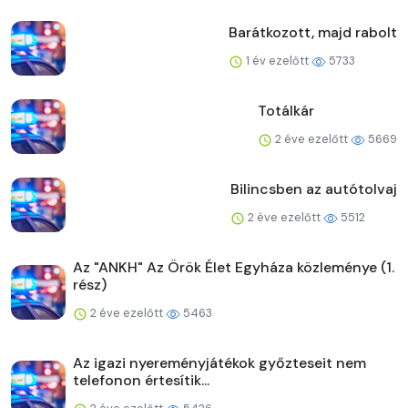
Barátkozott, majd rabolt
1 év ezelőtt
5733
Totálkár
2 éve ezelőtt
5669
Bilincsben az autótolvaj
2 éve ezelőtt
5512
Az "ANKH" Az Örök Élet Egyháza közleménye (1.
rész)
2 éve ezelőtt
5463
Az igazi nyereményjátékok győzteseit nem
telefonon értesítik...