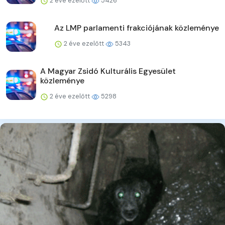
2 éve ezelőtt
5426
Az LMP parlamenti frakciójának közleménye
2 éve ezelőtt
5343
A Magyar Zsidó Kulturális Egyesület
közleménye
2 éve ezelőtt
5298