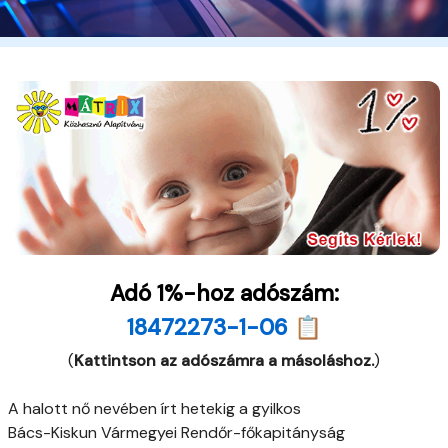
Adó 1%-hoz adószám:
18472273-1-06 📋
(
Kattintson az adószámra a másoláshoz.
)
A halott nő nevében írt hetekig a gyilkos
Bács-Kiskun Vármegyei Rendőr-főkapitányság