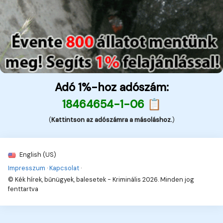
Adó 1%-hoz adószám:
18464654-1-06 📋
(
Kattintson az adószámra a másoláshoz.
)
English (US)
Impresszum
·
Kapcsolat
·
© Kék hírek, bűnügyek, balesetek - Kriminális 2026. Minden jog
fenttartva