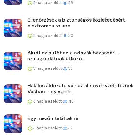
2 napja ezelőtt
28
Ellenőrzések a biztonságos közlekedésért,
elektromos rollere...
2 napja ezelőtt
30
Aludt az autóban a szlovák házaspár –
szalagkorlátnak ütközö...
3 napja ezelőtt
32
Halálos áldozata van az aljnövényzet-tűznek
Vasban – nyesedé...
3 napja ezelőtt
46
Egy mezőn találtak rá
3 napja ezelőtt
32