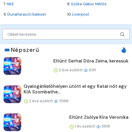
7.
NKE
8.
Szőke Gábor Miklós
9.
Dunaharaszti baleset
10.
Liverpool
Népszerű
Eltűnt Serhal Dóra Zeina, keressük
2 éve ezelőtt
6191
Gyalogátkelőhelyen ütött el egy fiatal nőt egy
KIA Szombathe...
2 éve ezelőtt
5986
Eltűnt Zsólya Kíra Veronika
1 év ezelőtt
5818