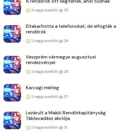
A rendőrök ott segítenek, ahol tudnak
2 napja ezelőtt
29
Eltakarította a telefonokat, de elfogták a
rendőrök
2 napja ezelőtt
29
Veszprém vármegye augusztusi
rendezvényei
2 napja ezelőtt
29
Karcagi mérleg
2 napja ezelőtt
27
Lezárult a Makói Rendőrkapitányság
Táblavadász akciója
2 napja ezelőtt
31