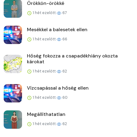
Örökkön-örökké
1 hét ezelőtt
67
Mesékkel a balesetek ellen
1 hét ezelőtt
66
Hőség fokozza a csapadékhiány okozta
károkat
1 hét ezelőtt
62
Vízcsapással a hőség ellen
1 hét ezelőtt
60
Megállíthatatlan
1 hét ezelőtt
62