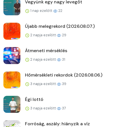
Vegyünk egy nagy levegőt
1 nap ezelőtt
22
Újabb melegrekord (2026.08.07.)
2 napja ezelőtt
29
Átmeneti mérséklés
2 napja ezelőtt
31
Hőmérsékleti rekordok (2026.08.06.)
3 napja ezelőtt
39
Égi lottó
3 napja ezelőtt
37
Forróság, aszály: hiányzik a víz