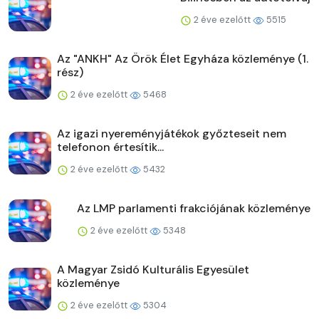
2 éve ezelőtt
5515
Az "ANKH" Az Örök Élet Egyháza közleménye (1.
rész)
2 éve ezelőtt
5468
Az igazi nyereményjátékok győzteseit nem
telefonon értesítik...
2 éve ezelőtt
5432
Az LMP parlamenti frakciójának közleménye
2 éve ezelőtt
5348
A Magyar Zsidó Kulturális Egyesület
közleménye
2 éve ezelőtt
5304