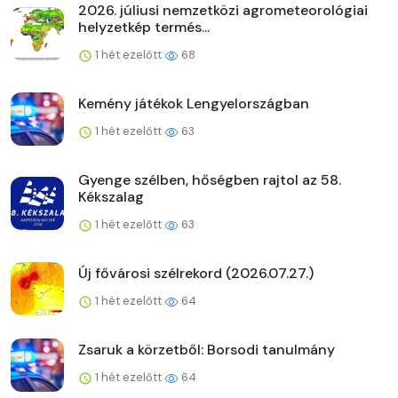
2026. júliusi nemzetközi agrometeorológiai
helyzetkép termés...
1 hét ezelőtt
68
Kemény játékok Lengyelországban
1 hét ezelőtt
63
Gyenge szélben, hőségben rajtol az 58.
Kékszalag
1 hét ezelőtt
63
Új fővárosi szélrekord (2026.07.27.)
1 hét ezelőtt
64
Zsaruk a körzetből: Borsodi tanulmány
1 hét ezelőtt
64