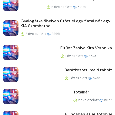
2 éve ezelőtt
6205
Gyalogátkelőhelyen ütött el egy fiatal nőt egy
KIA Szombathe...
2 éve ezelőtt
5995
Eltűnt Zsólya Kíra Veronika
1 év ezelőtt
5823
Barátkozott, majd rabolt
1 év ezelőtt
5738
Totálkár
2 éve ezelőtt
5677
Bilincsben az autótolvaj