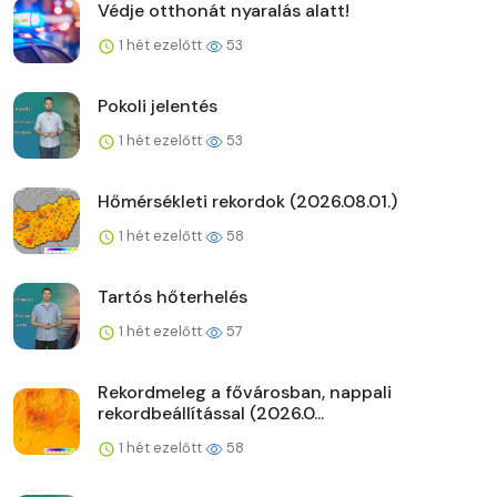
Védje otthonát nyaralás alatt!
1 hét ezelőtt
53
Pokoli jelentés
1 hét ezelőtt
53
Hőmérsékleti rekordok (2026.08.01.)
1 hét ezelőtt
58
Tartós hőterhelés
1 hét ezelőtt
57
Rekordmeleg a fővárosban, nappali
rekordbeállítással (2026.0...
1 hét ezelőtt
58