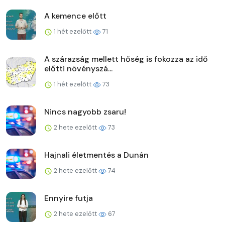
A kemence előtt
1 hét ezelőtt
71
A szárazság mellett hőség is fokozza az idő
előtti növényszá...
1 hét ezelőtt
73
Nincs nagyobb zsaru!
2 hete ezelőtt
73
Hajnali életmentés a Dunán
2 hete ezelőtt
74
Ennyire futja
2 hete ezelőtt
67