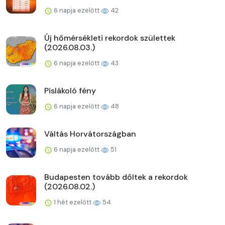
6 napja ezelőtt
42
Új hőmérsékleti rekordok születtek
(2026.08.03.)
6 napja ezelőtt
43
Pislákoló fény
6 napja ezelőtt
48
Váltás Horvátországban
6 napja ezelőtt
51
Budapesten tovább dőltek a rekordok
(2026.08.02.)
1 hét ezelőtt
54