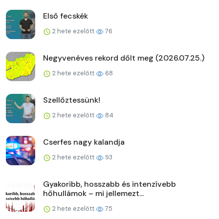
Első fecskék
2 hete ezelőtt
76
Negyvenéves rekord dőlt meg (2026.07.25.)
2 hete ezelőtt
68
Szellőztessünk!
2 hete ezelőtt
84
Cserfes nagy kalandja
2 hete ezelőtt
93
Gyakoribb, hosszabb és intenzívebb
hőhullámok – mi jellemezt...
2 hete ezelőtt
75