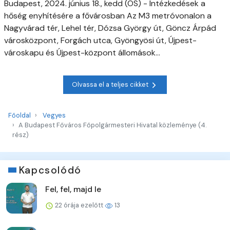
Budapest, 2024. június 18., kedd (OS) - Intézkedések a
hőség enyhítésére a fővárosban Az M3 metróvonalon a
Nagyvárad tér, Lehel tér, Dózsa György út, Göncz Árpád
városközpont, Forgách utca, Gyöngyösi út, Újpest-
városkapu és Újpest-központ állomások...
Olvassa el a teljes cikket
Főoldal
Vegyes
A Budapest Főváros Főpolgármesteri Hivatal közleménye (4.
rész)
Kapcsolódó
Fel, fel, majd le
22 órája ezelőtt
13