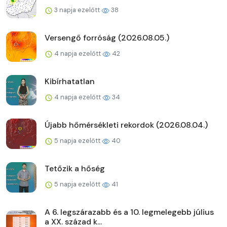
3 napja ezelőtt
38
Versengő forróság (2026.08.05.)
4 napja ezelőtt
42
Kibírhatatlan
4 napja ezelőtt
34
Újabb hőmérsékleti rekordok (2026.08.04.)
5 napja ezelőtt
40
Tetőzik a hőség
5 napja ezelőtt
41
A 6. legszárazabb és a 10. legmelegebb július
a XX. század k...