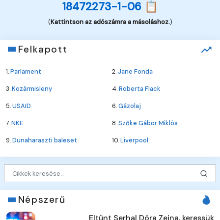
18472273-1-06 📋
(
Kattintson az adószámra a másoláshoz.
)
Felkapott
1.
Parlament
2.
Jane Fonda
3.
Kozármisleny
4.
Roberta Flack
5.
USAID
6.
Gázolaj
7.
NKE
8.
Szőke Gábor Miklós
9.
Dunaharaszti baleset
10.
Liverpool
Népszerű
Eltűnt Serhal Dóra Zeina, keressük