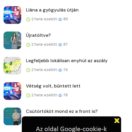
Liána a gyógyulás útján
2 hete ezelőtt
85
Újratöltve?
2 hete ezelőtt
87
Legfeljebb lokálisan enyhül az aszály
2 hete ezelőtt
74
Vétség volt, bűntett lett
2 hete ezelőtt
78
Csütörtököt mond ez a front is?
2 hete ezelőtt
80