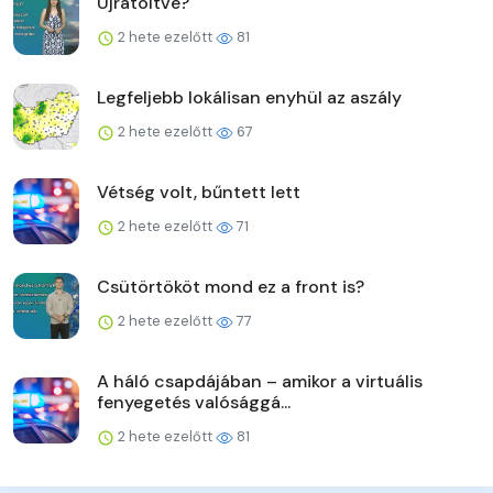
Újratöltve?
2 hete ezelőtt
81
Legfeljebb lokálisan enyhül az aszály
2 hete ezelőtt
67
Vétség volt, bűntett lett
2 hete ezelőtt
71
Csütörtököt mond ez a front is?
2 hete ezelőtt
77
A háló csapdájában – amikor a virtuális
fenyegetés valósággá...
2 hete ezelőtt
81