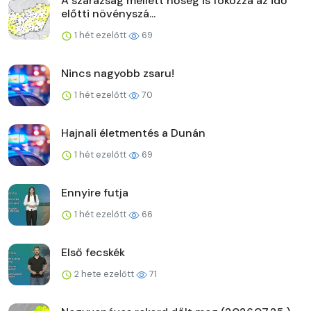
A szárazság mellett hőség is fokozza az idő
előtti növényszá...
1 hét ezelőtt
69
Nincs nagyobb zsaru!
1 hét ezelőtt
70
Hajnali életmentés a Dunán
1 hét ezelőtt
69
Ennyire futja
1 hét ezelőtt
66
Első fecskék
2 hete ezelőtt
71