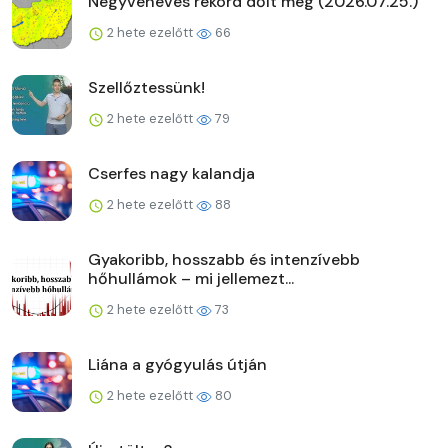
Negyvenéves rekord dőlt meg (2026.07.25.)
2 hete ezelőtt
66
Szellőztessünk!
2 hete ezelőtt
79
Cserfes nagy kalandja
2 hete ezelőtt
88
Gyakoribb, hosszabb és intenzívebb
hőhullámok – mi jellemezt...
2 hete ezelőtt
73
Liána a gyógyulás útján
2 hete ezelőtt
80