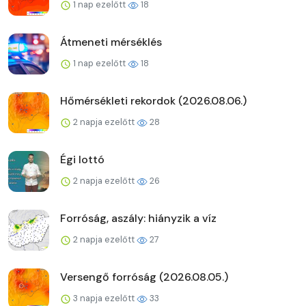
1 nap ezelőtt
18
Átmeneti mérséklés
1 nap ezelőtt
18
Hőmérsékleti rekordok (2026.08.06.)
2 napja ezelőtt
28
Égi lottó
2 napja ezelőtt
26
Forróság, aszály: hiányzik a víz
2 napja ezelőtt
27
Versengő forróság (2026.08.05.)
3 napja ezelőtt
33