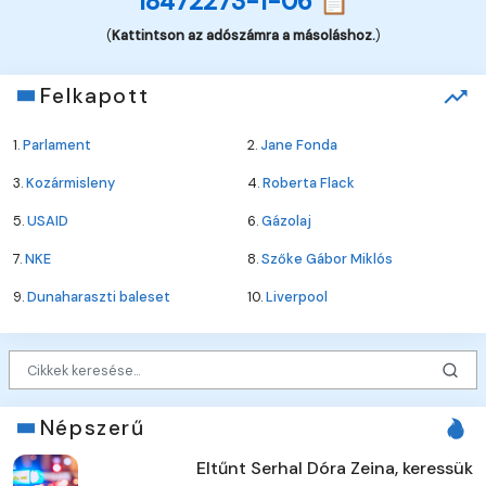
18472273-1-06 📋
(
Kattintson az adószámra a másoláshoz.
)
Felkapott
1.
Parlament
2.
Jane Fonda
3.
Kozármisleny
4.
Roberta Flack
5.
USAID
6.
Gázolaj
7.
NKE
8.
Szőke Gábor Miklós
9.
Dunaharaszti baleset
10.
Liverpool
Népszerű
Eltűnt Serhal Dóra Zeina, keressük