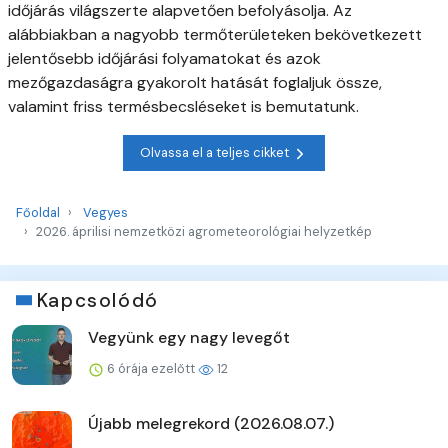
időjárás világszerte alapvetően befolyásolja. Az
alábbiakban a nagyobb termőterületeken bekövetkezett
jelentősebb időjárási folyamatokat és azok
mezőgazdaságra gyakorolt hatását foglaljuk össze,
valamint friss termésbecsléseket is bemutatunk.
Olvassa el a teljes cikket
Főoldal
Vegyes
2026. áprilisi nemzetközi agrometeorológiai helyzetkép
Kapcsolódó
Vegyünk egy nagy levegőt
6 órája ezelőtt
12
Újabb melegrekord (2026.08.07.)