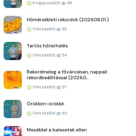
6 napja ezelőtt
48
Hőmérsékleti rekordok (2026.08.01.)
1 hét ezelőtt
55
Tartós hőterhelés
1 hét ezelőtt
54
Rekordmeleg a fővárosban, nappali
rekordbeállítással (2026.0...
1 hét ezelőtt
57
Örökkön-örökké
1 hét ezelőtt
60
Mesékkel a balesetek ellen