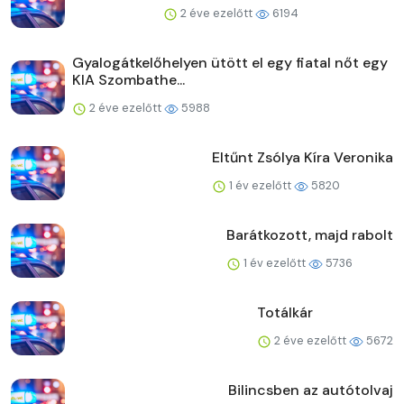
2 éve ezelőtt
6194
Gyalogátkelőhelyen ütött el egy fiatal nőt egy
KIA Szombathe...
2 éve ezelőtt
5988
Eltűnt Zsólya Kíra Veronika
1 év ezelőtt
5820
Barátkozott, majd rabolt
1 év ezelőtt
5736
Totálkár
2 éve ezelőtt
5672
Bilincsben az autótolvaj