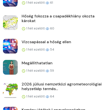
1 hét ezelőtt
61
Hőség fokozza a csapadékhiány okozta
károkat
1 hét ezelőtt
60
Vízcsapással a hőség ellen
1 hét ezelőtt
54
Megállíthatatlan
1 hét ezelőtt
59
2026. júliusi nemzetközi agrometeorológiai
helyzetkép termés...
1 hét ezelőtt
64
Kemény játékok Lengyelországban