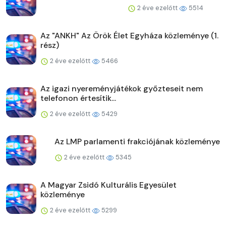
2 éve ezelőtt
5514
Az "ANKH" Az Örök Élet Egyháza közleménye (1.
rész)
2 éve ezelőtt
5466
Az igazi nyereményjátékok győzteseit nem
telefonon értesítik...
2 éve ezelőtt
5429
Az LMP parlamenti frakciójának közleménye
2 éve ezelőtt
5345
A Magyar Zsidó Kulturális Egyesület
közleménye
2 éve ezelőtt
5299