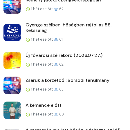
1 hét ezelőtt
62
Gyenge szélben, hőségben rajtol az 58.
Kékszalag
1 hét ezelőtt
61
Új fővárosi szélrekord (2026.07.27.)
1 hét ezelőtt
62
Zsaruk a körzetből: Borsodi tanulmány
1 hét ezelőtt
63
A kemence előtt
1 hét ezelőtt
69