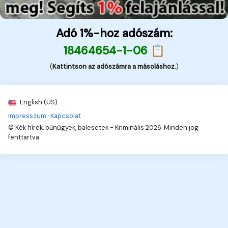
Adó 1%-hoz adószám:
18464654-1-06 📋
(
Kattintson az adószámra a másoláshoz.
)
English (US)
Impresszum
·
Kapcsolat
·
© Kék hírek, bűnügyek, balesetek - Kriminális 2026. Minden jog
fenttartva