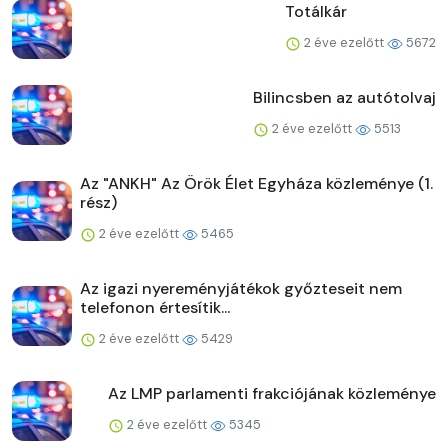
Totálkár
2 éve ezelőtt
5672
Bilincsben az autótolvaj
2 éve ezelőtt
5513
Az "ANKH" Az Örök Élet Egyháza közleménye (1.
rész)
2 éve ezelőtt
5465
Az igazi nyereményjátékok győzteseit nem
telefonon értesítik...
2 éve ezelőtt
5429
Az LMP parlamenti frakciójának közleménye
2 éve ezelőtt
5345