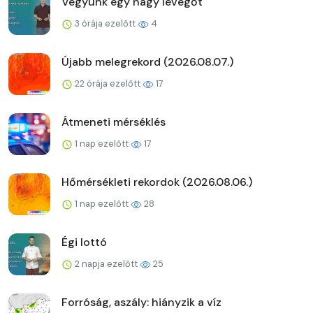
Vegyünk egy nagy levegőt
3 órája ezelőtt
4
Újabb melegrekord (2026.08.07.)
22 órája ezelőtt
17
Átmeneti mérséklés
1 nap ezelőtt
17
Hőmérsékleti rekordok (2026.08.06.)
1 nap ezelőtt
28
Égi lottó
2 napja ezelőtt
25
Forróság, aszály: hiányzik a víz