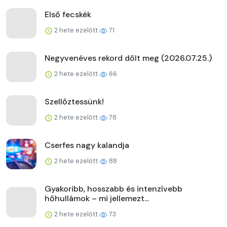
Első fecskék
2 hete ezelőtt
71
Negyvenéves rekord dőlt meg (2026.07.25.)
2 hete ezelőtt
66
Szellőztessünk!
2 hete ezelőtt
78
Cserfes nagy kalandja
2 hete ezelőtt
88
Gyakoribb, hosszabb és intenzívebb
hőhullámok – mi jellemezt...
2 hete ezelőtt
73