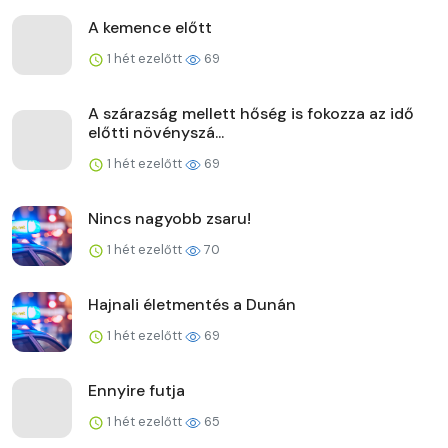
A kemence előtt
1 hét ezelőtt
69
A szárazság mellett hőség is fokozza az idő
előtti növényszá...
1 hét ezelőtt
69
Nincs nagyobb zsaru!
1 hét ezelőtt
70
Hajnali életmentés a Dunán
1 hét ezelőtt
69
Ennyire futja
1 hét ezelőtt
65