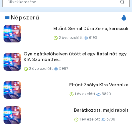
Népszerű
Eltűnt Serhal Dóra Zeina, keressük
2 éve ezelőtt
6193
Gyalogátkelőhelyen ütött el egy fiatal nőt egy
KIA Szombathe...
2 éve ezelőtt
5987
Eltűnt Zsólya Kíra Veronika
1 év ezelőtt
5820
Barátkozott, majd rabolt
1 év ezelőtt
5736