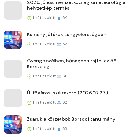
2026. júliusi nemzetközi agrometeorológiai
helyzetkép termés...
1 hét ezelőtt
64
Kemény játékok Lengyelországban
1 hét ezelőtt
62
Gyenge szélben, hőségben rajtol az 58.
Kékszalag
1 hét ezelőtt
61
Új fővárosi szélrekord (2026.07.27.)
1 hét ezelőtt
62
Zsaruk a körzetből: Borsodi tanulmány
1 hét ezelőtt
63