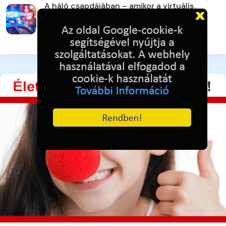
A háló csapdájában – amikor a virtuális
fenyegetés valósággá...
2 hete ezelőtt
80