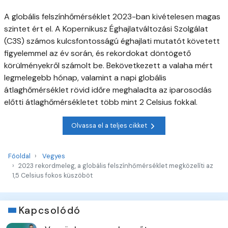
A globális felszínhőmérséklet 2023-ban kivételesen magas
szintet ért el. A Kopernikusz Éghajlatváltozási Szolgálat
(C3S) számos kulcsfontosságú éghajlati mutatót követett
figyelemmel az év során, és rekordokat döntögető
körülményekről számolt be. Bekövetkezett a valaha mért
legmelegebb hónap, valamint a napi globális
átlaghőmérséklet rövid időre meghaladta az iparosodás
előtti átlaghőmérsékletet több mint 2 Celsius fokkal.
Olvassa el a teljes cikket
Főoldal
Vegyes
2023 rekordmeleg, a globális felszínhőmérséklet megközelíti az
1,5 Celsius fokos küszöböt
Kapcsolódó