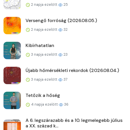
2 napja ezelőtt
25
Versengő forróság (2026.08.05.)
2 napja ezelőtt
32
Kibírhatatlan
3 napja ezelőtt
23
Újabb hőmérsékleti rekordok (2026.08.04.)
3 napja ezelőtt
37
Tetőzik a hőség
4 napja ezelőtt
36
A 6. legszárazabb és a 10. legmelegebb július
a XX. század k...