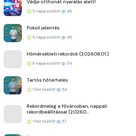
Védje otthonát nyaralás alatt!
5 napja ezelőtt
46
Pokoli jelentés
6 napja ezelőtt
48
Hőmérsékleti rekordok (2026.08.01.)
6 napja ezelőtt
54
Tartós hőterhelés
1 hét ezelőtt
54
Rekordmeleg a fővárosban, nappali
rekordbeállítással (2026.0...
1 hét ezelőtt
57