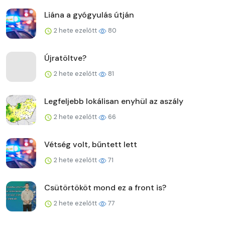
Liána a gyógyulás útján
2 hete ezelőtt
80
Újratöltve?
2 hete ezelőtt
81
Legfeljebb lokálisan enyhül az aszály
2 hete ezelőtt
66
Vétség volt, bűntett lett
2 hete ezelőtt
71
Csütörtököt mond ez a front is?
2 hete ezelőtt
77