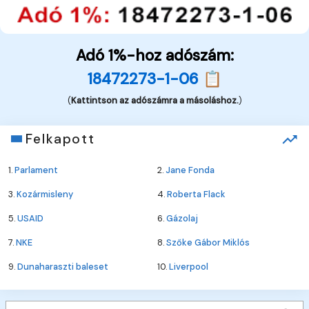
Adó 1%-hoz adószám:
18472273-1-06 📋
(
Kattintson az adószámra a másoláshoz.
)
Felkapott
1.
Parlament
2.
Jane Fonda
3.
Kozármisleny
4.
Roberta Flack
5.
USAID
6.
Gázolaj
7.
NKE
8.
Szőke Gábor Miklós
9.
Dunaharaszti baleset
10.
Liverpool