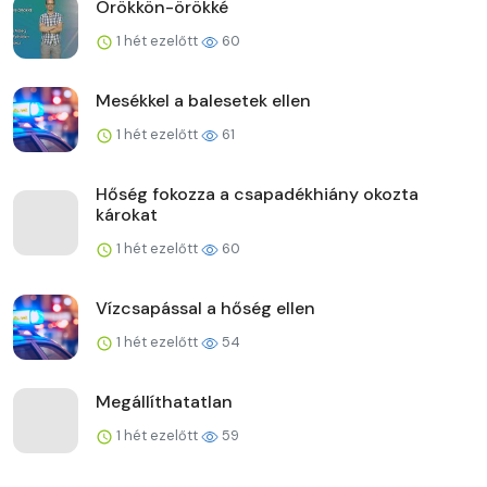
Örökkön-örökké
1 hét ezelőtt
60
Mesékkel a balesetek ellen
1 hét ezelőtt
61
Hőség fokozza a csapadékhiány okozta
károkat
1 hét ezelőtt
60
Vízcsapással a hőség ellen
1 hét ezelőtt
54
Megállíthatatlan
1 hét ezelőtt
59