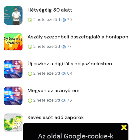
Hétvégéig 30 alatt
2 hete ezelőtt
75
Aszály szezonbeli összefoglaló a honlapon
2 hete ezelőtt
77
Új eszköz a digitális helyszínelésben
2 hete ezelőtt
84
Megvan az aranyérem!
2 hete ezelőtt
76
Kevés esőt adó záporok
2 hete ezelőtt
73