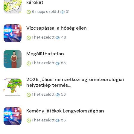
károkat
6 napja ezelőtt
51
Vízcsapással a hőség ellen
1 hét ezelőtt
48
Megállíthatatlan
1 hét ezelőtt
55
2026. júliusi nemzetközi agrometeorológiai
helyzetkép termés...
1 hét ezelőtt
56
Kemény játékok Lengyelországban
1 hét ezelőtt
56