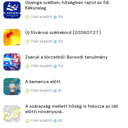
Gyenge szélben, hőségben rajtol az 58.
Kékszalag
1 hét ezelőtt
54
Új fővárosi szélrekord (2026.07.27.)
1 hét ezelőtt
53
Zsaruk a körzetből: Borsodi tanulmány
1 hét ezelőtt
54
A kemence előtt
1 hét ezelőtt
61
A szárazság mellett hőség is fokozza az idő
előtti növényszá...
1 hét ezelőtt
62