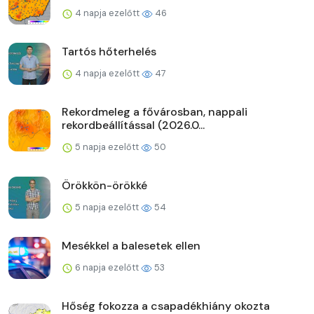
4 napja ezelőtt
46
Tartós hőterhelés
4 napja ezelőtt
47
Rekordmeleg a fővárosban, nappali
rekordbeállítással (2026.0...
5 napja ezelőtt
50
Örökkön-örökké
5 napja ezelőtt
54
Mesékkel a balesetek ellen
6 napja ezelőtt
53
Hőség fokozza a csapadékhiány okozta