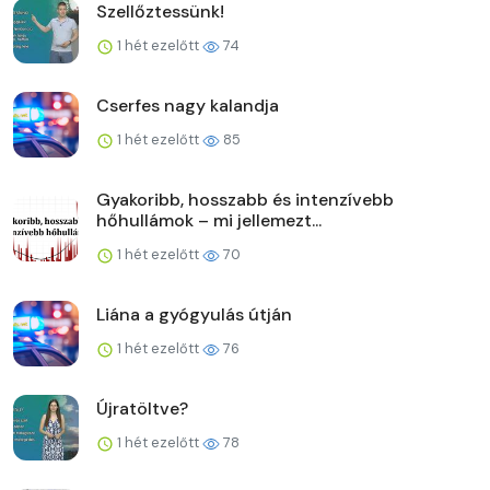
Szellőztessünk!
1 hét ezelőtt
74
Cserfes nagy kalandja
1 hét ezelőtt
85
Gyakoribb, hosszabb és intenzívebb
hőhullámok – mi jellemezt...
1 hét ezelőtt
70
Liána a gyógyulás útján
1 hét ezelőtt
76
Újratöltve?
1 hét ezelőtt
78