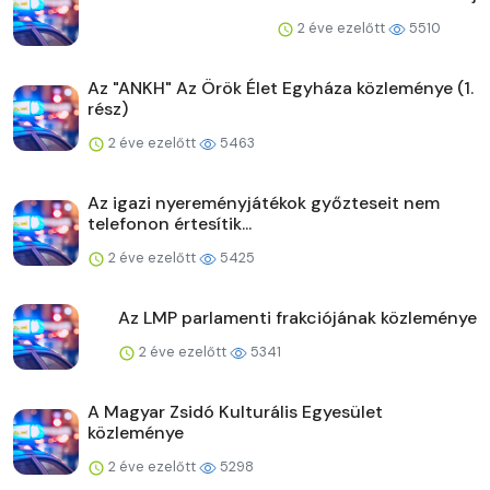
2 éve ezelőtt
5510
Az "ANKH" Az Örök Élet Egyháza közleménye (1.
rész)
2 éve ezelőtt
5463
Az igazi nyereményjátékok győzteseit nem
telefonon értesítik...
2 éve ezelőtt
5425
Az LMP parlamenti frakciójának közleménye
2 éve ezelőtt
5341
A Magyar Zsidó Kulturális Egyesület
közleménye
2 éve ezelőtt
5298