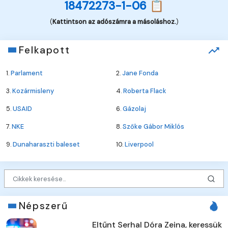
18472273-1-06 📋
(
Kattintson az adószámra a másoláshoz.
)
Felkapott
1.
Parlament
2.
Jane Fonda
3.
Kozármisleny
4.
Roberta Flack
5.
USAID
6.
Gázolaj
7.
NKE
8.
Szőke Gábor Miklós
9.
Dunaharaszti baleset
10.
Liverpool
Népszerű
Eltűnt Serhal Dóra Zeina, keressük