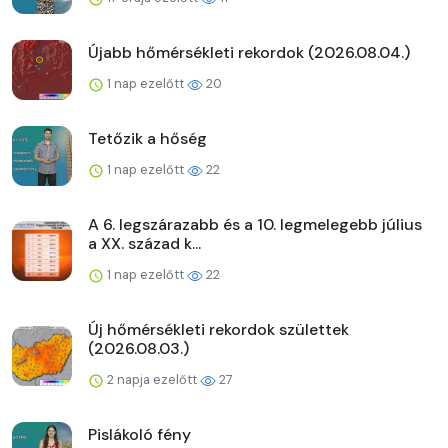
Újabb hőmérsékleti rekordok (2026.08.04.)
1 nap ezelőtt
20
Tetőzik a hőség
1 nap ezelőtt
22
A 6. legszárazabb és a 10. legmelegebb július
a XX. század k...
1 nap ezelőtt
22
Új hőmérsékleti rekordok születtek
(2026.08.03.)
2 napja ezelőtt
27
Pislákoló fény