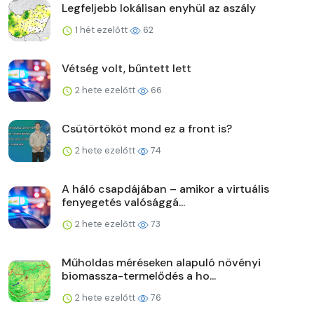
Legfeljebb lokálisan enyhül az aszály
1 hét ezelőtt
62
Vétség volt, bűntett lett
2 hete ezelőtt
66
Csütörtököt mond ez a front is?
2 hete ezelőtt
74
A háló csapdájában – amikor a virtuális
fenyegetés valósággá...
2 hete ezelőtt
73
Műholdas méréseken alapuló növényi
biomassza-termelődés a ho...
2 hete ezelőtt
76