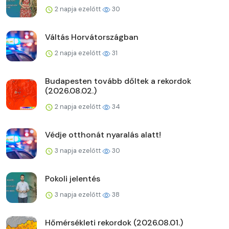
2 napja ezelőtt
30
Váltás Horvátországban
2 napja ezelőtt
31
Budapesten tovább dőltek a rekordok
(2026.08.02.)
2 napja ezelőtt
34
Védje otthonát nyaralás alatt!
3 napja ezelőtt
30
Pokoli jelentés
3 napja ezelőtt
38
Hőmérsékleti rekordok (2026.08.01.)