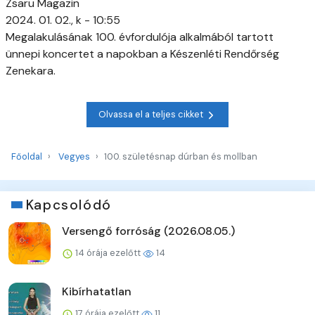
Zsaru Magazin
2024. 01. 02., k - 10:55
Megalakulásának 100. évfordulója alkalmából tartott
ünnepi koncertet a napokban a Készenléti Rendőrség
Zenekara.
Olvassa el a teljes cikket
Főoldal
Vegyes
100. születésnap dúrban és mollban
Kapcsolódó
Versengő forróság (2026.08.05.)
14 órája ezelőtt
14
Kibírhatatlan
17 órája ezelőtt
11