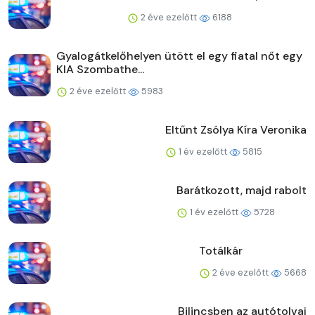
2 éve ezelőtt
6188
Gyalogátkelőhelyen ütött el egy fiatal nőt egy
KIA Szombathe...
2 éve ezelőtt
5983
Eltűnt Zsólya Kíra Veronika
1 év ezelőtt
5815
Barátkozott, majd rabolt
1 év ezelőtt
5728
Totálkár
2 éve ezelőtt
5668
Bilincsben az autótolvaj