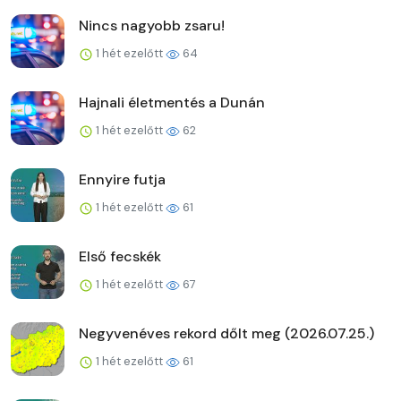
Nincs nagyobb zsaru!
1 hét ezelőtt
64
Hajnali életmentés a Dunán
1 hét ezelőtt
62
Ennyire futja
1 hét ezelőtt
61
Első fecskék
1 hét ezelőtt
67
Negyvenéves rekord dőlt meg (2026.07.25.)
1 hét ezelőtt
61