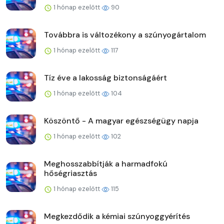
1 hónap ezelőtt
90
Továbbra is változékony a szúnyogártalom
1 hónap ezelőtt
117
Tíz éve a lakosság biztonságáért
1 hónap ezelőtt
104
Köszöntő - A magyar egészségügy napja
1 hónap ezelőtt
102
Meghosszabbítják a harmadfokú
hőségriasztás
1 hónap ezelőtt
115
Megkezdődik a kémiai szúnyoggyérítés