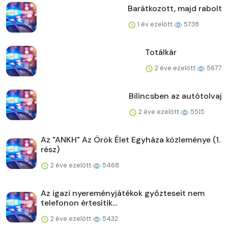
Barátkozott, majd rabolt
1 év ezelőtt
5738
Totálkár
2 éve ezelőtt
5677
Bilincsben az autótolvaj
2 éve ezelőtt
5515
Az "ANKH" Az Örök Élet Egyháza közleménye (1.
rész)
2 éve ezelőtt
5468
Az igazi nyereményjátékok győzteseit nem
telefonon értesítik...
2 éve ezelőtt
5432