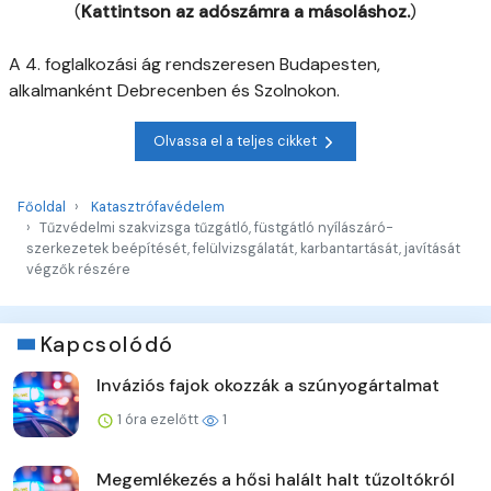
(
Kattintson az adószámra a másoláshoz.
)
A 4. foglalkozási ág rendszeresen Budapesten,
alkalmanként Debrecenben és Szolnokon.
Olvassa el a teljes cikket
Főoldal
Katasztrófavédelem
Tűzvédelmi szakvizsga tűzgátló, füstgátló nyílászáró-
szerkezetek beépítését, felülvizsgálatát, karbantartását, javítását
végzők részére
Kapcsolódó
Inváziós fajok okozzák a szúnyogártalmat
1 óra ezelőtt
1
Megemlékezés a hősi halált halt tűzoltókról