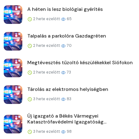
A héten is lesz biológiai gyérítés
2 hete ezelőtt
65
Talpalás a parkolóra Gazdagréten
2 hete ezelőtt
70
Megtévesztés tűzoltó készülékekkel Siófokon
2 hete ezelőtt
73
Tárolás az elektromos helyiségben
3 hete ezelőtt
83
Új igazgató a Békés Vármegyei
Katasztrófavédelmi Igazgatóság...
3 hete ezelőtt
98