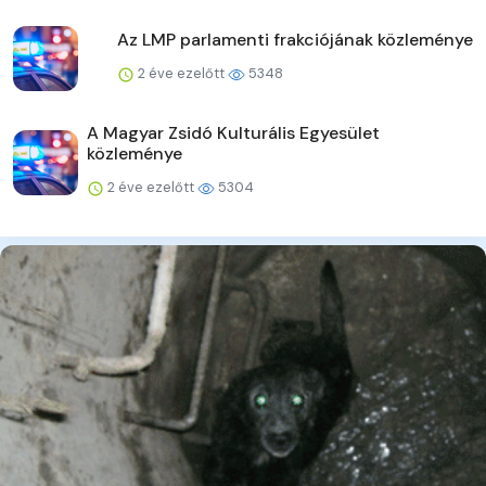
Az LMP parlamenti frakciójának közleménye
2 éve ezelőtt
5348
A Magyar Zsidó Kulturális Egyesület
közleménye
2 éve ezelőtt
5304