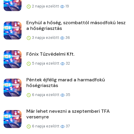
2 napja ezelőtt
19
Enyhül a hőség, szombattól másodfokú lesz
a hőségriasztás
3 napja ezelőtt
36
Főnix Tűzvédelmi Kft.
5 napja ezelőtt
32
Péntek éjfélig marad a harmadfokú
hőségriasztás
6 napja ezelőtt
35
Már lehet nevezni a szeptemberi TFA
versenyre
6 napja ezelőtt
37