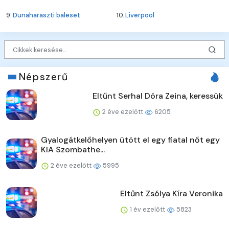
9.
Dunaharaszti baleset
10.
Liverpool
Népszerű
Eltűnt Serhal Dóra Zeina, keressük
2 éve ezelőtt
6205
Gyalogátkelőhelyen ütött el egy fiatal nőt egy
KIA Szombathe...
2 éve ezelőtt
5995
Eltűnt Zsólya Kíra Veronika
1 év ezelőtt
5823