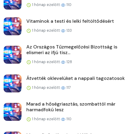
1 hónap ezelőtt
110
Vitaminok a testi és lelki feltöltődésért
1 hónap ezelőtt
133
Az Országos Tűzmegelőzési Bizottság is
elismeri az ifjú tisz...
1 hónap ezelőtt
128
Átvették oklevelüket a nappali tagozatosok
1 hónap ezelőtt
117
Marad a hőségriasztás, szombattól már
harmadfokú lesz
1 hónap ezelőtt
110