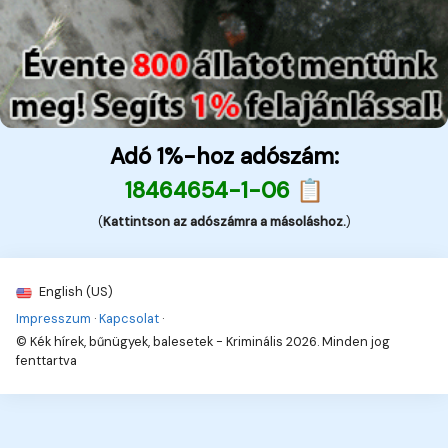
Adó 1%-hoz adószám:
18464654-1-06 📋
(
Kattintson az adószámra a másoláshoz.
)
English (US)
Impresszum
·
Kapcsolat
·
© Kék hírek, bűnügyek, balesetek - Kriminális 2026. Minden jog
fenttartva