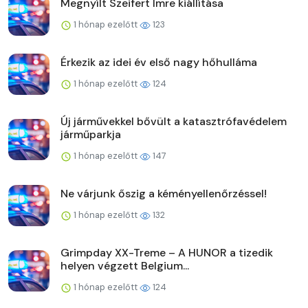
Megnyílt Szeifert Imre kiállítása
1 hónap ezelőtt
123
Érkezik az idei év első nagy hőhulláma
1 hónap ezelőtt
124
Új járművekkel bővült a katasztrófavédelem
járműparkja
1 hónap ezelőtt
147
Ne várjunk őszig a kéményellenőrzéssel!
1 hónap ezelőtt
132
Grimpday XX-Treme – A HUNOR a tizedik
helyen végzett Belgium...
1 hónap ezelőtt
124