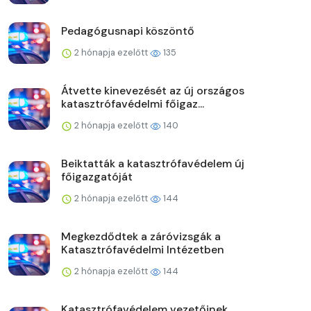
Pedagógusnapi köszöntő
2 hónapja ezelőtt
135
Átvette kinevezését az új országos
katasztrófavédelmi főigaz...
2 hónapja ezelőtt
140
Beiktatták a katasztrófavédelem új
főigazgatóját
2 hónapja ezelőtt
144
Megkezdődtek a záróvizsgák a
Katasztrófavédelmi Intézetben
2 hónapja ezelőtt
144
Katasztrófavédelem vezetőinek