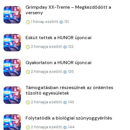
Grimpday XX-Treme – Megkezdődött a
verseny
1 hónap ezelőtt
131
Esküt tettek a HUNOR újoncai
2 hónapja ezelőtt
122
Gyakorlaton a HUNOR újoncai
2 hónapja ezelőtt
135
Támogatásban részesülnek az önkéntes
tűzoltó egyesületek
2 hónapja ezelőtt
143
Folytatódik a biológiai szúnyoggyérítés
2 hónapja ezelőtt
144