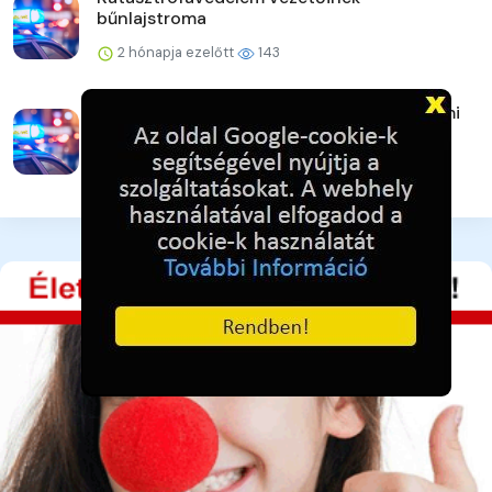
bűnlajstroma
2 hónapja ezelőtt
143
Felmentették az országos katasztróvédelmi
főigazgatót
2 hónapja ezelőtt
155