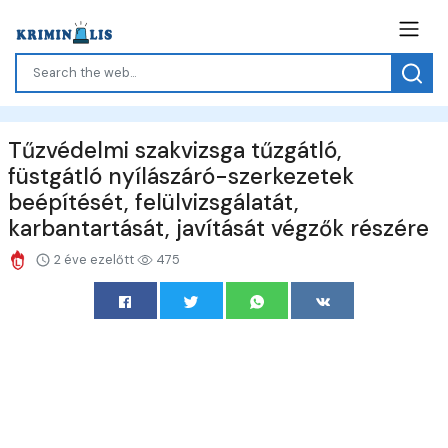
Tűzvédelmi szakvizsga tűzgátló,
füstgátló nyílászáró-szerkezetek
beépítését, felülvizsgálatát,
karbantartását, javítását végzők részére
2 éve ezelőtt
475