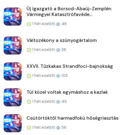
Új igazgató a Borsod-Abaúj-Zemplén
Vármegyei Katasztrófavéde...
1 hét ezelőtt
46
Változékony a szúnyogártalom
1 hét ezelőtt
38
XXVII. Tűzkakas Strandfoci-bajnokság
1 hét ezelőtt
105
Túl közel voltak egymáshoz a kazlak
1 hét ezelőtt
49
Csütörtöktől harmadfokú hőségriasztás
1 hét ezelőtt
56