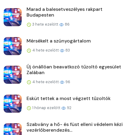
Marad a balesetveszélyes rakpart
Budapesten
3 hete ezelőtt
86
Mérsékelt a szúnyogártalom
4 hete ezelőtt
83
Új önállóan beavatkozó tűzoltó egyesület
Zalában
4 hete ezelőtt
96
Esküt tettek a most végzett tűzoltók
1 hónap ezelőtt
92
Szabvány a hő- és füst elleni védelem kézi
vezérlőberendezés...