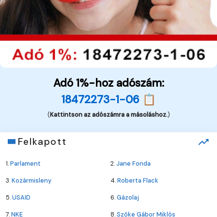
Adó 1%-hoz adószám:
18472273-1-06 📋
(
Kattintson az adószámra a másoláshoz.
)
Felkapott
1.
Parlament
2.
Jane Fonda
3.
Kozármisleny
4.
Roberta Flack
5.
USAID
6.
Gázolaj
7.
NKE
8.
Szőke Gábor Miklós