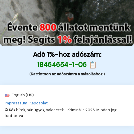
Adó 1%-hoz adószám:
18464654-1-06 📋
(
Kattintson az adószámra a másoláshoz.
)
English (US)
Impresszum
·
Kapcsolat
·
© Kék hírek, bűnügyek, balesetek - Kriminális 2026. Minden jog
fenttartva