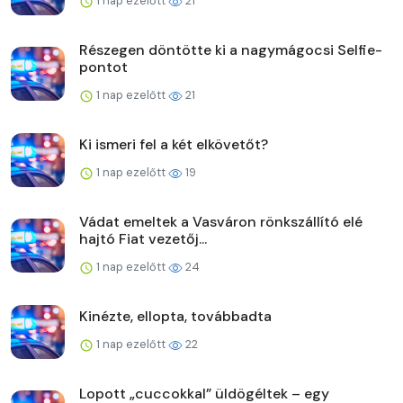
1 nap ezelőtt
21
Részegen döntötte ki a nagymágocsi Selfie-
pontot
1 nap ezelőtt
21
Ki ismeri fel a két elkövetőt?
1 nap ezelőtt
19
Vádat emeltek a Vasváron rönkszállító elé
hajtó Fiat vezetőj...
1 nap ezelőtt
24
Kinézte, ellopta, továbbadta
1 nap ezelőtt
22
Lopott „cuccokkal” üldögéltek – egy