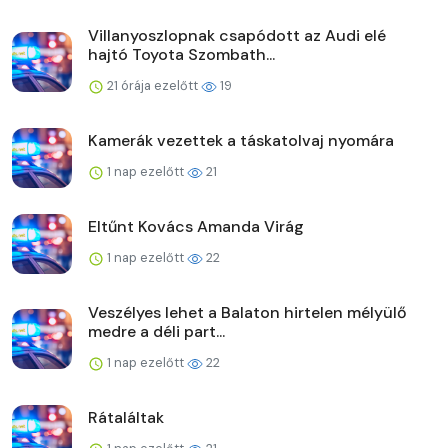
Villanyoszlopnak csapódott az Audi elé
hajtó Toyota Szombath...
21 órája ezelőtt
19
Kamerák vezettek a táskatolvaj nyomára
1 nap ezelőtt
21
Eltűnt Kovács Amanda Virág
1 nap ezelőtt
22
Veszélyes lehet a Balaton hirtelen mélyülő
medre a déli part...
1 nap ezelőtt
22
Rátaláltak