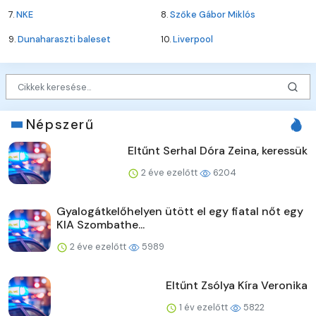
7.
NKE
8.
Szőke Gábor Miklós
9.
Dunaharaszti baleset
10.
Liverpool
Népszerű
Eltűnt Serhal Dóra Zeina, keressük
2 éve ezelőtt
6204
Gyalogátkelőhelyen ütött el egy fiatal nőt egy
KIA Szombathe...
2 éve ezelőtt
5989
Eltűnt Zsólya Kíra Veronika
1 év ezelőtt
5822