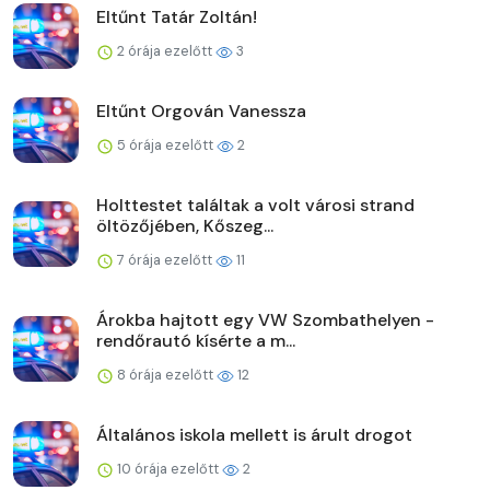
Eltűnt Tatár Zoltán!
2 órája ezelőtt
3
Eltűnt Orgován Vanessza
5 órája ezelőtt
2
Holttestet találtak a volt városi strand
öltözőjében, Kőszeg...
7 órája ezelőtt
11
Árokba hajtott egy VW Szombathelyen -
rendőrautó kísérte a m...
8 órája ezelőtt
12
Általános iskola mellett is árult drogot
10 órája ezelőtt
2