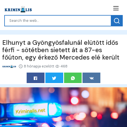
Elhunyt a Gyöngyösfalunál elütött idős
férfi - sötétben sietett át a 87-es
főúton, egy érkező Mercedes elé került
8 hónapja ezelőtt
468