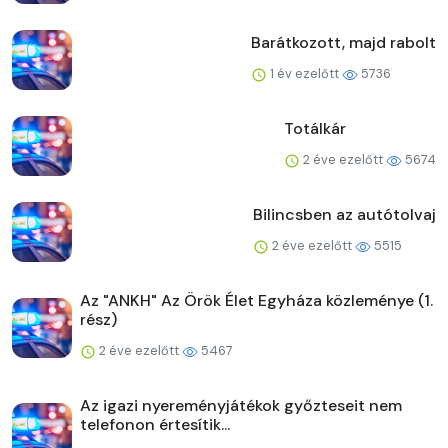
Barátkozott, majd rabolt
1 év ezelőtt
5736
Totálkár
2 éve ezelőtt
5674
Bilincsben az autótolvaj
2 éve ezelőtt
5515
Az "ANKH" Az Örök Élet Egyháza közleménye (1.
rész)
2 éve ezelőtt
5467
Az igazi nyereményjátékok győzteseit nem
telefonon értesítik...