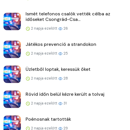
Ismét telefonos csalók vették célba az
időseket Csongrád-Csa...
2 napja ezelőtt
26
Játékos prevenció a strandokon
2 napja ezelőtt
25
Üzletből loptak, keressük őket
2 napja ezelőtt
28
Rövid időn belül kézre került a tolvaj
2 napja ezelőtt
31
Poénosnak tartották
2 napja ezelőtt
29