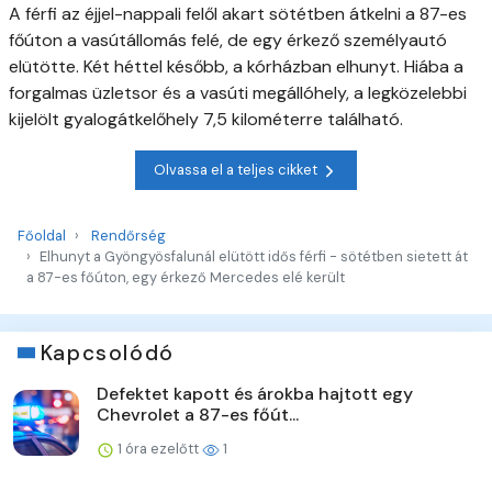
A férfi az éjjel-nappali felől akart sötétben átkelni a 87-es
főúton a vasútállomás felé, de egy érkező személyautó
elütötte. Két héttel később, a kórházban elhunyt. Hiába a
forgalmas üzletsor és a vasúti megállóhely, a legközelebbi
kijelölt gyalogátkelőhely 7,5 kilométerre található.
Olvassa el a teljes cikket
Főoldal
Rendőrség
Elhunyt a Gyöngyösfalunál elütött idős férfi - sötétben sietett át
a 87-es főúton, egy érkező Mercedes elé került
Kapcsolódó
Defektet kapott és árokba hajtott egy
Chevrolet a 87-es főút...
1 óra ezelőtt
1