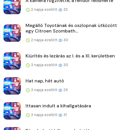
A kamera rögzítette, a rendőr felismerte
2 napja ezelőtt
33
Megálló Toyotának és oszlopnak ütközött
egy Citroen Szombath...
2 napja ezelőtt
30
Kiürítés és lezárás az I. és a XI. kerületben
3 napja ezelőtt
30
Hat nap, hét autó
3 napja ezelőtt
29
Ittasan indult a kihallgatására
3 napja ezelőtt
31