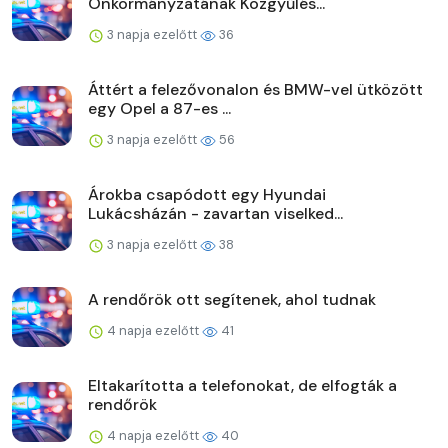
Önkormányzatának Közgyűlés...
3 napja ezelőtt
36
Áttért a felezővonalon és BMW-vel ütközött
egy Opel a 87-es ...
3 napja ezelőtt
56
Árokba csapódott egy Hyundai
Lukácsházán - zavartan viselked...
3 napja ezelőtt
38
A rendőrök ott segítenek, ahol tudnak
4 napja ezelőtt
41
Eltakarította a telefonokat, de elfogták a
rendőrök
4 napja ezelőtt
40