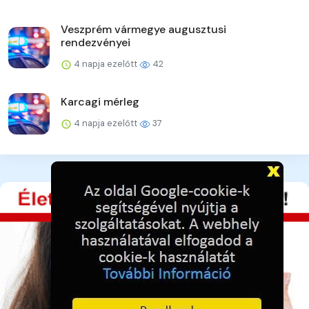
Veszprém vármegye augusztusi
rendezvényei
4 napja ezelőtt
42
Karcagi mérleg
4 napja ezelőtt
37