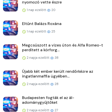
nyomozó vette észre
1 nap ezelőtt
20
Eltűnt Balázs Roxána
1 nap ezelőtt
25
Megcsúszott a vizes úton és Alfa Romeo-t
perdített a körforg...
2 napja ezelőtt
38
Újabb két ember került rendőrkézre az
ingatlanmaffia ügyében...
2 napja ezelőtt
28
Budapesten fogták el az ál-
adománygyűjtőket
2 napja ezelőtt
27