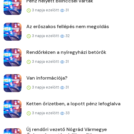
Pénz helyett bilinccsel várták
3 napja ezelőtt
31
Az erőszakos fellépés nem megoldás
3 napja ezelőtt
32
Rendőrkézen a nyíregyházi betörők
3 napja ezelőtt
31
Van információja?
3 napja ezelőtt
31
Ketten őrizetben, a lopott pénz lefoglalva
3 napja ezelőtt
33
Új rendőri vezető Nógrád Vármegye