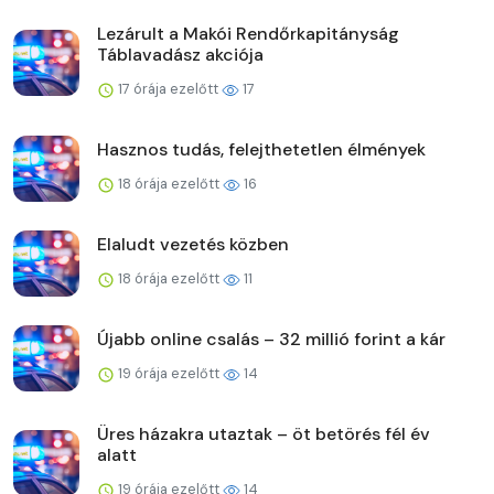
Lezárult a Makói Rendőrkapitányság
Táblavadász akciója
17 órája ezelőtt
17
Hasznos tudás, felejthetetlen élmények
18 órája ezelőtt
16
Elaludt vezetés közben
18 órája ezelőtt
11
Újabb online csalás – 32 millió forint a kár
19 órája ezelőtt
14
Üres házakra utaztak – öt betörés fél év
alatt
19 órája ezelőtt
14