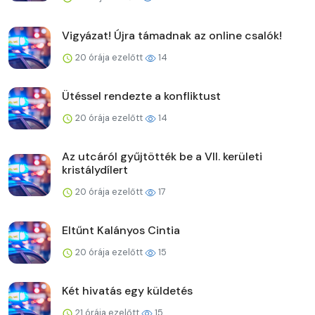
Vigyázat! Újra támadnak az online csalók!
20 órája ezelőtt
14
Ütéssel rendezte a konfliktust
20 órája ezelőtt
14
Az utcáról gyűjtötték be a VII. kerületi
kristálydílert
20 órája ezelőtt
17
Eltűnt Kalányos Cintia
20 órája ezelőtt
15
Két hivatás egy küldetés
21 órája ezelőtt
15