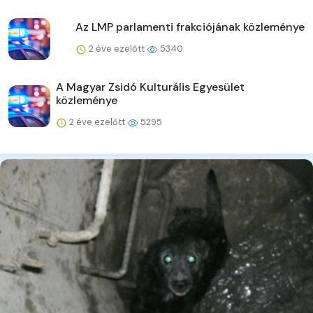
Az LMP parlamenti frakciójának közleménye
2 éve ezelőtt
5340
A Magyar Zsidó Kulturális Egyesület
közleménye
2 éve ezelőtt
5295