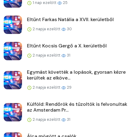
1 nap ezelőtt
25
Eltűnt Farkas Natália a XVII. kerületből
2 napja ezelőtt
30
Eltűnt Kocsis Gergő a X. kerületből
2 napja ezelőtt
31
Egymást követték a lopások, gyorsan kézre
kerültek az elköve...
2 napja ezelőtt
29
Külföld: Rendőrök és tűzoltók is felvonultak
az Amsterdam Pr...
2 napja ezelőtt
31
Álca mögött a csalók