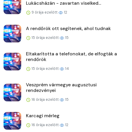
Lukácsházán - zavartan viselked...
9 órája ezelőtt
12
A rendőrök ott segítenek, ahol tudnak
15 órája ezelőtt
15
Eltakarította a telefonokat, de elfogták a
rendőrök
15 órája ezelőtt
14
Veszprém vármegye augusztusi
rendezvényei
16 órája ezelőtt
15
Karcagi mérleg
16 órája ezelőtt
12