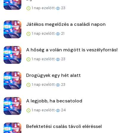
1 nap ezelőtt
23
Játékos megelőzés a családi napon
1 nap ezelőtt
21
A hőség a volán mögött is veszélyforrás!
1 nap ezelőtt
23
Drogügyek egy hét alatt
1 nap ezelőtt
23
A legjobb, ha becsatolod
1 nap ezelőtt
24
Befektetési csalás távoli eléréssel