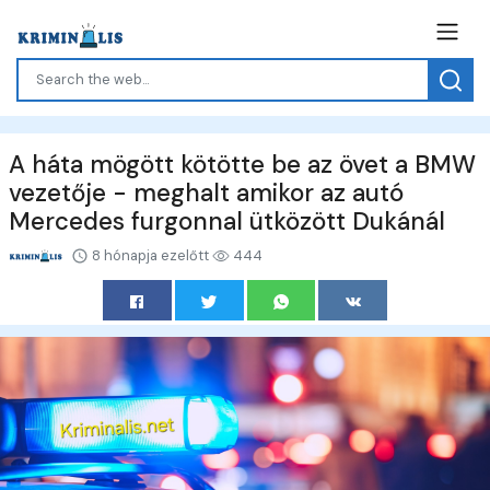
A háta mögött kötötte be az övet a BMW
vezetője - meghalt amikor az autó
Mercedes furgonnal ütközött Dukánál
8 hónapja ezelőtt
444