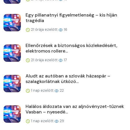
Egy pillanatnyi figyelmetlenség – kis híján
tragédia
21 órája ezelőtt
16
Ellenőrzések a biztonságos közlekedésért,
elektromos rollere...
21 órája ezelőtt
17
Aludt az autóban a szlovák házaspár –
szalagkorlátnak ütközö...
1 nap ezelőtt
22
Halálos áldozata van az aljnövényzet-tűznek
Vasban – nyesedé...
1 nap ezelőtt
29