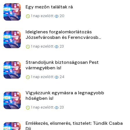
Egy mezőn találtak rá
1 nap ezelőtt
20
Ideiglenes forgalomkorlátozás
Józsefvárosban és Ferencvárosb...
1 nap ezelőtt
23
Strandoljunk biztonságosan Pest
vármegyében is!
1 nap ezelőtt
24
Vigyázzunk egymásra a legnagyobb
hőségben is!
1 nap ezelőtt
23
Emlékezés, elismerés, tisztelet: Tündik Csaba
Díj