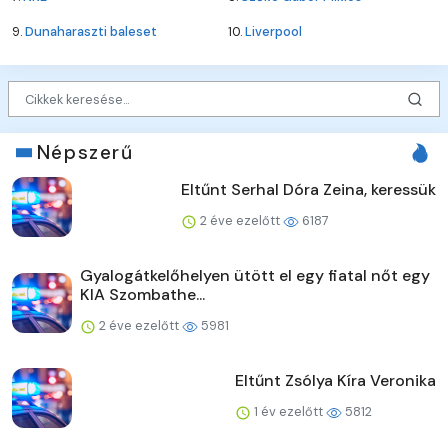
9.
Dunaharaszti baleset
10.
Liverpool
Népszerű
Eltűnt Serhal Dóra Zeina, keressük
2 éve ezelőtt
6187
Gyalogátkelőhelyen ütött el egy fiatal nőt egy
KIA Szombathe...
2 éve ezelőtt
5981
Eltűnt Zsólya Kíra Veronika
1 év ezelőtt
5812