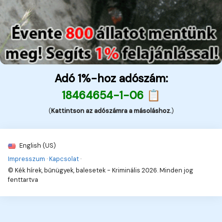
Adó 1%-hoz adószám:
18464654-1-06 📋
(
Kattintson az adószámra a másoláshoz.
)
English (US)
Impresszum
·
Kapcsolat
·
© Kék hírek, bűnügyek, balesetek - Kriminális 2026. Minden jog
fenttartva