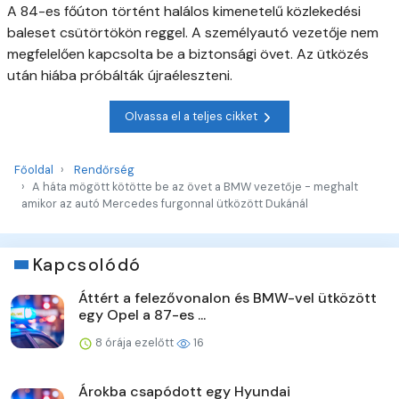
A 84-es főúton történt halálos kimenetelű közlekedési
baleset csütörtökön reggel. A személyautó vezetője nem
megfelelően kapcsolta be a biztonsági övet. Az ütközés
után hiába próbálták újraéleszteni.
Olvassa el a teljes cikket
Főoldal
Rendőrség
A háta mögött kötötte be az övet a BMW vezetője - meghalt
amikor az autó Mercedes furgonnal ütközött Dukánál
Kapcsolódó
Áttért a felezővonalon és BMW-vel ütközött
egy Opel a 87-es ...
8 órája ezelőtt
16
Árokba csapódott egy Hyundai