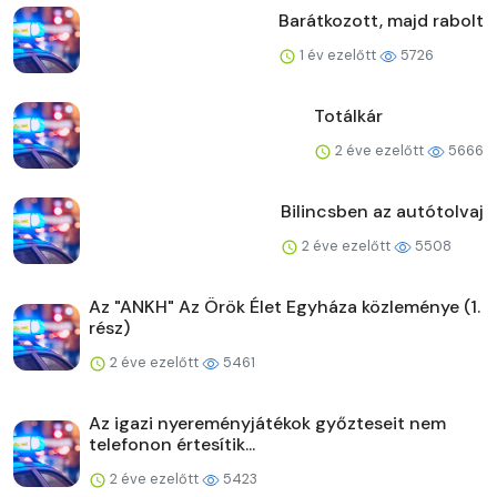
Barátkozott, majd rabolt
1 év ezelőtt
5726
Totálkár
2 éve ezelőtt
5666
Bilincsben az autótolvaj
2 éve ezelőtt
5508
Az "ANKH" Az Örök Élet Egyháza közleménye (1.
rész)
2 éve ezelőtt
5461
Az igazi nyereményjátékok győzteseit nem
telefonon értesítik...
2 éve ezelőtt
5423