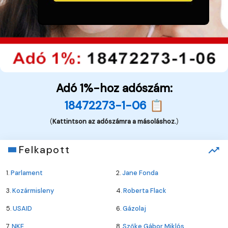
Adó 1%-hoz adószám:
18472273-1-06 📋
(
Kattintson az adószámra a másoláshoz.
)
Felkapott
1.
Parlament
2.
Jane Fonda
3.
Kozármisleny
4.
Roberta Flack
5.
USAID
6.
Gázolaj
7.
NKE
8.
Szőke Gábor Miklós