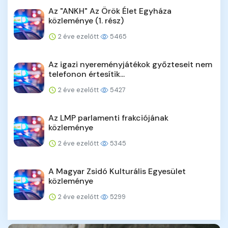
Az "ANKH" Az Örök Élet Egyháza
közleménye (1. rész)
2 éve ezelőtt
5465
Az igazi nyereményjátékok győzteseit nem
telefonon értesítik...
2 éve ezelőtt
5427
Az LMP parlamenti frakciójának
közleménye
2 éve ezelőtt
5345
A Magyar Zsidó Kulturális Egyesület
közleménye
2 éve ezelőtt
5299