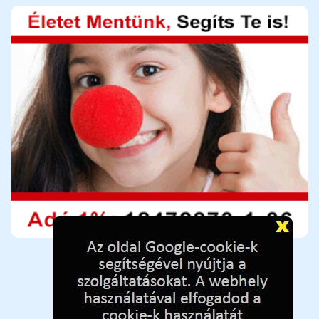
Adó 1%-hoz adószám:
18472273-1-06 📋
(
Kattintson az adószámra a másoláshoz.
)