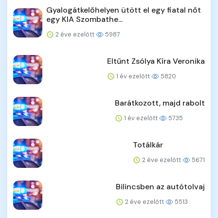
Gyalogátkelőhelyen ütött el egy fiatal nőt
egy KIA Szombathe...
2 éve ezelőtt
5987
Eltűnt Zsólya Kíra Veronika
1 év ezelőtt
5820
Barátkozott, majd rabolt
1 év ezelőtt
5735
Totálkár
2 éve ezelőtt
5671
Bilincsben az autótolvaj
2 éve ezelőtt
5513