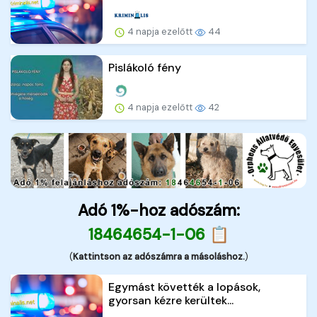
4 napja ezelőtt
44
Pislákoló fény
4 napja ezelőtt
42
Adó 1%-hoz adószám:
18464654-1-06 📋
(
Kattintson az adószámra a másoláshoz.
)
Egymást követték a lopások,
gyorsan kézre kerültek...