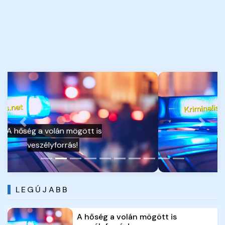
Previous
Next
Drogügyek egy hét alatt
LEGÚJABB
A hőség a volán mögött is