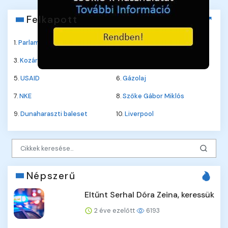
Felkapott
1.
Parlament
2.
Jane Fonda
3.
Kozármisleny
4.
Roberta Flack
5.
USAID
6.
Gázolaj
7.
NKE
8.
Szőke Gábor Miklós
9.
Dunaharaszti baleset
10.
Liverpool
Népszerű
Eltűnt Serhal Dóra Zeina, keressük
2 éve ezelőtt
6193