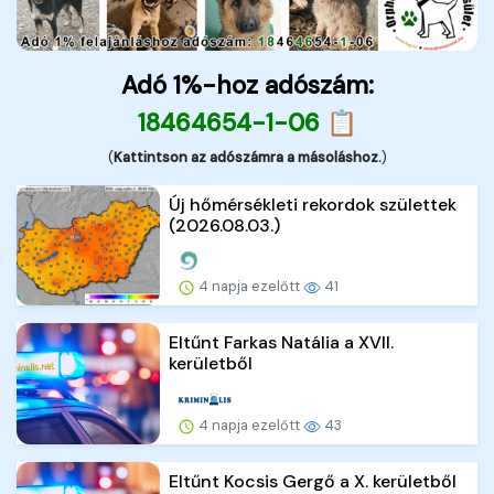
Adó 1%-hoz adószám:
18464654-1-06 📋
(
Kattintson az adószámra a másoláshoz.
)
Új hőmérsékleti rekordok születtek
(2026.08.03.)
4 napja ezelőtt
41
Eltűnt Farkas Natália a XVII.
kerületből
4 napja ezelőtt
43
Eltűnt Kocsis Gergő a X. kerületből