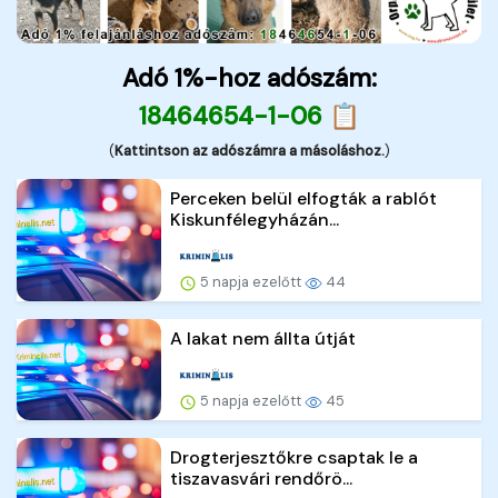
Adó 1%-hoz adószám:
18464654-1-06 📋
(
Kattintson az adószámra a másoláshoz.
)
Perceken belül elfogták a rablót
Kiskunfélegyházán...
5 napja ezelőtt
44
A lakat nem állta útját
5 napja ezelőtt
45
Drogterjesztőkre csaptak le a
tiszavasvári rendőrö...