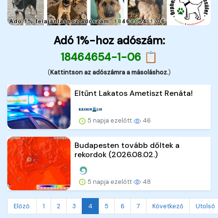
Adó 1%-hoz adószám:
18464654-1-06 📋
(
Kattintson az adószámra a másoláshoz.
)
Eltűnt Lakatos Ametiszt Renáta!
5 napja ezelőtt
46
Budapesten tovább dőltek a
rekordok (2026.08.02.)
5 napja ezelőtt
48
Előző.
1
2
3
4
5
6
7
Következő
Utolsó