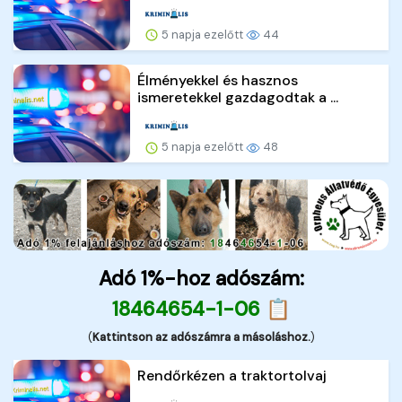
5 napja ezelőtt
44
Élményekkel és hasznos
ismeretekkel gazdagodtak a ...
5 napja ezelőtt
48
Adó 1%-hoz adószám:
18464654-1-06 📋
(
Kattintson az adószámra a másoláshoz.
)
Rendőrkézen a traktortolvaj